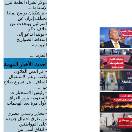
دولار لشراء أنظمة ليزر
لإسقاط ...
-
بزشكيان يوضح بماذا
تختلف إيران عن
إسرائيل ويتحدث عن
خلاف حكو ...
-
بولندا تدعو إلى
إسقاط الصواريخ
الروسية
المزيد.....
احدث الأخبار المهمة
-
عز الدين الكلاوي
يكتب: رغم الاستقبال
الحافل.. هل تسرع صلاح
ب ...
-
رئيس الاستخبارات
السعودية يزور العراق
لأول مرة بعد الهجمات ا
...
-
تحذير رسمي مصري
من طرق احتيال جديدة
على المواطنين
-
اتفاق أمني بين