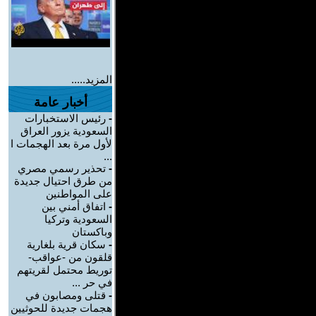
المزيد.....
أخبار عامة
-
رئيس الاستخبارات
السعودية يزور العراق
لأول مرة بعد الهجمات ا
...
-
تحذير رسمي مصري
من طرق احتيال جديدة
على المواطنين
-
اتفاق أمني بين
السعودية وتركيا
وباكستان
-
سكان قرية بلغارية
قلقون من -عواقب-
توريط محتمل لقريتهم
في حر ...
-
قتلى ومصابون في
هجمات جديدة للحوثيين