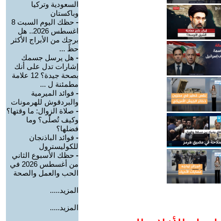
السعودية وتركيا
وباكستان
-
حظك اليوم السبت 8
اغسطس 2026.. هل
برجك من الأبراج الأكثر
حظً ...
-
هل يرسل جسمك
إشارات تدل على أنك
بصحة جيدة؟ 12 علامة
مطمئنة ل ...
-
فوائد الميرمية
والبردقوش للهرمونات
-
صلاة الزوال: ما وقتها؟
وكيف تُصلّى؟ وما
فضلها؟
-
فوائد الباذنجان
للكوليسترول
-
حظك الأسبوع الثاني
من أغسطس 2026 في
الحب والعمل والصحة
المزيد.....
المزيد.....