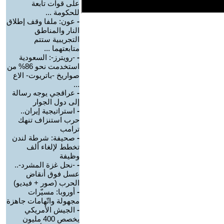
على قوات تابعة
للحكومة ...
-
عون: ملفا وقف إطلاق
النار والمناطق
التجريبية ستتم
متابعتهما ...
-
-رويترز-: السعودية
استخدمت نحو 86% من
صواريخ -باتريوت- الاع
...
-
عراقجي يوجه رسالة
إلى دول الجوار
-
استراتيجية إيران..
حرب استنزاف تنهك
ترامب
-
صحيفة: شرطة لندن
تخطط لإلغاء ألف
وظيفة
-
-نحل غزة المشرد-..
عسل فوق أنقاض
الحرب (صور + فيديو)
-
أوروبا: مسيّرات
مجهولة واتّهامات جاهزة
-
الجيش الأمريكي
يخصص 400 مليون