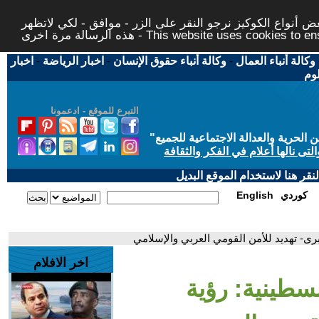
 أنواع الكوكيز نرجو النقر على الزر - موافق - لكي لاتظهر
This website uses cookies to ensure you ge
وكالة أنباء العمال
-
وكالة أنباء حقوق الإنسان
-
اخبار الرياضة
-
اخبار
لوم
التبرع للموقع - ادعمونا
حرية والعدالة الاجتماعية للجميع
"
تى نالها أعلام في الفكر والثقافة
قر هنا لاستخدام الموقع البديل
كوردي
English
برى- تهديد للأمن القومي العربي والإسلامي
اخر الافلام
لسطينية: رؤية