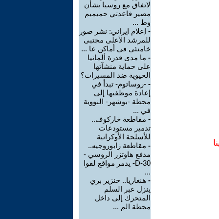
لاتفاق مع روسيا بشأن
مصير قاعدتي حميميم
وط ...
-
إعلام إيراني: نشر صور
للمرشد الأعلى مجتبى
خامنئي في أماكن عا ...
-
ما مدى قدرة ألمانيا
على حماية منشآتها
الحيوية ضد المسيرات؟
-
-روساتوم- تبدأ في
إعادة موظفيها إلى
محطة -بوشهر- النووية
في ...
-
مقاطعة خاركوف..
تدمير مستودعات
للأسلحة الأوكرانية
ا
-
مقاطعة زابوروجيه..
مدفع هاوتزر الروسي -
D-30- يدمر مواقع لقوا
...
-
هنغاريا.. خنزير بري
ينزل عبر السلم
المتحرك إلى داخل
محطة الم ...