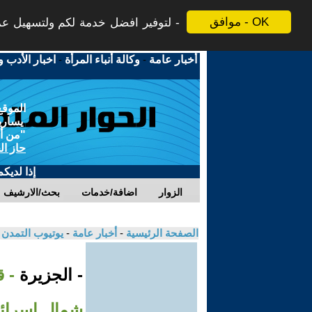
موافق - OK
لتوفير افضل خدمة لكم ولتسهيل عملي
أخبار عامة
-
وكالة أنباء المرأة
-
اخبار الأدب و
الموقع
يسارية
"من أج
حاز ال
إذا لديك
الزوار
اضافة/خدمات
بحث/الارشيف
الصفحة الرئيسية
-
أخبار عامة
-
يوتيوب التمدن
- الجزيرة
- 
شمال إسرائ