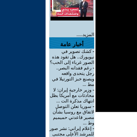
المزيد.....
أخبار عامة
-
كشك تصوير في
نيويورك.. هل تقود هذه
الصور غرباء إلى الحب؟
-
رغم فقدانه البصر..
رجل يتحدى واقعه
ويصنع خبز التورتيلا في
مط ...
-
وزير خارجية إيران: لا
محادثات مع أمريكا بظل
انتهاك مذكرة الت ...
-
سوريا تعلن التوصل
لاتفاق مع روسيا بشأن
مصير قاعدتي حميميم
وط ...
-
إعلام إيراني: نشر صور
للمرشد الأعلى مجتبى