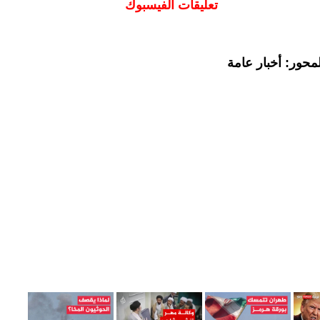
تعليقات الفيسبوك
محور: أخبار عامة