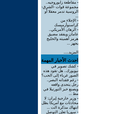
-
مقاطعة زابوروجيه..
مجموعة قوات -الشرق-
الروسية تدمر معقلا أو
...
-
الإجلاء من
كراسنوأرميسك
-
الرهان الأمريكي..
عامان ويفقد مضيق
هرمز أهميته والخليج
يجهز ...
المزيد.....
احدث الأخبار المهمة
-
كشك تصوير في
نيويورك.. هل تقود هذه
الصور غرباء إلى الحب؟
-
رغم فقدانه البصر..
رجل يتحدى واقعه
ويصنع خبز التورتيلا في
مط ...
-
وزير خارجية إيران: لا
محادثات مع أمريكا بظل
انتهاك مذكرة الت ...
-
سوريا تعلن التوصل