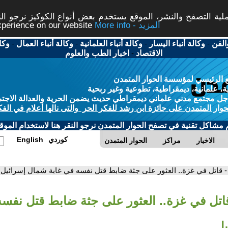
ة التصفح والنشر، الموقع يستخدم بعض أنواع الكوكيز نرجو النق
More info - المزيد
experience on our website
الفن
-
وكالة أنباء اليسار
-
وكالة أنباء العلمانية
-
وكالة أنباء العمال
-
وكا
الاقتصاد
-
اخبار الطب والعلوم
 الرئيسي لمؤسسة الحوار المتمدن
، علمانية، ديمقراطية، تطوعية وغير ربحية
ل مجتمع مدني علماني ديمقراطي حديث يضمن الحرية والعدالة الاجتم
حوار المتمدن على جائزة ابن رشد للفكر الحر والتى نالها أعلام في الفك
م مشاكل تقنية في تصفح الحوار المتمدن نرجو النقر هنا لاستخدام الموقع
كوردي
English
الاخبار
مراكز
الحوار المتمدن
- قاتل في غزة.. العثور على جثة ضابط قتل نفسه في غابة شمال إسرائيل
قاتل في غزة.. العثور على جثة ضابط قتل نفسه
يل