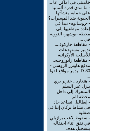
خامنئي في أماكن عا ...
-
ما مدى قدرة ألمانيا
على حماية منشآتها
الحيوية ضد المسيرات؟
-
-روساتوم- تبدأ في
إعادة موظفيها إلى
محطة -بوشهر- النووية
في ...
-
مقاطعة خاركوف..
تدمير مستودعات
للأسلحة الأوكرانية
-
مقاطعة زابوروجيه..
مدفع هاوتزر الروسي -
D-30- يدمر مواقع لقوا
...
-
هنغاريا.. خنزير بري
ينزل عبر السلم
المتحرك إلى داخل
محطة الم ...
-
إيطاليا.. تصاعد حاد
في نشاط بركان إتنا في
صقلية
-
سقوط لاعب برازيلي
في نفق أثناء احتفاله
بتسجيل هدف