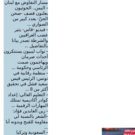
مسار التفاوض مع لبنان
-
اليمن.. الحوثيون
يعلنون قصف -صحن
الجنّ- بعدد كبير من
الصواري ...
-
فيديو -قاس- يثير
غضب العراقيين
والشرطة تصدر بيانا
بالتفاصيل ...
-
نواب ليبيون يستنكرون
أحداث صرمان
ويهاجمون صمت
الرئاسي وحكومة ...
-
منظمة رقابية في
تونس: الرئيس قيس
سعيد فشل في تحقيق
أكثر من 8 ...
-
التعليم العالي: إعداد
كوادر أكاديمية تمتلك
المهارات الرقمية ...
-
زين العابدين فؤاد:
-الشعر بالنسبة لي
مقاومة للقبح وبدونه أنا
...
-
السعودية وتركيا