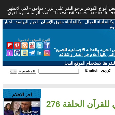
 أنواع الكوكيز نرجو النقر على الزر - موافق - لكي لاتظهر
This website uses cookies to ensure you ge
وكالة أنباء العمال
-
وكالة أنباء حقوق الإنسان
-
اخبار الرياضة
-
اخبار
لوم
التبرع للموقع - ادعمونا
حرية والعدالة الاجتماعية للجميع
"
تى نالها أعلام في الفكر والثقافة
قر هنا لاستخدام الموقع البديل
كوردي
English
اخر الافلام
لقرآن الحلقة 276