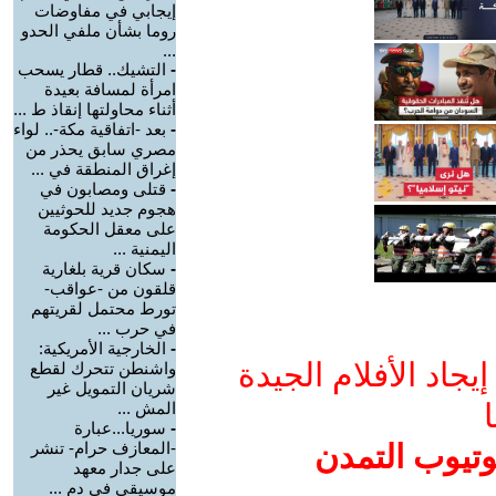
إيجابي في مفاوضات
روما بشأن ملفي الحدو
...
-
التشيك.. قطار يسحب
امرأة لمسافة بعيدة
أثناء محاولتها إنقاذ ط ...
-
بعد -اتفاقية مكة-.. لواء
مصري سابق يحذر من
إغراق المنطقة في ...
-
قتلى ومصابون في
هجوم جديد للحوثيين
على معقل الحكومة
اليمنية ...
-
سكان قرية بلغارية
قلقون من -عواقب-
تورط محتمل لقريتهم
في حرب ...
-
الخارجية الأمريكية:
جاد الأفلام الجيدة
واشنطن تتحرك لقطع
شريان التمويل غير
ا
المش ...
-
سوريا...عبارة
وتيوب التمدن
-المعازف حرام- تنشر
على جدار معهد
موسيقي في دم ...