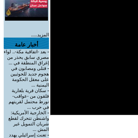
المزيد.....
أخبار عامة
-
بعد -اتفاقية مكة-.. لواء
مصري سابق يحذر من
إغراق المنطقة في ...
-
قتلى ومصابون في
هجوم جديد للحوثيين
على معقل الحكومة
اليمنية ...
-
سكان قرية بلغارية
قلقون من -عواقب-
تورط محتمل لقريتهم
في حرب ...
-
الخارجية الأمريكية:
واشنطن تتحرك لقطع
شريان التمويل غير
المش ...
-
تعنت إسرائيلي يهدد