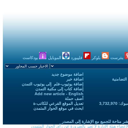
بنترست
بلوكر
فليبورد
الموبايل
بودكاست
اضافة موضوع جديد
التضامنية
اضافة خبر
إضافة يوتيوب-فلم إلى يوتيوب التمدن
إضافة كتاب إلى مكتبة التمدن
Add new article - English
أضف حملة
3,732,97
تعديل الموقع الفرعي للكاتب-ة
ابحث في موقع الحوار المتمدن
شر متاحة للجميع مع الإشارة إلى المصدر
ضاء هيئة الادارة لا تعبر بالضرورة عن رأي الحوار المتمدن