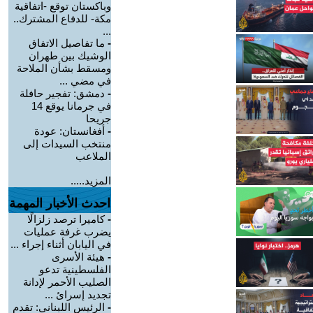
وباكستان توقع -اتفاقية
مكة- للدفاع المشترك..
...
-
ما تفاصيل الاتفاق
الوشيك بين طهران
ومسقط بشأن الملاحة
في مضي ...
-
دمشق: تفجير حافلة
في جرمانا يوقع 14
جريحا
-
أفغانستان: عودة
منتخب السيدات إلى
الملاعب
المزيد.....
احدث الأخبار المهمة
-
كاميرا ترصد زلزالًا
يضرب غرفة عمليات
في اليابان أثناء إجراء ...
-
هيئة الأسرى
الفلسطينية تدعو
الصليب الأحمر لإدانة
تجديد إسرائ ...
-
الرئيس اللبناني: تقدم