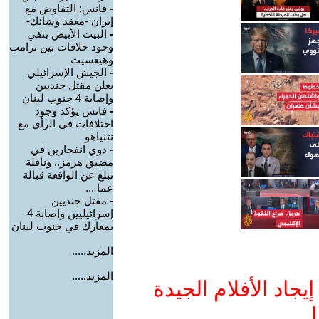
-
فانس: التفاوض مع
إيران -معقد وشائك-
-
البيت الأبيض ينفي
وجود خلافات بين ترامب
وهيغسيث
-
الجيش الإسرائيلي
يعلن مقتل جنديين
وإصابة 4 جنوب لبنان
-
فانس يؤكد وجود
اختلافات في الرأي مع
نتنياهو
-
دوي انفجارين في
مضيق هرمز.. وناقلة
تبلغ عن الواقعة قبالة
عما ...
-
مقتل جنديين
إسرائيليين وإصابة 4
بمعارك في جنوب لبنان
المزيد.....
المزيد.....
جاد الأفلام الجيدة
ا