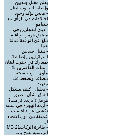
يعلن مقتل جنديين
وإصابة 4 جنوب لبنان
-
فانس يؤكد وجود
اختلافات في الرأي مع
نتنياهو
-
دوي انفجارين في
مضيق هرمز.. وناقلة
تبلغ عن الواقعة قبالة
عما ...
-
مقتل جنديين
إسرائيليين وإصابة 4
بمعارك في جنوب لبنان
-
مئات القاصرين بلا
مأوى.. أزمة سبتة
تتصاعد وتضغط على
مدريد
-
تحليل.. كيف يتشكل
اتفاق بشأن مضيق
هرمز لا يريده ترامب؟
-
أزمة الهجرة في سبتة
تكشف عن تناقضات
عميقة بين دول الاتحاد
ال ...
-
طائرة الركابMS-21
الروسية تفتح باب