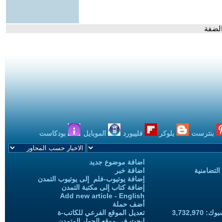
الضفة
بنترست
بلوكر
فليبورد
الموبايل
بودكاست
اضافة موضوع جديد
التضامنية
اضافة خبر
إضافة يوتيوب-فلم إلى يوتيوب التمدن
إضافة كتاب إلى مكتبة التمدن
Add new article - English
أضف حملة
3,732,97
تعديل الموقع الفرعي للكاتب-ة
ابحث في موقع الحوار المتمدن