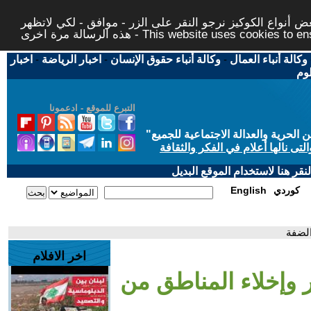
 أنواع الكوكيز نرجو النقر على الزر - موافق - لكي لاتظهر
This website uses cookies to ensure you ge
وكالة أنباء العمال
-
وكالة أنباء حقوق الإنسان
-
اخبار الرياضة
-
اخبار
لوم
التبرع للموقع - ادعمونا
حرية والعدالة الاجتماعية للجميع
"
تى نالها أعلام في الفكر والثقافة
قر هنا لاستخدام الموقع البديل
كوردي
English
الضفة
اخر الافلام
 وإخلاء المناطق من