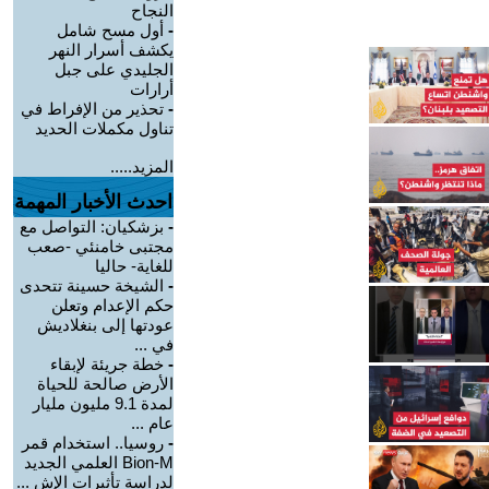
النجاح
-
أول مسح شامل
يكشف أسرار النهر
الجليدي على جبل
أرارات
-
تحذير من الإفراط في
تناول مكملات الحديد
المزيد.....
احدث الأخبار المهمة
-
بزشكيان: التواصل مع
مجتبى خامنئي -صعب
للغاية- حاليا
-
الشيخة حسينة تتحدى
حكم الإعدام وتعلن
عودتها إلى بنغلاديش
في ...
-
خطة جريئة لإبقاء
الأرض صالحة للحياة
لمدة 9.1 مليون مليار
عام ...
-
روسيا.. استخدام قمر
Bion-M العلمي الجديد
لدراسة تأثيرات الإش ...