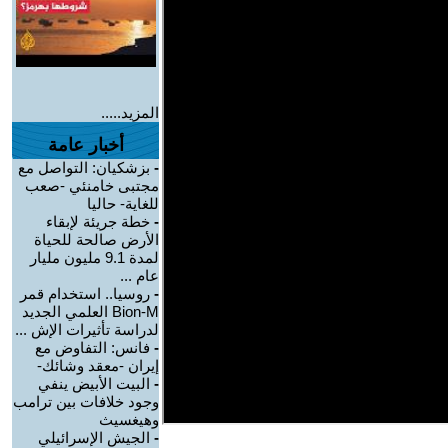
المزيد.....
أخبار عامة
-
بزشكيان: التواصل مع
مجتبى خامنئي -صعب
للغاية- حاليا
-
خطة جريئة لإبقاء
الأرض صالحة للحياة
لمدة 9.1 مليون مليار
عام ...
-
روسيا.. استخدام قمر
Bion-M العلمي الجديد
لدراسة تأثيرات الإش ...
-
فانس: التفاوض مع
إيران -معقد وشائك-
-
البيت الأبيض ينفي
وجود خلافات بين ترامب
وهيغسيث
-
الجيش الإسرائيلي