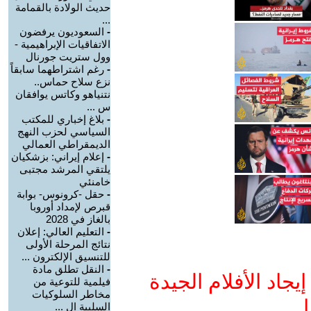
حديث الولادة بالقمامة
...
-
السعوديون يرفضون
الاتفاقيات الإبراهيمية -
وول ستريت جورنال
-
رغم اشتراطهما سابقاً
نزع سلاح حماس..
نتنياهو وكاتس يوافقان
س ...
-
بلاغ إخباري للمكتب
السياسي لحزب النهج
الديمقراطي العمالي
-
إعلام إيراني: بزشكيان
يلتقي المرشد مجتبى
خامنئي
-
حقل -كرونوس- بوابة
قبرص لإمداد أوروبا
بالغاز في 2028
-
التعليم العالي: إعلان
نتائج المرحلة الأولى
للتنسيق الإلكترون ...
-
النقل تطلق مادة
جاد الأفلام الجيدة
فيلمية للتوعية من
مخاطر السلوكيات
ا
السلبية ال ...