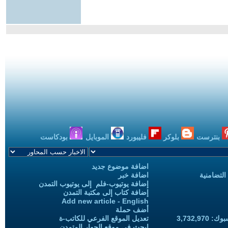
بنترست
بلوكر
فليبورد
الموبايل
بودكاست
اضافة موضوع جديد
التضامنية
اضافة خبر
إضافة يوتيوب-فلم إلى يوتيوب التمدن
إضافة كتاب إلى مكتبة التمدن
Add new article - English
أضف حملة
3,732,97
تعديل الموقع الفرعي للكاتب-ة
ابحث في موقع الحوار المتمدن