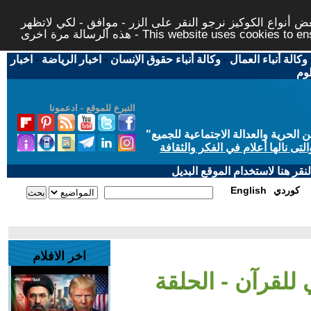
 أنواع الكوكيز نرجو النقر على الزر - موافق - لكي لاتظهر
This website uses cookies to ensure you ge
وكالة أنباء العمال
-
وكالة أنباء حقوق الإنسان
-
اخبار الرياضة
-
اخبار
لوم
التبرع للموقع - ادعمونا
حرية والعدالة الاجتماعية للجميع
"
تى نالها أعلام في الفكر والثقافة
قر هنا لاستخدام الموقع البديل
كوردي
English
اخر الافلام
 للقرآن - الحلقة