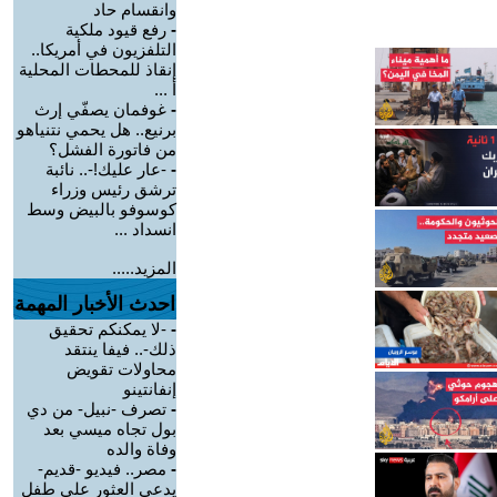
وانقسام حاد
-
رفع قيود ملكية
التلفزيون في أمريكا..
إنقاذ للمحطات المحلية
أ ...
-
غوفمان يصفّي إرث
برنيع.. هل يحمي نتنياهو
من فاتورة الفشل؟
-
-عار عليك!-.. نائبة
ترشق رئيس وزراء
كوسوفو بالبيض وسط
انسداد ...
المزيد.....
احدث الأخبار المهمة
-
-لا يمكنكم تحقيق
ذلك-.. فيفا ينتقد
محاولات تقويض
إنفانتينو
-
تصرف -نبيل- من دي
بول تجاه ميسي بعد
وفاة والده
-
مصر.. فيديو -قديم-
يدعي العثور على طفل