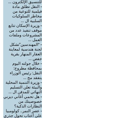
للتنسيق الإلكترون ...
-
النقل تطلق مادة
فيلمية للتوعية من
مخاطر السلوكيات
السلبية ال ...
-
وزيرة الإسكان تتابع
موقف تنفيذ عدد من
المشروعات وملفات
العمل ...
-
“المهندسين”تشكل
لجنة هندسية لمعاينة
العقار المنهار بقرية
جفص ...
-
خلال جولته اليوم
بمحافظة مطروح:
النقل: رئيس الوزراء
يتفقد مح ...
-
وزيرة التنمية المحلية
والبيئة تعلن التسليم
النهائي للمدفن ال ...
-
هل تحمي أغاني ديزني
خصوصيتك من
النظارات الذكية؟
-
عصر النمر.. كولومبيا
على أعتاب تحول جذري