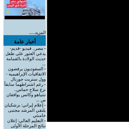
المزيد.....
أخبار عامة
-
مصر.. فيديو -قديم-
يدعي العثور على طفل
حديث الولادة بالقمامة
...
-
السعوديون يرفضون
الاتفاقيات الإبراهيمية -
وول ستريت جورنال
-
رغم اشتراطهما سابقاً
نزع سلاح حماس..
نتنياهو وكاتس يوافقان
س ...
-
إعلام إيراني: بزشكيان
يلتقي المرشد مجتبى
خامنئي
-
التعليم العالي: إعلان
نتائج المرحلة الأولى