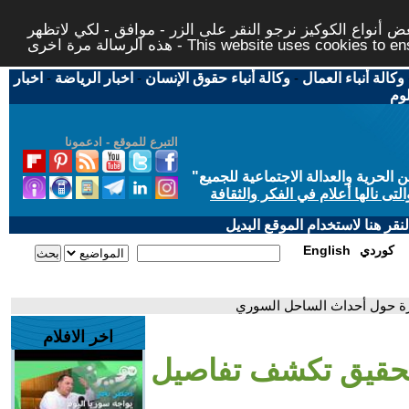
 أنواع الكوكيز نرجو النقر على الزر - موافق - لكي لاتظهر
This website uses cookies to ensure you ge
وكالة أنباء العمال
-
وكالة أنباء حقوق الإنسان
-
اخبار الرياضة
-
اخبار
لوم
التبرع للموقع - ادعمونا
حرية والعدالة الاجتماعية للجميع
"
تى نالها أعلام في الفكر والثقافة
قر هنا لاستخدام الموقع البديل
كوردي
English
ثيرة حول أحداث الساحل السوري
اخر الافلام
 التحقيق تكشف تفاصيل