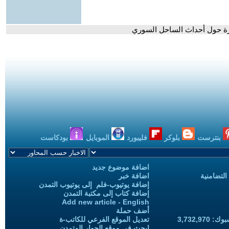
ثيرة حول أحداث الساحل السوري
بنترست
بلوكر
فليبورد
الموبايل
بودكاست
اضافة موضوع جديد
التضامنية
اضافة خبر
إضافة يوتيوب-فلم إلى يوتيوب التمدن
إضافة كتاب إلى مكتبة التمدن
Add new article - English
أضف حملة
3,732,97
تعديل الموقع الفرعي للكاتب-ة
ابحث في موقع الحوار المتمدن