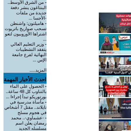
-
من الشرق الأوسط..
البنتاغون ينشر دفعة
جديدة من ملفات
-الأجسا ...
-
هاميلتون: واشنطن
تسحب صواريخ باتريوت
اشتراها الأوروبيون لتعو
...
-
وزير التعليم العالي
يتفقد التشطيبات
النهائية لفرع جامعة
الإس ...
المزيد.....
احدث الأخبار المهمة
-
الحصول على الماء
بالتناوب كل 48 ساعة..
بورتوريكو تبدأ إجراءا ...
-
مأساة مدرسية في
تايلاند.. مقتل 7 أشخاص
في هجوم مسلح
-
-عشماوي-.. محمد
رمضان يعلن اسم
مسلسله الجديد