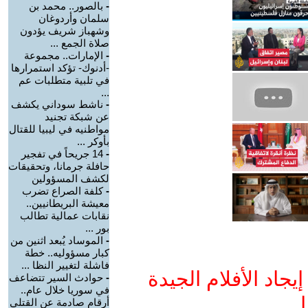
-
بالصور.. محمد بن
سلمان وأردوغان
وشهباز شريف يؤدون
صلاة الجمع ...
-
الإمارات.. مجموعة
-أدنوك- تؤكد استمرارها
في تلبية متطلبات عم
...
-
ناشط سوداني يكشف
عن شبكة تجنيد
مواطنيه في ليبيا للقتال
بأوكر ...
-
14 جريحاً في تفجير
حافلة جرمانا، وتحقيقات
لكشف المسؤولين
-
كلفة الصراع تضرب
معيشة البريطانيين..
نقابات عمالية تطالب
بور ...
-
الموساد يُبعد اثنين من
كبار مسؤوليه.. خطة
فاشلة لتغيير النظا ...
جاد الأفلام الجيدة
-
حوادث السير تتضاعف
في سوريا خلال عام..
ا
أرقام صادمة عن القتلى