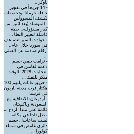
بأوكر ...
-
14 جريحاً في تفجير
حافلة جرمانا، وتحقيقات
لكشف المسؤولين
-
الموساد يُبعد اثنين من
كبار مسؤوليه.. خطة
فاشلة لتغيير النظا ...
-
حوادث السير تتضاعف
في سوريا خلال عام..
أرقام صادمة عن القتلى
...
-
ترامب ينفي حسم
دعمه لفانس في
انتخابات 2028: الوقت
مبكر للتفك ...
-
حريق غابات يلتهم 100
هكتار قرب مدينة ناربون
في فرنسا
-
أردوغان: الاتفاقية مع
السعودية وباكستان
قائمة على مبدأ الردع ...
-
ظل ثابتا في مكانه
لست ساعات!.. جسم
دائري غامض في سماء
كولورا ...