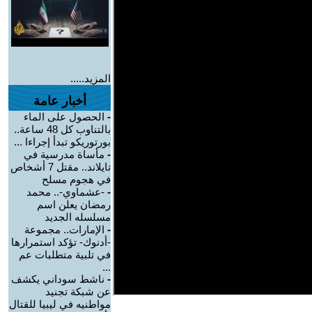
المزيد.....
أخبار عامة
-
الحصول على الماء
بالتناوب كل 48 ساعة..
بورتوريكو تبدأ إجراءا ...
-
مأساة مدرسية في
تايلاند.. مقتل 7 أشخاص
في هجوم مسلح
-
-عشماوي-.. محمد
رمضان يعلن اسم
مسلسله الجديد
-
الإمارات.. مجموعة
-أدنوك- تؤكد استمرارها
في تلبية متطلبات عم
...
-
ناشط سوداني يكشف
عن شبكة تجنيد
مواطنيه في ليبيا للقتال