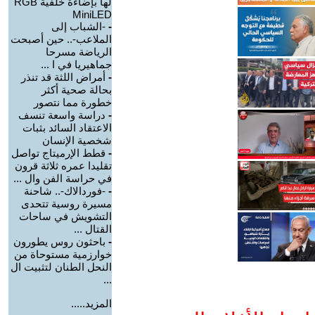
لها بإضاءة خلفية RGB
MiniLED
-
-الشباب إلى
الملاعب-.. حين أصبحت
الرياضة مسرحا
جماهيريا في ا ...
-
أمراض اللثة قد تنذر
بحالة صحية أكثر
خطورة مما نتصور
-
دراسة واسعة تنسف
الاعتقاد السائد بثبات
شخصية الإنسان
-
قطط الإرميتاج تواصل
تقليدا عمره ثلاثة قرون
في حراسة الفن وال ...
-
-فوردالاك-.. شاحنة
مسيرة روسية تتحدى
التشويش في ساحات
القتال ...
-
باحثون روس يطورون
خوارزمية مستوحاة من
النحل الطنان لتثبيت ال
...
المزيد.....