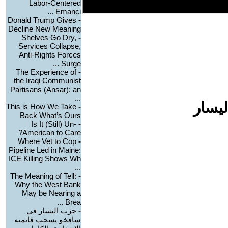
Labor-Centered
Emanci ...
Donald Trump Gives
-
Decline New Meaning
Shelves Go Dry,
-
Services Collapse,
Anti-Rights Forces
Surge ...
The Experience of
-
the Iraqi Communist
Partisans (Ansar): an
...
ليسار
This is How We Take
-
Back What’s Ours
Is It (Still) Un-
-
American to Care?
Where Vet to Cop
-
Pipeline Led in Maine:
ICE Killing Shows Wh
...
The Meaning of Tell:
-
Why the West Bank
May be Nearing a
Brea ...
-
حزب اليسار في
سافخو يسحب قائمته