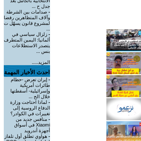
الانتخابية بالكامل بعد
جدل ح ...
-
صدامات بين الشرطة
وآلاف المتظاهرين رفضا
لمشروع قانون يسهّل ت
...
-
زلزال سياسي في
ألمانيا: اليمين المتطرف
يتصدر الاستطلاعات
بنس ...
المزيد.....
احدث الأخبار المهمة
-
إيران تعرض -حطام
طائرات أمريكية
وإسرائيلية- أسقطتها
خلال الح ...
-
لماذا احتاجت وزارة
الدفاع الروسية إلى
تغييرات في الكوادر؟
-
منافس جديد من
Xiaomi في أسواق
أجهزة أندرويد
-
هواوي تطلق أول تلفاز