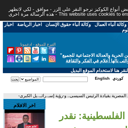
 أنواع الكوكيز نرجو النقر على الزر - موافق - لكي لاتظهر
This website uses cookies to ensure you ge
وكالة أنباء العمال
-
وكالة أنباء حقوق الإنسان
-
اخبار الرياضة
-
اخبار
لوم
التبرع للموقع - ادعمونا
حرية والعدالة الاجتماعية للجميع
"
تى نالها أعلام في الفكر والثقافة
قر هنا لاستخدام الموقع البديل
كوردي
English
المصرية بقيادة الرئيس السيسى.. و-رؤية إسـ..رائــ..يل الكبرى-
اخر الافلام
الفلسطينية: نقدر