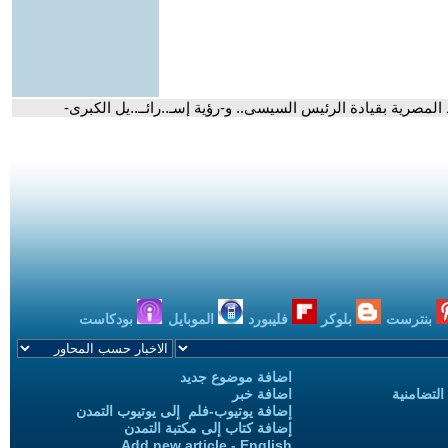
المصرية بقيادة الرئيس السيسى.. و-رؤية إسـ..رائــ..يل الكبرى-
بنترست
بلوكر
فليبورد
الموبايل
بودكاست
اضافة موضوع جديد
التضامنية
اضافة خبر
إضافة يوتيوب-فلم إلى يوتيوب التمدن
إضافة كتاب إلى مكتبة التمدن
Add new article - English