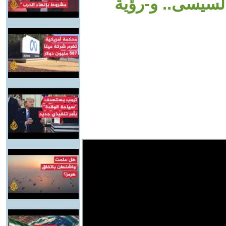
السيسى.. و-رؤية