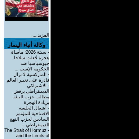
المزيد.....
وكالة أنباء اليسار
-
سبتة 2026: مأساة
هجرة جُعلت سلاحا
جيوسياسيا ضد
الحكومة الإسب ...
-
الماركسية لا تزال
قادرة على تغيير العالم
-
الاشتراكي
الديمقراطي يرفض
مطالب حزب البيئة
بزيادة الهجرة
-
أشغال الجلسة
الافتتاحية للمؤتمر
السادس لحزب النهج
الديمقراطي ...
The Strait of Hormuz
-
and the Limits of