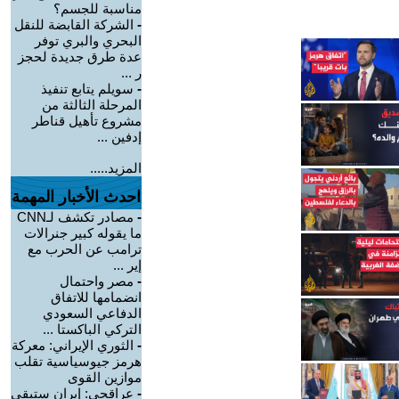
مناسبة للجسم؟
-
الشركة القابضة للنقل
البحري والبري توفر
عدة طرق جديدة لحجز
ر ...
-
سويلم يتابع تنفيذ
المرحلة الثالثة من
مشروع تأهيل قناطر
إدفين ...
المزيد.....
احدث الأخبار المهمة
-
مصادر تكشف لـCNN
ما يقوله كبير جنرالات
ترامب عن الحرب مع
إير ...
-
مصر واحتمال
انضمامها للاتفاق
الدفاعي السعودي
التركي الباكستا ...
-
الثوري الإيراني: معركة
هرمز جيوسياسية تقلب
موازين القوى
-
عراقجي: إيران ستبقى