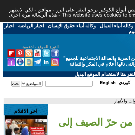
 أنواع الكوكيز نرجو النقر على الزر - موافق - لكي لاتظهر
This website uses cookies to ensure you ge
وكالة أنباء العمال
-
وكالة أنباء حقوق الإنسان
-
اخبار الرياضة
-
اخبار
لوم
التبرع للموقع - ادعمونا
حرية والعدالة الاجتماعية للجميع
"
تى نالها أعلام في الفكر والثقافة
قر هنا لاستخدام الموقع البديل
كوردي
English
ت والأنهار
اخر الافلام
 من حرّ الصيف إلى