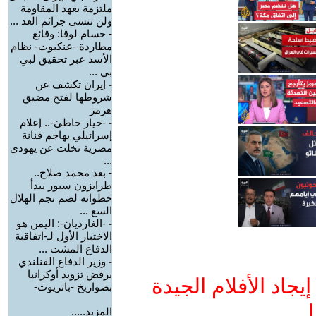
ملتزمة بعهد المقاومة
ولن تنسى جرائم العد ...
-
حسام لوقا: وقائع
مطاردة -عنكبوت- نظام
الأسد عبر تحقيق لبي
بي ...
-
إيران تكشف عن
شروطها لفتح مضيق
هرمز
-
-خيار خاطئ-.. إعلام
إسرائيلي يهاجم فنانة
مصرية تخلت عن يهودي
...
-
بعد محمد صلاح..
طرابزون سبور يبدأ
خطواته لضم نجم الهلال
السع ...
-
-الغارديان-: اليمن هو
الاختبار الأول لـ-اتفاقية
الدفاع المشت ...
-
وزير الدفاع الفنلندي
يرفض تزويد أوكرانيا
جاد الأفلام الجيدة
بصواريخ -باتريوت-
ا
المزيد.....