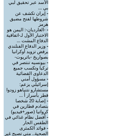
الأسد عبر تحقيق لبي
بي ...
-
إيران تكشف عن
شروطها لفتح مضيق
هرمز
-
-الغارديان-: اليمن هو
الاختبار الأول لـ-اتفاقية
الدفاع المشت ...
-
وزير الدفاع الفنلندي
يرفض تزويد أوكرانيا
بصواريخ -باتريوت-
-
بيونسيه تنتصر في
تركيا وتكسب جميع
الدعاوى القضائية
-
مسؤول أمني
إسرائيلي يزعم:
مستشارو نتنياهو زودوا
قطر بأسرار أ ...
-
إصابة 20 شخصا
بتصادم قطارين في
كرواتيا (صور+فيديو)
-
أفضل نظام غذائي في
الطقس الحار
-
فوائد الكمثرى
الصحية.. متى تصبح غير