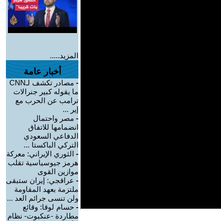
المزيد.....
أخبار عامة
-
مصادر تكشف لـCNN
ما يقوله كبير جنرالات
ترامب عن الحرب مع
إير ...
-
مصر واحتمال
انضمامها للاتفاق
الدفاعي السعودي
التركي الباكستا ...
-
الثوري الإيراني: معركة
هرمز جيوسياسية تقلب
موازين القوى
-
عراقجي: إيران ستبقى
ملتزمة بعهد المقاومة
ولن تنسى جرائم العد ...
-
حسام لوقا: وقائع
مطاردة -عنكبوت- نظام