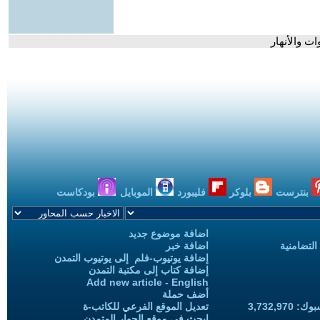
ت والأنهار
بنترست
بلوكر
فليبورد
الموبايل
بودكاست
اضافة موضوع جديد
التضامنية
اضافة خبر
إضافة يوتيوب-فلم إلى يوتيوب التمدن
إضافة كتاب إلى مكتبة التمدن
Add new article - English
أضف حملة
3,732,97
تعديل الموقع الفرعي للكاتب-ة
ابحث في موقع الحوار المتمدن