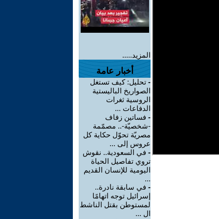
المزيد.....
أخبار عامة
-
تحليل: كيف تستغل
الصواريخ الباليستية
الروسية ثغرات
الدفاعات ...
-
فساتين زفاف
-شخصيّة-.. مصمّمة
مصريّة تحوّل حكاية كل
عروس إلى ...
-
في السعودية.. نقوش
تروي تفاصيل الحياة
اليومية للإنسان القديم
...
-
في سابقة نادرة..
إسرائيل توجه اتهامًا
لمستوطن بقتل الناشط
ال ...