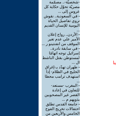
-شخصيّة-.. مصمّمة
مصريّة تحوّل حكاية كل
عروس إلى ...
-
في السعودية.. نقوش
تروي تفاصيل الحياة
اليومية للإنسان القديم
...
-
الأردن.. رواج إعلان
الأمير علي عدم تغير
الموقف من انفنتينو ر ...
-
في سابقة نادرة..
إسرائيل توجه اتهامًا
لمستوطن بقتل الناشط
ا
ال ...
-
طهران تهدّد بـ-إغراق
الخليج في الظلام- إذا
استهدف ترامب محطا
...
-
المغرب -مستعد-
للتعاون في إعادة
القصر غير المصحوبين
بذويهم م ...
-
جامعة القدس تطلق
احتفالات تخريج الفوج
الخامس والأربعين من