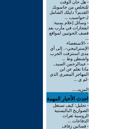
-
هل حان الوقت
للتخلص من حاسوبك
القديم؟ دليلك الشامل
لـ-حواسيب ...
-
وسائل إعلام يمنية:
انفجارات في مأرب بعد
قصف الحوثيين لمواقع
...
-
-الاستعصاء
الإستراتيجي-.. إلى أي
مدى استنزفت الحرب
واشنطن وط ...
-
عبدالرحمن السيد..
ماذا نعلم عن ابن
المهاجر المصري الذي
-لم ي ...
المزيد.....
احدث الأخبار المهمة
-
تحليل: كيف تستغل
الصواريخ الباليستية
الروسية ثغرات
الدفاعات ...
-
فساتين زفاف