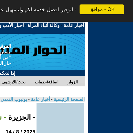
موافق - OK
لتوفير افضل خدمة لكم ولتسهيل عملي
أخبار عامة
-
وكالة أنباء المرأة
-
اخبار الأدب و
الموقع
يسارية
"من أج
حاز ال
إذا لديك
الزوار
اضافة/خدمات
بحث/الارشيف
الصفحة الرئيسية
-
أخبار عامة
-
يوتيوب التمدن
- الجزيرة
- ن
2025 / 8 / 14