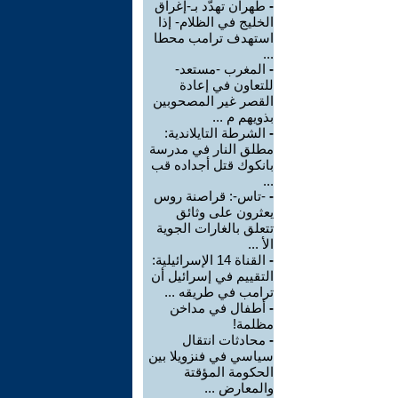
-
طهران تهدّد بـ-إغراق
الخليج في الظلام- إذا
استهدف ترامب محطا
...
-
المغرب -مستعد-
للتعاون في إعادة
القصر غير المصحوبين
بذويهم م ...
-
الشرطة التايلاندية:
مطلق النار في مدرسة
بانكوك قتل أجداده قب
...
-
-تاس-: قراصنة روس
يعثرون على وثائق
تتعلق بالغارات الجوية
الأ ...
-
القناة 14 الإسرائيلية:
التقييم في إسرائيل أن
ترامب في طريقه ...
-
أطفال في مداخن
مظلمة!
-
محادثات انتقال
سياسي في فنزويلا بين
الحكومة المؤقتة
والمعارض ...