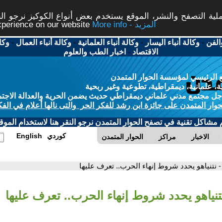
ة التصفح والنشر، الموقع يستخدم بعض أنواع الكوكيز نرجو النق
More info - المزيد
experience on our website
الفن
-
وكالة أنباء اليسار
-
وكالة أنباء العلمانية
-
وكالة أنباء العمال
-
وكا
الاقتصاد
-
اخبار الطب والعلوم
 الرئيسي لمؤسسة الحوار المتمدن
، علمانية، ديمقراطية، تطوعية وغير ربحية
ل مجتمع مدني علماني ديمقراطي حديث يضمن الحرية والعدالة الاجتم
حوار المتمدن على جائزة ابن رشد للفكر الحر والتى نالها أعلام في الفك
م مشاكل تقنية في تصفح الحوار المتمدن نرجو النقر هنا لاستخدام الموقع
كوردي
English
الاخبار
مراكز
الحوار المتمدن
- نتنياهو يحدد شروط إنهاء الحرب.. تعرف عليها
تنياهو يحدد شروط إنهاء الحرب.. تعرف عليها