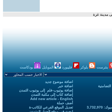
لى مدينة غزة
بنترست
بلوكر
فليبورد
الموبايل
بودكاست
اضافة موضوع جديد
التضامنية
اضافة خبر
إضافة يوتيوب-فلم إلى يوتيوب التمدن
إضافة كتاب إلى مكتبة التمدن
Add new article - English
أضف حملة
3,732,97
تعديل الموقع الفرعي للكاتب-ة
ابحث في موقع الحوار المتمدن