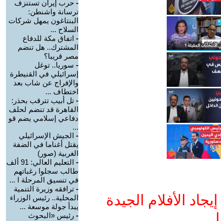
-
حرب إيران تستنزف
ترسانة واشنطن:
البنتاغون يمهل شركات
السلاح ...
-
اتفاق مكة للدفاع
المشترك.. هل تنضم
مصر قريبا؟
-
سوريا.. توغل
إسرائيلي في القنيطرة
والإفراج عن شاب بعد
اختطاف ...
-
تل أبيب تترقب بحذر:
القاهرة قد تنضم لحلف
دفاعي إسلامي يضم قو
...
-
الجيش الإسرائيلي
يقتل أغناما في الضفة
الغربية (صور)
-
التعليم العالي: 91 ألف
طالب سجلوا رغباتهم
في تنسيق المرحلة ا ...
-
ترافقه وزيرة التنمية
جاد الأفلام الجيدة
المحلية.. رئيس الوزراء
يبدأ جولة موسعة ...
ا
-
رئيس «البحوث