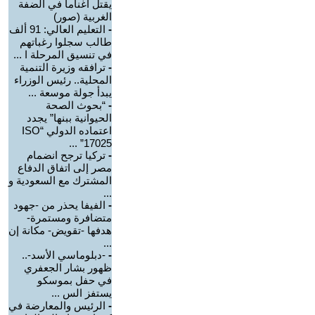
يقتل أغناما في الضفة
الغربية (صور)
-
التعليم العالي: 91 ألف
طالب سجلوا رغباتهم
في تنسيق المرحلة ا ...
-
ترافقه وزيرة التنمية
المحلية.. رئيس الوزراء
يبدأ جولة موسعة ...
-
“بحوث الصحة
الحيوانية ببنها” يجدد
اعتماده الدولي “ISO
17025” ...
-
تركيا ترجح انضمام
مصر إلى اتفاق الدفاع
المشترك مع السعودية و
...
-
الفيفا يحذر من -جهود
متضافرة ومستمرة-
هدفها -تقويض- مكانة إن
...
-
-دبلوماسي الأسد-..
ظهور بشار الجعفري
في حفل بموسكو
يستفز الس ...
-
الرئيس والمعارضة في