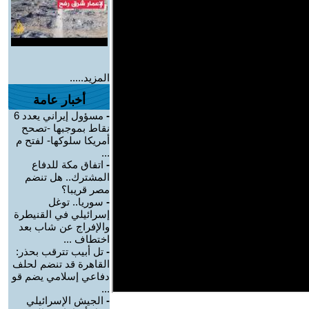
المزيد.....
أخبار عامة
-
مسؤول إيراني يعدد 6
نقاط بموجبها -تصحح
أمريكا سلوكها- لفتح م
...
-
اتفاق مكة للدفاع
المشترك.. هل تنضم
مصر قريبا؟
-
سوريا.. توغل
إسرائيلي في القنيطرة
والإفراج عن شاب بعد
اختطاف ...
-
تل أبيب تترقب بحذر:
القاهرة قد تنضم لحلف
دفاعي إسلامي يضم قو
...
-
الجيش الإسرائيلي