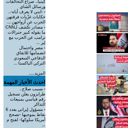
كينيا.. صراع التحالفات
ورسائل الشاي
-
-ابني لا يعرف أباه-..
حكايات غزّيات فرقتهن
الحرب عن أزواجهن ...
-
مصادر تكشف لـCNN
ما يقوله كبير جنرالات
ترامب عن الحرب مع
إير ...
-
مصر واحتمال
انضمامها للاتفاق
الدفاعي السعودي
التركي الباكستا ...
المزيد.....
احدث الأخبار المهمة
-
بسبب صلاح..
طرابزون يعلن تسجيل
رقم قياسي بمبيعات
التذاكر
-
مسؤول إيراني يعدد 6
نقاط بموجبها -تصحح
أمريكا سلوكها- لفتح م
...