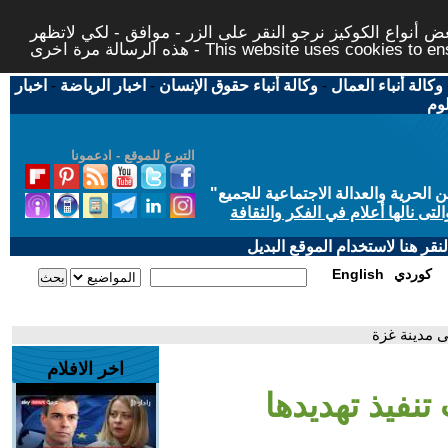
 أنواع الكوكيز نرجو النقر على الزر - موافق - لكي لاتظهر
This website uses cookies to ensure you ge
وكالة أنباء العمال
-
وكالة أنباء حقوق الإنسان
-
اخبار الرياضة
-
اخبار
لوم
التبرع للموقع - ادعمونا
حرية والعدالة الاجتماعية للجميع
"
تى نالها أعلام في الفكر والثقافة
قر هنا لاستخدام الموقع البديل
كوردي
English
لى مدينة غزة
اخر الافلام
تنفيذ تهديدها