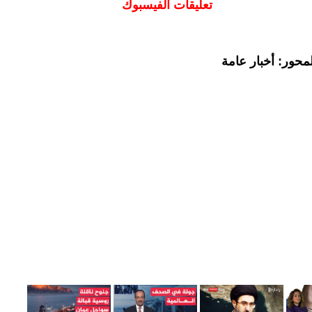
تعليقات الفيسبوك
محور: أخبار عامة