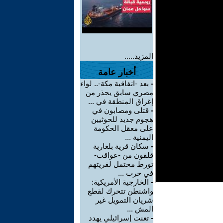
المزيد.....
أخبار عامة
-
بعد -اتفاقية مكة-.. لواء
مصري سابق يحذر من
إغراق المنطقة في ...
-
قتلى ومصابون في
هجوم جديد للحوثيين
على معقل الحكومة
اليمنية ...
-
سكان قرية بلغارية
قلقون من -عواقب-
تورط محتمل لقريتهم
في حرب ...
-
الخارجية الأمريكية:
واشنطن تتحرك لقطع
شريان التمويل غير
المش ...
-
تعنت إسرائيلي يهدد