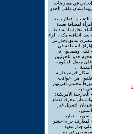
إيجابي في مفاوضات
روما بشأن ملفي الحدو
...
-
التشيك.. قطار يسحب
امرأة لمسافة بعيدة
أثناء محاولتها إنقاذ ط ...
-
بعد -اتفاقية مكة-.. لواء
مصري سابق يحذر من
إغراق المنطقة في ...
-
قتلى ومصابون في
هجوم جديد للحوثيين
على معقل الحكومة
اليمنية ...
-
سكان قرية بلغارية
قلقون من -عواقب-
تورط محتمل لقريتهم
ا
في حرب ...
-
الخارجية الأمريكية:
واشنطن تتحرك لقطع
شريان التمويل غير
المش ...
-
سوريا...عبارة
-المعازف حرام- تنشر
على جدار معهد
موسيقي في دم ...