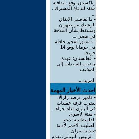
وباكستان توقع -اتفاقية
مكة- للدفاع المشترك..
...
-
ما تفاصيل الاتفاق
الوشيك بين طهران
ومسقط بشأن الملاحة
في مضي ...
-
دمشق: تفجير حافلة
في جرمانا يوقع 14
جريحا
-
أفغانستان: عودة
منتخب السيدات إلى
الملاعب
المزيد.....
احدث الأخبار المهمة
-
كاميرا ترصد زلزالًا
يضرب غرفة عمليات
في اليابان أثناء إجراء ...
-
هيئة الأسرى
الفلسطينية تدعو
الصليب الأحمر لإدانة
تجديد إسرائ ...
-
الرئيس اللبناني: تقدم