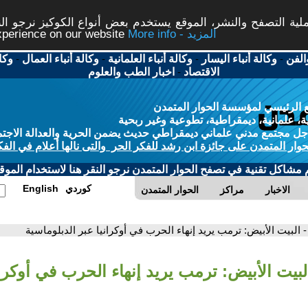
ة التصفح والنشر، الموقع يستخدم بعض أنواع الكوكيز نرجو النق
More info - المزيد
experience on our website
الفن
-
وكالة أنباء اليسار
-
وكالة أنباء العلمانية
-
وكالة أنباء العمال
-
وكا
الاقتصاد
-
اخبار الطب والعلوم
 الرئيسي لمؤسسة الحوار المتمدن
، علمانية، ديمقراطية، تطوعية وغير ربحية
ل مجتمع مدني علماني ديمقراطي حديث يضمن الحرية والعدالة الاجتم
حوار المتمدن على جائزة ابن رشد للفكر الحر والتى نالها أعلام في الفك
م مشاكل تقنية في تصفح الحوار المتمدن نرجو النقر هنا لاستخدام الموقع
كوردي
English
الاخبار
مراكز
الحوار المتمدن
- البيت الأبيض: ترمب يريد إنهاء الحرب في أوكرانيا عبر الدبلوماسية
لبيت الأبيض: ترمب يريد إنهاء الحرب في أوكران