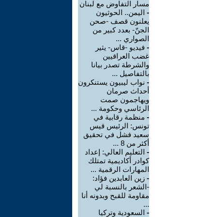
مسار التفاوض مع لبنان
-
اليمن.. الحوثيون
يعلنون قصف -صحن
الجنّ- بعدد كبير من
الصواري ...
-
فيديو -قاس- يثير
غضب العراقيين
والشرطة تصدر بيانا
بالتفاصيل ...
-
نواب ليبيون يستنكرون
أحداث صرمان
ويهاجمون صمت
الرئاسي وحكومة ...
-
منظمة رقابية في
تونس: الرئيس قيس
سعيد فشل في تحقيق
أكثر من 8 ...
-
التعليم العالي: إعداد
كوادر أكاديمية تمتلك
المهارات الرقمية ...
-
زين العابدين فؤاد:
-الشعر بالنسبة لي
مقاومة للقبح وبدونه أنا
...
-
السعودية وتركيا