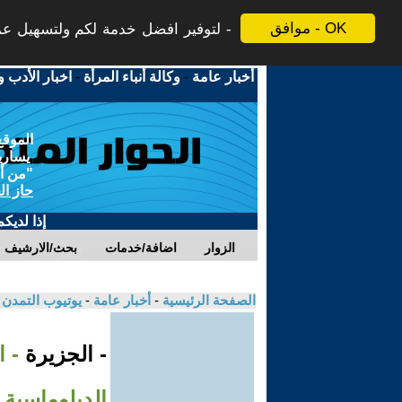
موافق - OK
لتوفير افضل خدمة لكم ولتسهيل عملي
أخبار عامة
-
وكالة أنباء المرأة
-
اخبار الأدب و
الموقع
يسارية
"من أج
حاز ال
إذا لديك
الزوار
اضافة/خدمات
بحث/الارشيف
الصفحة الرئيسية
-
أخبار عامة
-
يوتيوب التمدن
- الجزيرة
- ا
الدبلوماسية