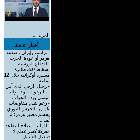
المزيد.....
أخبار عامة
-
ترامب وإيران.. صفقة
هرمز أو عودة الحرب
-
الدفاع الروسية:
إسقاط 360 طائرة
مسيرة أوكرانية خلال 12
ساعة ...
-
رحيل الرجل الذي آمن
بـ-البرغوث- أولاً.. والد
ميسي يودع الحيا ...
-
رغم تقدم مفاوضات
عُمان.. الحرس الثوري
يحسم مصير هرمز: لن
يُف ...
-
ألمانيا ـ إصلاح التقاعد
معركة كسر عظم لا
تحتمل التأجيل