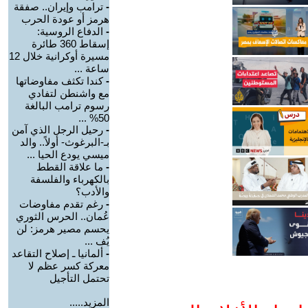
-
ترامب وإيران.. صفقة
هرمز أو عودة الحرب
-
الدفاع الروسية:
إسقاط 360 طائرة
مسيرة أوكرانية خلال 12
ساعة ...
-
كندا تكثف مفاوضاتها
مع واشنطن لتفادي
رسوم ترامب البالغة
50% ...
-
رحيل الرجل الذي آمن
بـ-البرغوث- أولاً.. والد
ميسي يودع الحيا ...
-
ما علاقة القطط
بالكهرباء والفلسفة
والأدب؟
-
رغم تقدم مفاوضات
عُمان.. الحرس الثوري
يحسم مصير هرمز: لن
يُف ...
-
ألمانيا ـ إصلاح التقاعد
معركة كسر عظم لا
تحتمل التأجيل
المزيد.....