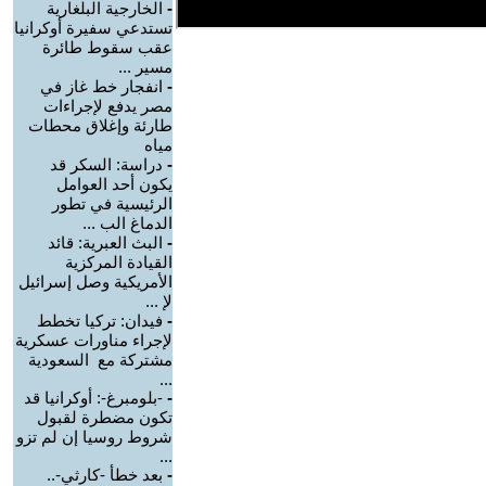
-
الخارجية البلغارية
تستدعي سفيرة أوكرانيا
عقب سقوط طائرة
مسير ...
-
انفجار خط غاز في
مصر يدفع لإجراءات
طارئة وإغلاق محطات
مياه
-
دراسة: السكر قد
يكون أحد العوامل
الرئيسية في تطور
الدماغ الب ...
-
البث العبرية: قائد
القيادة المركزية
الأمريكية وصل إسرائيل
لإ ...
-
فيدان: تركيا تخطط
لإجراء مناورات عسكرية
مشتركة مع السعودية
...
-
-بلومبرغ-: أوكرانيا قد
تكون مضطرة لقبول
شروط روسيا إن لم تزو
...
-
بعد خطأ -كارثي-..