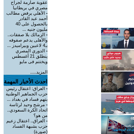
عقوبة صارمة لجراح
مصري في بريطانيا
-
الأهلي يرفض مطالب
أحمد عبد القادر
بالحصول على 40
مليون جنيه ...
-
الزمالك بلا صفقات..
والأهلى يدعم صفوفه
بـ4 لاعبين وبيراميدز ...
-
الدوري المصري
ينطلق 21 أغسطس
ويختتم فى مايو
المزيد.....
احدث الأخبار المهمة
-
العراق: اعتقال رئيس
حزب الجماهير الوطنية
بتهم فساد في بغداد ...
-
مرشح وحيد لرئاسة
اتحاد الكرة السعودي..
من هو؟
-
العراق.. اعتقال زعيم
حزب بشبهة الفساد
(صورة)