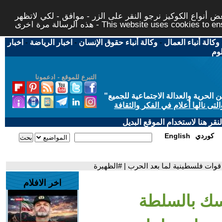
 أنواع الكوكيز نرجو النقر على الزر - موافق - لكي لاتظهر
This website uses cookies to ensure you ge
وكالة أنباء العمال
-
وكالة أنباء حقوق الإنسان
-
اخبار الرياضة
-
اخبار
لوم
التبرع للموقع - ادعمونا
حرية والعدالة الاجتماعية للجميع
"
تى نالها أعلام في الفكر والثقافة
قر هنا لاستخدام الموقع البديل
كوردي
English
 قوات فلسطينية لما بعد الحرب | #الظهيرة
اخر الافلام
مسك بالسلطة