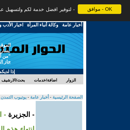
موافق - OK
لتوفير افضل خدمة لكم ولتسهيل عملي
أخبار عامة
-
وكالة أنباء المرأة
-
اخبار الأدب و
الموقع
يسارية
"من أج
حاز ال
إذا لديك
الزوار
اضافة/خدمات
بحث/الارشيف
الصفحة الرئيسية
-
أخبار عامة
-
يوتيوب التمدن
- الجزيرة
- 
انتهاء هذه ال