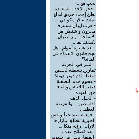
يجب مع ...
-
فجر الأحد.. السعودية
تعلن إخماد حريق اندلع
بمنشأة لأرامكو في ...
-
حرب إيران تستنزف
مخزون واشنطن من
الأسلحة.. وبزشكيان
يكشف تفا ...
-
بعد عشرة أعوام.. هل
نجح قانون الاندماج في
ألمانيا؟
-
السر في الحركة..
تمارين بسيطة لخفض
ضغط الدم دون أدوية!
-
هجوم جديد لتصفية
قضية اللاجئين وإلغاء
ا
حق العودة
-
الجيل الذهبي
لفلسطين... والفرصة
العظمى
-
جمعية سيدات أبو قش
الخيرية تنطلق ببازارها
الأول... رؤية متكا ...
-
بعد فضائح عدة..
-الفيفا- يحذر من تشويه