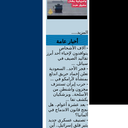
المزيد.....
أخبار عامة
-
آلاف الأشخاص
يتوافدون لإحياء أحد أبرز
تقاليد الصيف في
سياتل. ...
-
فجر الأحد.. السعودية
تعلن إخماد حريق اندلع
بمنشأة لأرامكو في ...
-
حرب إيران تستنزف
مخزون واشنطن من
الأسلحة.. وبزشكيان
يكشف تفا ...
-
بعد عشرة أعوام.. هل
نجح قانون الاندماج في
ألمانيا؟
-
تصنيف عسكري جديد
يثير قلق إسرائيل.. أين