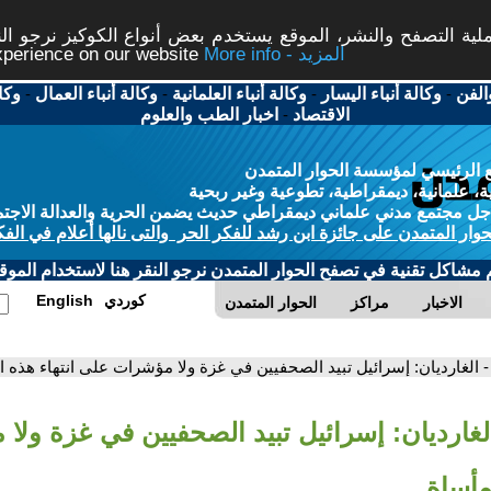
ة التصفح والنشر، الموقع يستخدم بعض أنواع الكوكيز نرجو النق
More info - المزيد
experience on our website
الفن
-
وكالة أنباء اليسار
-
وكالة أنباء العلمانية
-
وكالة أنباء العمال
-
وكا
الاقتصاد
-
اخبار الطب والعلوم
 الرئيسي لمؤسسة الحوار المتمدن
، علمانية، ديمقراطية، تطوعية وغير ربحية
ل مجتمع مدني علماني ديمقراطي حديث يضمن الحرية والعدالة الاجتم
حوار المتمدن على جائزة ابن رشد للفكر الحر والتى نالها أعلام في الفك
م مشاكل تقنية في تصفح الحوار المتمدن نرجو النقر هنا لاستخدام الموقع
كوردي
English
الاخبار
مراكز
الحوار المتمدن
- الغارديان: إسرائيل تبيد الصحفيين في غزة ولا مؤشرات على انتهاء هذه ا
الغارديان: إسرائيل تبيد الصحفيين في غزة ول
مأساة