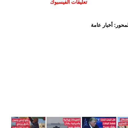
تعليقات الفيسبوك
محور: أخبار عامة