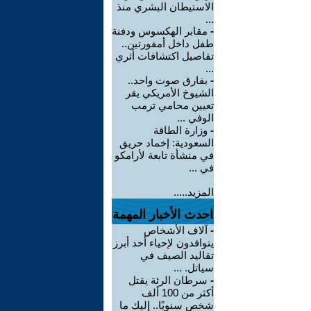
الاستيطان البشري منذ
...
-
مقابر الهكسوس ودفنة
طفل داخل أمفورتين..
تفاصيل اكتشافات أثري
...
-
بفارق صوت واحد..
الشيوخ الأمريكي يقر
تعيين محامي ترمب
الوفي ...
-
وزارة الطاقة
السعودية: إخماد حريق
في منشأة تابعة لأرامكو
في ...
المزيد.....
احدث الأخبار المهمة
-
آلاف الأشخاص
يتوافدون لإحياء أحد أبرز
تقاليد الصيف في
سياتل. ...
-
سرطان الرئة يقتل
أكثر من 100 ألف
شخص سنويًا.. إليك ما