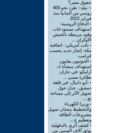
تتفوق مصر؟
-
-بيلد-: طرد نحو 400
روسي من ألمانيا منذ
فبراير 2022
-
الدفاع الروسية:
استهداف مستودعات
وقود مرتبطة بالجيش
الأوكران ...
-
نائب أمريكي: -اتفاقية
مكة- إنجاز جديد يحسب
لترامب
-
الحوثيون يعلنون
استهداف منشأة لـ-
أرامكو- في جازان
بطائرة مسي ...
-
-أبو دانيال- في قلعة
دمشق.. جدل حول
تحويل الأثر إلى مساحة
تج ...
-
وزيرا الكهرباء
والتخطيط يبحثان تمويل
مشروعات الطاقة
وتعظيم ع ...
-
كشف أثري بالدقهلية
يوثق آلاف السنين من