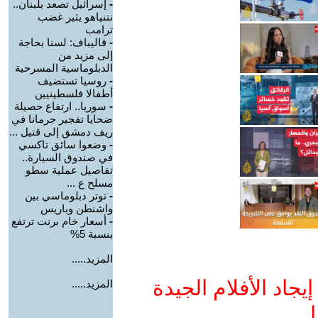
-
إسرائيل تصعد بلبنان..
نتنياهو يثير غضب
ترامب
-
قاليباف: لسنا بحاجة
إلى مزيد من
الدبلوماسية المسرحية
-
روسيا تستضيف
أطفالا فلسطينيين
-
سوريا.. ارتفاع حصيلة
ضحايا تفجير جرمانا في
ريف دمشق إلى قتيل ...
-
وضعوا سائق تاكسي
في صندوق السيارة..
تفاصيل عملية سطو
مسلح ع ...
-
توتر دبلوماسي بين
واشنطن وباريس
-
أسعار خام برنت ترتفع
بنسبة 5%
المزيد.....
جاد الأفلام الجيدة
المزيد.....
ا