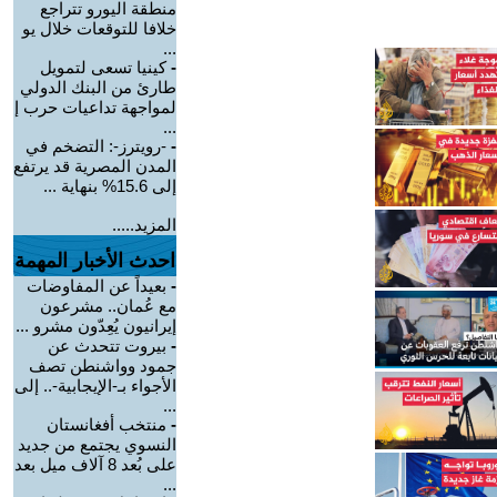
منطقة اليورو تتراجع
خلافا للتوقعات خلال يو
...
-
كينيا تسعى لتمويل
طارئ من البنك الدولي
لمواجهة تداعيات حرب إ
...
-
-رويترز-: التضخم في
المدن المصرية قد يرتفع
إلى 15.6% بنهاية ...
المزيد.....
احدث الأخبار المهمة
-
بعيداً عن المفاوضات
مع عُمان.. مشرعون
إيرانيون يُعِدّون مشرو ...
-
بيروت تتحدث عن
جمود وواشنطن تصف
الأجواء بـ-الإيجابية-.. إلى
...
-
منتخب أفغانستان
النسوي يجتمع من جديد
على بُعد 8 آلاف ميل بعد
...