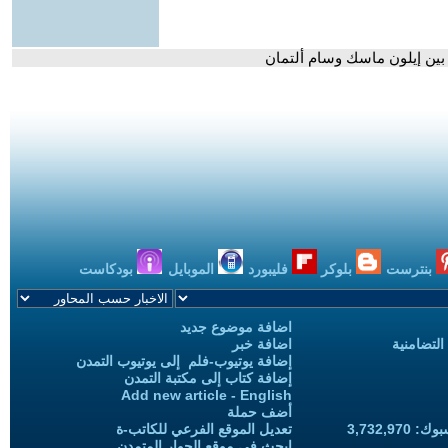
بنترست
بلوكر
فليبورد
الموبايل
بودكاست
اضافة موضوع جديد
التضامنية
اضافة خبر
إضافة يوتيوب-فلم إلى يوتيوب التمدن
إضافة كتاب إلى مكتبة التمدن
Add new article - English
أضف حملة
3,732,97
تعديل الموقع الفرعي للكاتب-ة
ابحث في موقع الحوار المتمدن