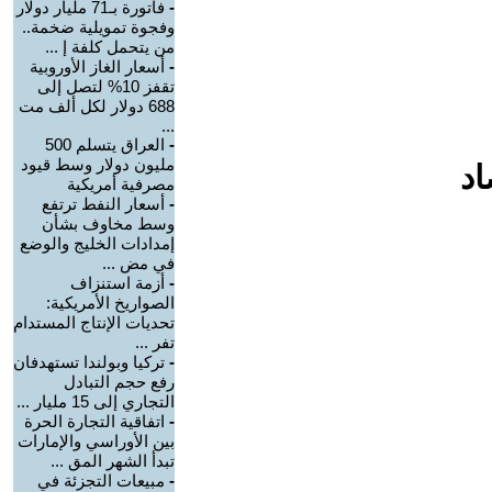
-
فاتورة بـ71 مليار دولار
وفجوة تمويلية ضخمة..
من يتحمل كلفة إ ...
-
أسعار الغاز الأوروبية
تقفز 10% لتصل إلى
688 دولار لكل ألف مت
...
-
العراق يتسلم 500
مليون دولار وسط قيود
اد
مصرفية أمريكية
-
أسعار النفط ترتفع
وسط مخاوف بشأن
إمدادات الخليج والوضع
في مض ...
-
أزمة استنزاف
الصواريخ الأمريكية:
تحديات الإنتاج المستدام
تفر ...
-
تركيا وبولندا تستهدفان
رفع حجم التبادل
التجاري إلى 15 مليار ...
-
اتفاقية التجارة الحرة
بين الأوراسي والإمارات
تبدأ الشهر المق ...
-
مبيعات التجزئة في