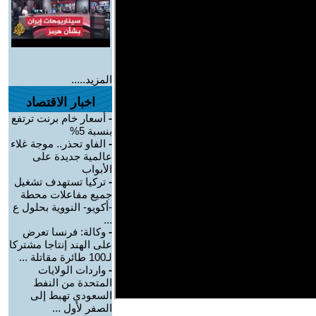
المزيد.....
اخبار الاقتصاد
-
أسعار خام برنت ترتفع
بنسبة 5%
-
الفاو تحذر.. موجة غلاء
عالمية جديدة على
الأبواب
-
تركيا تستهدف تشغيل
جميع مفاعلات محطة
-أكويو- النووية بحلول ع
...
-
وكالة: فرنسا تعرض
على الهند إنتاجا مشتركا
لـ100 طائرة مقاتلة ...
-
واردات الولايات
المتحدة من النفط
السعودي تهبط إلى
الصفر لأول ...