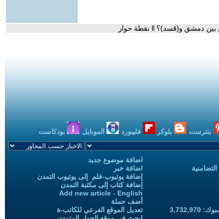
ق و(قسد)؟ ll نقطة حوار
بنترست
بلوكر
فليبورد
الموبايل
بودكاست
اضافة موضوع جديد
التضامنية
اضافة خبر
إضافة يوتيوب-فلم إلى يوتيوب التمدن
إضافة كتاب إلى مكتبة التمدن
Add new article - English
أضف حملة
3,732,97
تعديل الموقع الفرعي للكاتب-ة
ابحث في موقع الحوار المتمدن