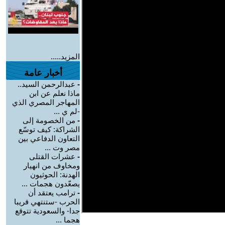
المزيد.....
أخبار عامة
-
عبدالرحمن السيد..
ماذا نعلم عن ابن
المهاجر المصري الذي
-لم ي ...
-
من الخصومة إلى
الشراكة: كيف توسّع
التعاون الدفاعي بين
مصر وت ...
-
عشرات القتلى
ومخاوف من انهيار
الهدنة: الحوثيون
يصعّدون هجمات ...
-
ترامب يعتقد أن
الحرب -ستنتهي قريبا
جدا- والسعودية تتوقع
هجما ...