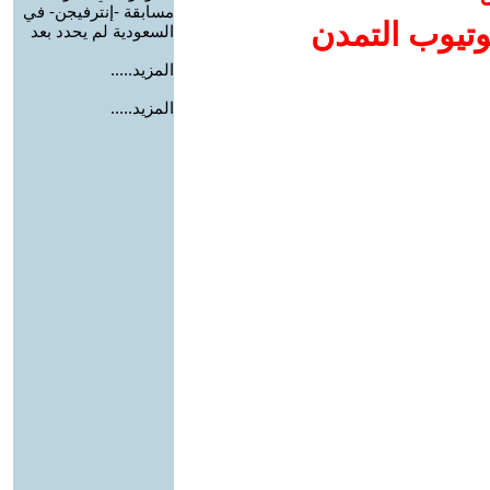
مسابقة -إنترفيجن- في
وتيوب التمدن
السعودية لم يحدد بعد
المزيد.....
المزيد.....