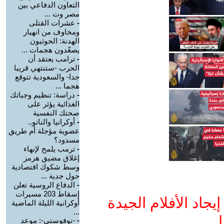
التعاون الدفاعي بين
مصر وت ...
-
عشرات القتلى
ومخاوف من انهيار
الهدنة: الحوثيون
يصعّدون هجمات ...
-
ترامب يعتقد أن
الحرب -ستنتهي قريبا
جدا- والسعودية تتوقع
هجما ...
-
دراسة: تنظيم وجباتك
الغذائية يؤثر على
صحتك النفسية
-
أوكرانيا والناتو..
عضوية مؤجلة أم طريق
مسدود؟
-
ترمب يلمح لإنهاء
إغلاق مضيق هرمز
وسط شكوك اقتصادية
حول جدية ...
-
الدفاع الروسية تعلن
إسقاط 203 مسيرات
جاد الأفلام الجيدة
أوكرانية الليلة الماضية
...
ا
-
-نوفوستي-: موعد