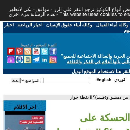
 أنواع الكوكيز نرجو النقر على الزر - موافق - لكي لاتظهر
This website uses cookies to ensure you ge
وكالة أنباء العمال
-
وكالة أنباء حقوق الإنسان
-
اخبار الرياضة
-
اخبار
لوم
التبرع للموقع - ادعمونا
حرية والعدالة الاجتماعية للجميع
"
تى نالها أعلام في الفكر والثقافة
قر هنا لاستخدام الموقع البديل
كوردي
English
ق و(قسد)؟ ll نقطة حوار
اخر الافلام
 الحسكة على