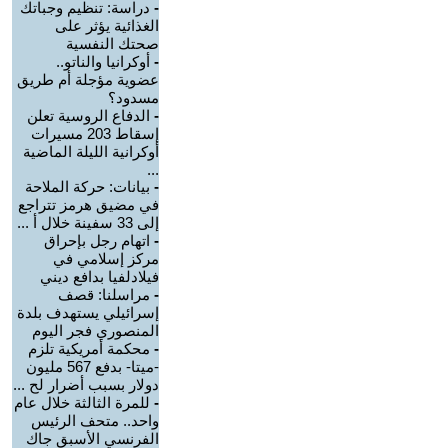
-
دراسة: تنظيم وجباتك
الغذائية يؤثر على
صحتك النفسية
-
أوكرانيا والناتو..
عضوية مؤجلة أم طريق
مسدود؟
-
الدفاع الروسية تعلن
إسقاط 203 مسيرات
أوكرانية الليلة الماضية
...
-
بيانات: حركة الملاحة
في مضيق هرمز تتراجع
إلى 33 سفينة خلال أ ...
-
اتهام رجل بإحراق
مركز إسلامي في
فيلادلفيا بدافع ديني
-
مراسلنا: قصف
إسرائيلي يستهدف بلدة
المنصوري فجر اليوم
-
محكمة أمريكية تلزم
-ميتا- بدفع 567 مليون
دولار بسبب أضرار لح ...
-
للمرة الثالثة خلال عام
واحد.. متحف الرئيس
الفرنسي الأسبق جاك