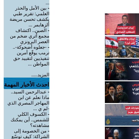
...
-
بين الأمل والحذر
العلمي: تقرير طبي
يكشف تحسن مريضة
ألزهايمر ...
-
الصين.. اكتشاف
مجمع أثري ضخم من
العصر البرونزي
-
-جعلوه أضحوكة-..
ترمب يوقّع أمرين
تنفيذيين لتقييد حق
المواطن ...
المزيد.....
احدث الأخبار المهمة
-
عبدالرحمن السيد..
ماذا نعلم عن ابن
المهاجر المصري الذي
-لم ي ...
-
الكسوف الكلي
للشمس.. أين يمكنك
مشاهدته؟
-
من الخصومة إلى
الشراكة: كيف توسّع