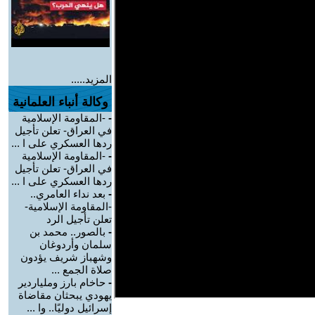
المزيد.....
وكالة أنباء العلمانية
-
-المقاومة الإسلامية
في العراق- تعلن تأجيل
ردها العسكري على ا ...
-
-المقاومة الإسلامية
في العراق- تعلن تأجيل
ردها العسكري على ا ...
-
بعد نداء العامري..
-المقاومة الإسلامية-
تعلن تأجيل الرد
-
بالصور.. محمد بن
سلمان وأردوغان
وشهباز شريف يؤدون
صلاة الجمع ...
-
حاخام بارز وملياردير
يهودي يبحثان مقاضاة
إسرائيل دوليًا.. وا ...