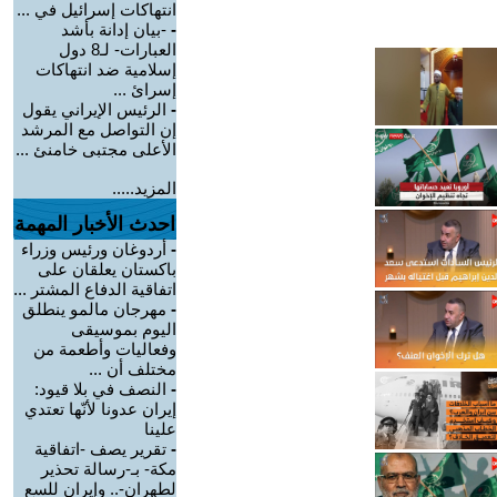
انتهاكات إسرائيل في ...
-
-بيان إدانة بأشد
العبارات- لـ8 دول
إسلامية ضد انتهاكات
إسرائ ...
-
الرئيس الإيراني يقول
إن التواصل مع المرشد
الأعلى مجتبى خامنئ ...
المزيد.....
احدث الأخبار المهمة
-
أردوغان ورئيس وزراء
باكستان يعلقان على
اتفاقية الدفاع المشتر ...
-
مهرجان مالمو ينطلق
اليوم بموسيقى
وفعاليات وأطعمة من
مختلف أن ...
-
النصف في بلا قيود:
إيران عدونا لأنّها تعتدي
علينا
-
تقرير يصف -اتفاقية
مكة- بـ-رسالة تحذير
لطهران-.. وإيران للسع