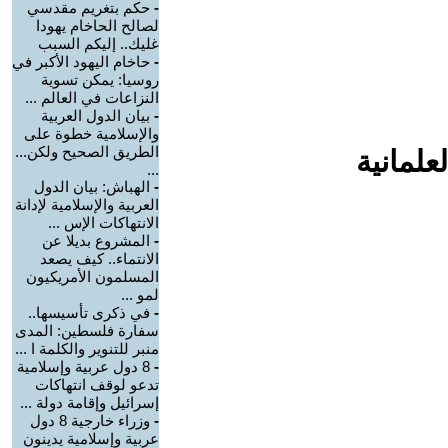
-
حكم بتغريم مقدسي
لصالح الحاخام يهودا
غليك.. إليكم السبب
-
حاخام اليهود الأكبر في
روسيا: يمكن تسوية
النزاعات في العالم ...
-
بيان الدول العربية
والإسلامية خطوة على
الطريق الصحيح ولكن...
علمانية
...
-
الهباش: بيان الدول
العربية والإسلامية لإدانة
الانتهاكات الإس ...
-
المشروع بديلا عن
الانتماء.. كيف يصعد
المسلمون الأمريكيون
لمو ...
-
في ذكرى تأسيسها..
سفارة فلسطين: المدى
منبر للتنوير والكلمة ا ...
-
8 دول عربية وإسلامية
تدعو لوقف انتهاكات
إسرائيل وإقامة دولة ...
-
وزراء خارجية 8 دول
عربية وإسلامية يدينون