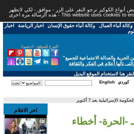
 أنواع الكوكيز نرجو النقر على الزر - موافق - لكي لاتظهر
This website uses cookies to ensure you ge
وكالة أنباء العمال
-
وكالة أنباء حقوق الإنسان
-
اخبار الرياضة
-
اخبار
لوم
التبرع للموقع - ادعمونا
حرية والعدالة الاجتماعية للجميع
"
تى نالها أعلام في الفكر والثقافة
قر هنا لاستخدام الموقع البديل
كوردي
English
 الإسرائيلية بعد 7 أكتوبر
اخر الافلام
 -الحرة- أخطاء