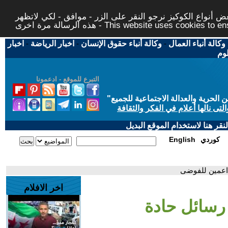
 أنواع الكوكيز نرجو النقر على الزر - موافق - لكي لاتظهر
This website uses cookies to ensure you ge
وكالة أنباء العمال
-
وكالة أنباء حقوق الإنسان
-
اخبار الرياضة
-
اخبار
لوم
التبرع للموقع - ادعمونا
حرية والعدالة الاجتماعية للجميع
"
تى نالها أعلام في الفكر والثقافة
قر هنا لاستخدام الموقع البديل
كوردي
English
داعمين للفوضى
اخر الافلام
رسائل حادة