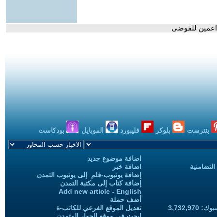
داعمين للفوضى
بنترست
بلوكر
فليبورد
الموبايل
بودكاست
اضافة موضوع جديد
التضامنية
اضافة خبر
إضافة يوتيوب-فلم إلى يوتيوب التمدن
إضافة كتاب إلى مكتبة التمدن
Add new article - English
أضف حملة
3,732,97
تعديل الموقع الفرعي للكاتب-ة
ابحث في موقع الحوار المتمدن