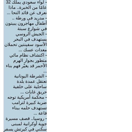
-
لواء سعودي يملك 32
عامًا من الخبرة.. ماذا
نعرف عن قائد التحا ...
-
مدريد في ورطة ..
أطفال مهاجرون يبيتون
في شوارع سبتة
-
الجيش الروسي
يستهدف في البحر
الأسود سفينتين تحملان
معدات عسك ...
-
اكتشاف نظام مائي
متطور بجوار الهرم
الأحمر قد يغيّر فهم بناء
...
-
الشرطة اليونانية
تعتقل عمدة بلدة
ساحلية على خلفية
حريق غابات ...
-
محكمة أمريكية توجه
ضربة كبيرة لترامب
تستهدف حلمه ببناء
قاعة ...
-
روسيا.. قصف مسيرة
جوية أوكرانية لمبنى
سكني في كيرتش يسفر