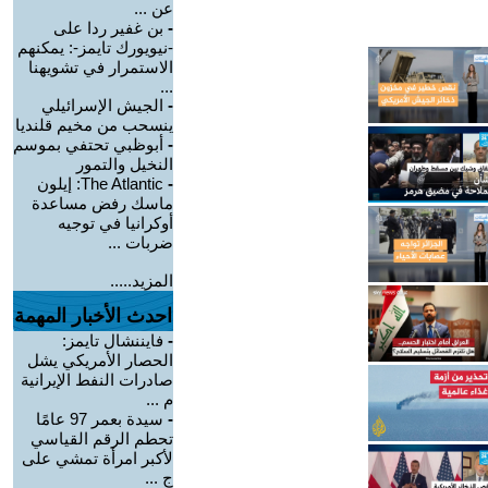
عن ...
-
بن غفير ردا على
-نيويورك تايمز-: يمكنهم
الاستمرار في تشويهنا
...
-
الجيش الإسرائيلي
ينسحب من مخيم قلنديا
-
أبوظبي تحتفي بموسم
النخيل والتمور
-
The Atlantic: إيلون
ماسك رفض مساعدة
أوكرانيا في توجيه
ضربات ...
المزيد.....
احدث الأخبار المهمة
-
فايننشال تايمز:
الحصار الأمريكي يشل
صادرات النفط الإيرانية
م ...
-
سيدة بعمر 97 عامًا
تحطم الرقم القياسي
لأكبر امرأة تمشي على
ج ...