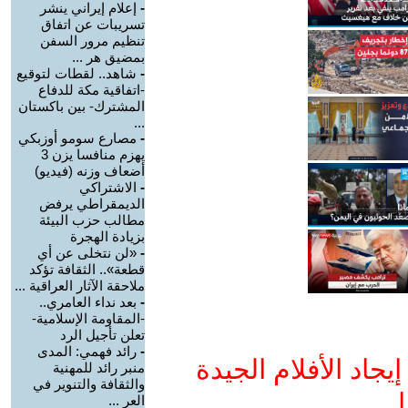
-
إعلام إيراني ينشر
تسريبات عن اتفاق
تنظيم مرور السفن
بمضيق هر ...
-
شاهد.. لقطات لتوقيع
-اتفاقية مكة للدفاع
المشترك- بين باكستان
...
-
مصارع سومو أوزبكي
يهزم منافسا يزن 3
أضعاف وزنه (فيديو)
-
الاشتراكي
الديمقراطي يرفض
مطالب حزب البيئة
بزيادة الهجرة
-
«لن نتخلى عن أي
قطعة».. الثقافة تؤكد
ملاحقة الآثار العراقية ...
-
بعد نداء العامري..
-المقاومة الإسلامية-
تعلن تأجيل الرد
-
رائد فهمي: المدى
جاد الأفلام الجيدة
منبر رائد للمهنية
والثقافة والتنوير في
ا
العر ...