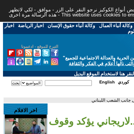
 أنواع الكوكيز نرجو النقر على الزر - موافق - لكي لاتظهر
This website uses cookies to ensure you ge
وكالة أنباء العمال
-
وكالة أنباء حقوق الإنسان
-
اخبار الرياضة
-
اخبار
لوم
التبرع للموقع - ادعمونا
حرية والعدالة الاجتماعية للجميع
"
تى نالها أعلام في الفكر والثقافة
قر هنا لاستخدام الموقع البديل
كوردي
English
ى جانب الشعب اللبناني
اخر الافلام
.لاريجاني يؤكد وقوف