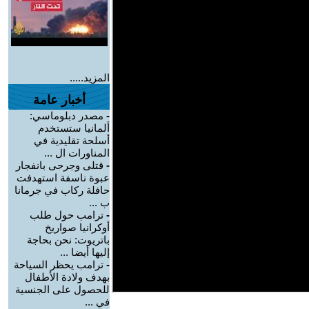
المزيد.....
أخبار عامة
-
مصدر دبلوماسي:
ألمانيا ستستخدم
أسلحة تقليدية في
المناورات ال ...
-
قتلى وجرحى بانفجار
عبوة ناسفة استهدفت
حافلة ركاب في جرمانا
ب ...
-
ترامب حول طلب
أوكرانيا صواريخ
باتريوت: نحن بحاجة
إليها أيضا ...
-
ترامب يحظر السياحة
بهدف ولادة الأطفال
للحصول على الجنسية
في ...