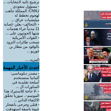
ترشيح نائبه لانتخابات ...
-
مسؤول سعودي
لـCNN: المملكة تتأهب
لهجوم تخطط له
ميليشيات عراق ...
-
-التحالف- يعلن -إصابة
11 مدنياً جراء هجمات
شنها الحوثيون على ...
-
القوات الأمريكية
تسحب طائرات التزود
بالوقود من مطار بن
غوريو ...
المزيد.....
احدث الأخبار المهمة
-
مصدر دبلوماسي:
ألمانيا ستستخدم
أسلحة تقليدية في
المناورات ال ...
-
-لا حاجة للاستيراد هذا
الموسم-.. سوريا تحقّق
الاكتفاء الذاتي ...
-
قتلى وجرحى بانفجار
عبوة ناسفة استهدفت