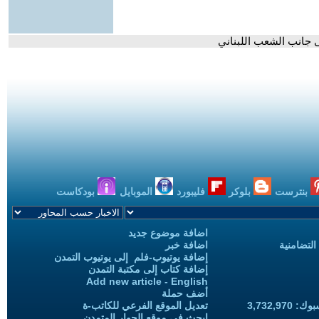
ى جانب الشعب اللبناني
بنترست
بلوكر
فليبورد
الموبايل
بودكاست
اضافة موضوع جديد
التضامنية
اضافة خبر
إضافة يوتيوب-فلم إلى يوتيوب التمدن
إضافة كتاب إلى مكتبة التمدن
Add new article - English
أضف حملة
3,732,97
تعديل الموقع الفرعي للكاتب-ة
ابحث في موقع الحوار المتمدن