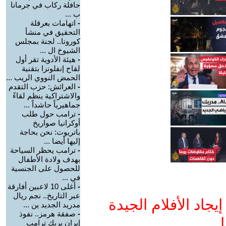
حافلة ركاب في جرمانا
ب ...
-
اتهامات بعرقلة
التحقيق في منشأ
كورونا.. لجنة بمجلس
الشيوخ ال ...
-
هيئة الأدوية تقر أول
لقاح إنفلونزا بتقنية
الحمض النووي الريب ...
-
العرائش: حزب التقدم
والاشتراكية ينظم لقاءً
جماهيرياً حاشداً ...
-
ترامب حول طلب
أوكرانيا صواريخ
باتريوت: نحن بحاجة
إليها أيضا ...
-
ترامب يحظر السياحة
بهدف ولادة الأطفال
للحصول على الجنسية
في ...
-
أغلى 10 لاعبين أفارقة
عبر التاريخ.. نجم ريال
جاد الأفلام الجيدة
مدريد الجديد ين ...
-
صفقة هرمز.. نفوذ
ا
إيران يربك ترامب