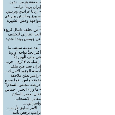
-
صفقة هرمز.. نفوذ
إيران يربك ترامب
-
أريانا غراندي وبريتني
سبيرز وجاستن بيبر في
مواجهة وحش الشهرة
...
-
من يخلف دانيال كريغ؟
العد التنازلي للكشف
عن جيمس بوند الجديد
...
-
بعد صدمة سبتة.. ما
أكبر تحدٍّ يواجه أوروبا
في ملف الهجرة؟
-
إصابات لا تُرى.. حرب
إيران تعيد فتح ملف
أدمغة الجنود الأمريك ...
-
زامير يعلن ملاحقة
نخبة حماس.. فما مصير
خريطة مجلس السلام؟
-
ما وراء الخبر.. حماس
تقبل بحصر السلاح
مقابل الانسحاب
وإسرائي ...
-
-الأمر سابق لأوانه-..
ترامب يرفض تأييد