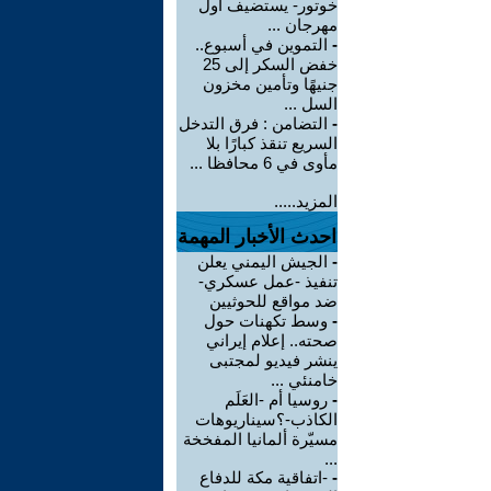
خوتور- يستضيف أول
مهرجان ...
-
التموين في أسبوع..
خفض السكر إلى 25
جنيهًا وتأمين مخزون
السل ...
-
التضامن : فرق التدخل
السريع تنقذ كبارًا بلا
مأوى في 6 محافظا ...
المزيد.....
احدث الأخبار المهمة
-
الجيش اليمني يعلن
تنفيذ -عمل عسكري-
ضد مواقع للحوثيين
-
وسط تكهنات حول
صحته.. إعلام إيراني
ينشر فيديو لمجتبى
خامنئي ...
-
روسيا أم -العَلَم
الكاذب-؟سيناريوهات
مسيّرة ألمانيا المفخخة
...
-
-اتفاقية مكة للدفاع