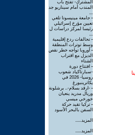
المشترك- تفتح باب
المندب أمام سيناريو جد
...
-
جامعة مينيسوتا تلغي
تعيين مؤرخ إسرائيلي
رئيسا لمركز دراسات ل
...
-
تحالفات ردع إقليمية
وسط توترات المنطقة
-
أوروبا تواجه خطر نقص
الديزل مع اقتراب
الشتاء
-
افتتاح دورة
-سبارتاكياد شعوب
ا
روسيا- 2026 في
يكاترينبورغ
-
-ارقد بسلام-.. برشلونة
وريال مدريد ينعيان
خورخي ميسي
-
تركيا تقيد حركة
السفن بالبحر الأسود
المزيد.....
المزيد.....