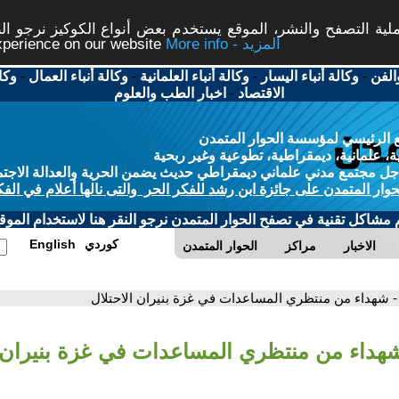
ة التصفح والنشر، الموقع يستخدم بعض أنواع الكوكيز نرجو النق
More info - المزيد
experience on our website
الفن
-
وكالة أنباء اليسار
-
وكالة أنباء العلمانية
-
وكالة أنباء العمال
-
وكا
الاقتصاد
-
اخبار الطب والعلوم
 الرئيسي لمؤسسة الحوار المتمدن
، علمانية، ديمقراطية، تطوعية وغير ربحية
ل مجتمع مدني علماني ديمقراطي حديث يضمن الحرية والعدالة الاجتم
حوار المتمدن على جائزة ابن رشد للفكر الحر والتى نالها أعلام في الفك
م مشاكل تقنية في تصفح الحوار المتمدن نرجو النقر هنا لاستخدام الموقع
كوردي
English
الاخبار
مراكز
الحوار المتمدن
- شهداء من منتظري المساعدات في غزة بنيران الاحتلال
شهداء من منتظري المساعدات في غزة بنيران ا