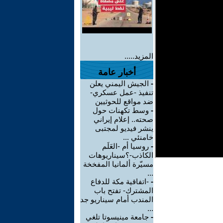
المزيد.....
أخبار عامة
-
الجيش اليمني يعلن
تنفيذ -عمل عسكري-
ضد مواقع للحوثيين
-
وسط تكهنات حول
صحته.. إعلام إيراني
ينشر فيديو لمجتبى
خامنئي ...
-
روسيا أم -العَلَم
الكاذب-؟سيناريوهات
مسيّرة ألمانيا المفخخة
...
-
-اتفاقية مكة للدفاع
المشترك- تفتح باب
المندب أمام سيناريو جد
...
-
جامعة مينيسوتا تلغي