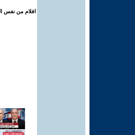
افلام من نفس ال