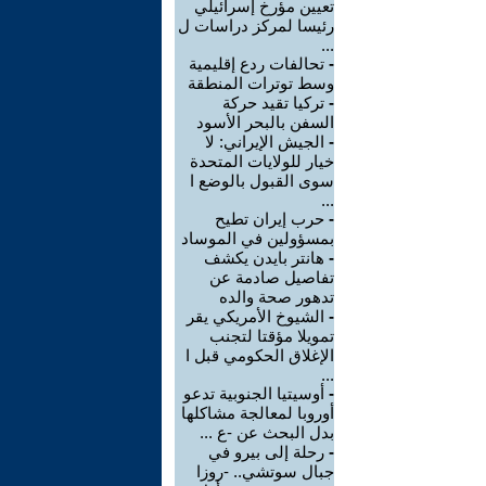
تعيين مؤرخ إسرائيلي
رئيسا لمركز دراسات ل
...
-
تحالفات ردع إقليمية
وسط توترات المنطقة
-
تركيا تقيد حركة
السفن بالبحر الأسود
-
الجيش الإيراني: لا
خيار للولايات المتحدة
سوى القبول بالوضع ا
...
-
حرب إيران تطيح
بمسؤولين في الموساد
-
هانتر بايدن يكشف
تفاصيل صادمة عن
تدهور صحة والده
-
الشيوخ الأمريكي يقر
تمويلا مؤقتا لتجنب
الإغلاق الحكومي قبل ا
...
-
أوسيتيا الجنوبية تدعو
أوروبا لمعالجة مشاكلها
بدل البحث عن -ع ...
-
رحلة إلى بيرو في
جبال سوتشي.. -روزا