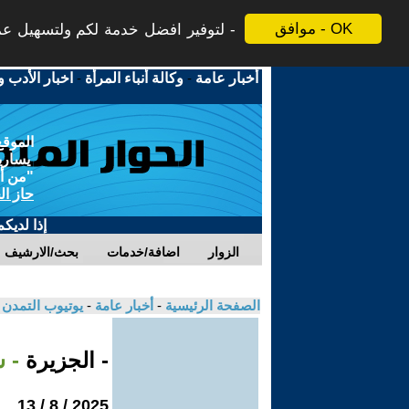
موافق - OK
لتوفير افضل خدمة لكم ولتسهيل عملي
أخبار عامة
-
وكالة أنباء المرأة
-
اخبار الأدب و
الموقع
يسارية
"من أج
حاز ال
إذا لديك
الزوار
اضافة/خدمات
بحث/الارشيف
الصفحة الرئيسية
-
أخبار عامة
-
يوتيوب التمدن
- الجزيرة
- 
2025 / 8 / 13