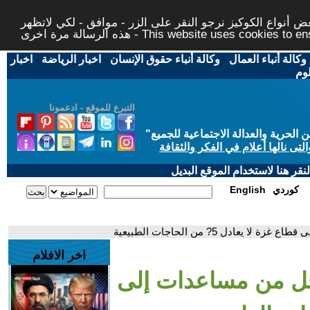
 أنواع الكوكيز نرجو النقر على الزر - موافق - لكي لاتظهر
This website uses cookies to ensure you ge
وكالة أنباء العمال
-
وكالة أنباء حقوق الإنسان
-
اخبار الرياضة
-
اخبار
لوم
التبرع للموقع - ادعمونا
حرية والعدالة الاجتماعية للجميع
"
تى نالها أعلام في الفكر والثقافة
قر هنا لاستخدام الموقع البديل
كوردي
English
عادل 5? من الحاجات الطبيعية
اخر الافلام
خل من مساعدات إلى