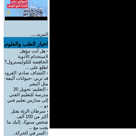
المزيد.....
اخبار الطب والعلوم
-
هل أنت مؤهل
لاستخدام الأدوية
الخافِضة للكوليسترول؟
اطلع على ...
-
اكتشاف صادم: القرود
قد تربي -حيوانات أليفة-
مثل البشر
-
التعليم: تحويل 20
مدرسة للتعليم الفني
إلى مدارس تعليم فني
دو ...
-
سرطان الرئة يقتل
أكثر من 100 ألف
شخص سنويًا.. إليك ما
يجب مع ...
-
السر في الحركة..