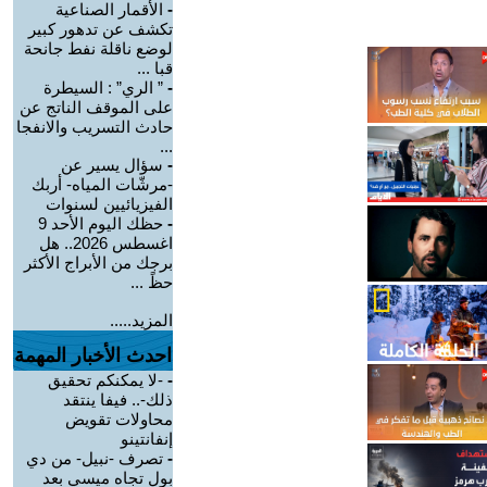
-
الأقمار الصناعية
تكشف عن تدهور كبير
لوضع ناقلة نفط جانحة
قبا ...
-
” الري” : السيطرة
على الموقف الناتج عن
حادث التسريب والانفجا
...
-
سؤال يسير عن
-مرشّات المياه- أربك
الفيزيائيين لسنوات
-
حظك اليوم الأحد 9
اغسطس 2026.. هل
برجك من الأبراج الأكثر
حظً ...
المزيد.....
احدث الأخبار المهمة
-
-لا يمكنكم تحقيق
ذلك-.. فيفا ينتقد
محاولات تقويض
إنفانتينو
-
تصرف -نبيل- من دي
بول تجاه ميسي بعد