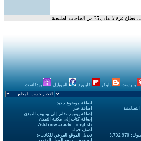
عادل 5? من الحاجات الطبيعية
بنترست
بلوكر
فليبورد
الموبايل
بودكاست
اضافة موضوع جديد
التضامنية
اضافة خبر
إضافة يوتيوب-فلم إلى يوتيوب التمدن
إضافة كتاب إلى مكتبة التمدن
Add new article - English
أضف حملة
3,732,97
تعديل الموقع الفرعي للكاتب-ة
ابحث في موقع الحوار المتمدن