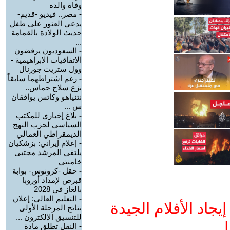
وفاة والده
-
مصر.. فيديو -قديم-
يدعي العثور على طفل
حديث الولادة بالقمامة
...
-
السعوديون يرفضون
الاتفاقيات الإبراهيمية -
وول ستريت جورنال
-
رغم اشتراطهما سابقاً
نزع سلاح حماس..
نتنياهو وكاتس يوافقان
س ...
-
بلاغ إخباري للمكتب
السياسي لحزب النهج
الديمقراطي العمالي
-
إعلام إيراني: بزشكيان
يلتقي المرشد مجتبى
خامنئي
-
حقل -كرونوس- بوابة
قبرص لإمداد أوروبا
بالغاز في 2028
-
التعليم العالي: إعلان
جاد الأفلام الجيدة
نتائج المرحلة الأولى
للتنسيق الإلكترون ...
ا
-
النقل تطلق مادة