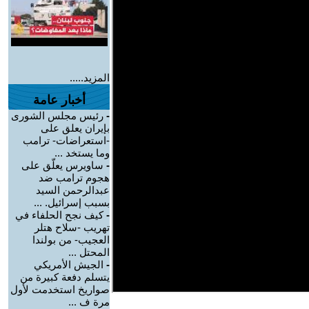
المزيد.....
أخبار عامة
-
رئيس مجلس الشورى
بإيران يعلق على
-استعراضات- ترامب
وما يستخد ...
-
ساويرس يعلّق على
هجوم ترامب ضد
عبدالرحمن السيد
بسبب إسرائيل. ...
-
كيف نجح الحلفاء في
تهريب -سلاح هتلر
العجيب- من بولندا
المحتل ...
-
الجيش الأمريكي
يتسلم دفعة كبيرة من
صواريخ استخدمت لأول
مرة ف ...