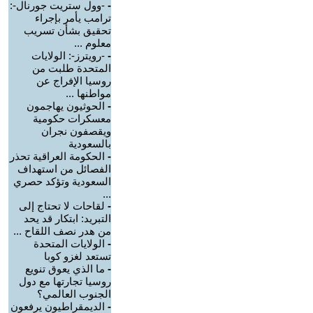
-
-وول ستريت جورنال-:
ترامب يأمر بإجراء
تحقيق بشأن تسريب
معلوم ...
-
-رويترز-: الولايات
المتحدة طلبت من
روسيا الإفراج عن
مواطنها ...
-
الحوثيون يهاجمون
معسكرات حكومية
ويقصفون نجران
بالسعودية
-
الحكومة العراقية تحذر
الفصائل من استهداف
السعودية وتؤكد حصري
...
-
لقاحات لا تحتاج إلى
التبريد: ابتكار قد يحد
من هدر نصف اللقاح ...
-
الولايات المتحدة
تستعد لغزو كوبا
-
ما الذي يعوق تنويع
روسيا تجارتها مع دول
الجنوب العالمي؟
-
الديمقراطيون يرفعون