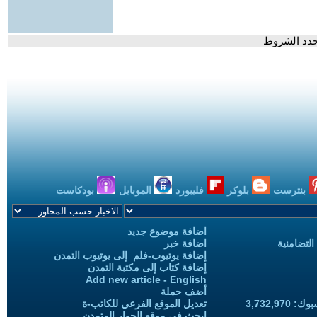
يحدد الشروط
بنترست
بلوكر
فليبورد
الموبايل
بودكاست
اضافة موضوع جديد
التضامنية
اضافة خبر
إضافة يوتيوب-فلم إلى يوتيوب التمدن
إضافة كتاب إلى مكتبة التمدن
Add new article - English
أضف حملة
3,732,97
تعديل الموقع الفرعي للكاتب-ة
ابحث في موقع الحوار المتمدن