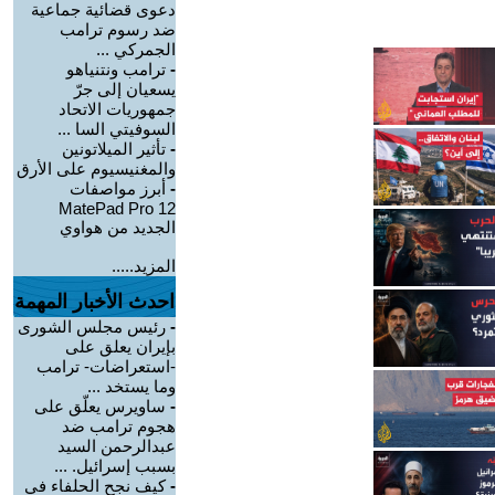
دعوى قضائية جماعية
ضد رسوم ترامب
الجمركي ...
-
ترامب ونتنياهو
يسعيان إلى جرّ
جمهوريات الاتحاد
السوفيتي السا ...
-
تأثير الميلاتونين
والمغنيسيوم على الأرق
-
أبرز مواصفات
MatePad Pro 12
الجديد من هواوي
المزيد.....
احدث الأخبار المهمة
-
رئيس مجلس الشورى
بإيران يعلق على
-استعراضات- ترامب
وما يستخد ...
-
ساويرس يعلّق على
هجوم ترامب ضد
عبدالرحمن السيد
بسبب إسرائيل. ...
-
كيف نجح الحلفاء في