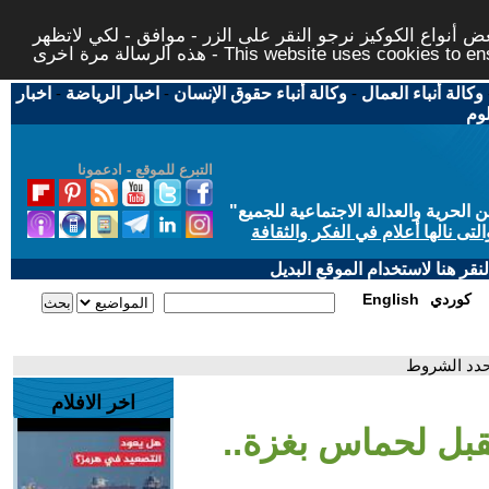
 أنواع الكوكيز نرجو النقر على الزر - موافق - لكي لاتظهر
This website uses cookies to ensure you ge
وكالة أنباء العمال
-
وكالة أنباء حقوق الإنسان
-
اخبار الرياضة
-
اخبار
لوم
التبرع للموقع - ادعمونا
حرية والعدالة الاجتماعية للجميع
"
تى نالها أعلام في الفكر والثقافة
قر هنا لاستخدام الموقع البديل
كوردي
English
يحدد الشروط
اخر الافلام
تقبل لحماس بغزة..