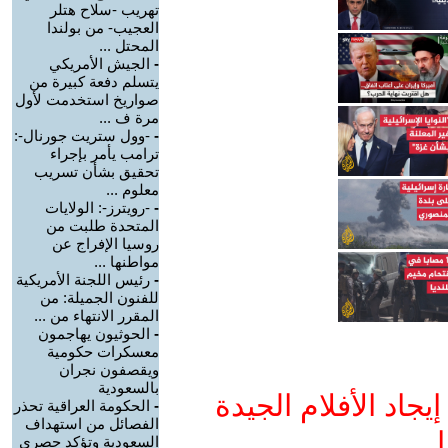
تهريب -سلاح هتلر
العجيب- من بولندا
المحتل ...
-
الجيش الأمريكي
يتسلم دفعة كبيرة من
صواريخ استخدمت لأول
مرة ف ...
-
-وول ستريت جورنال-:
ترامب يأمر بإجراء
تحقيق بشأن تسريب
معلوم ...
-
-رويترز-: الولايات
المتحدة طلبت من
روسيا الإفراج عن
مواطنها ...
-
رئيس اللجنة الأمريكية
للفنون الجميلة: من
المقرر الانتهاء من ...
-
الحوثيون يهاجمون
معسكرات حكومية
ويقصفون نجران
بالسعودية
جاد الأفلام الجيدة
-
الحكومة العراقية تحذر
الفصائل من استهداف
ا
السعودية وتؤكد حصري