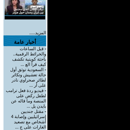
المزيد.....
أخبار عامة
-
قبل الساعات
والخرائط الرقمية..
باحثة كويتية تكشف
كيف قرأ الع ...
-
السعودية توثق أول
حالة تعشيش وتكاثر
لطائر صحراوي نادر
على أر ...
-
فيديو ردة فعل ترامب
لطفل ركض على
المنصة وما قاله عن
بايدن يل ...
-
مقتل جنديين
إسرائيليين وإصابة 4
أشخاص مع تصعيد
الغارات على ج ...