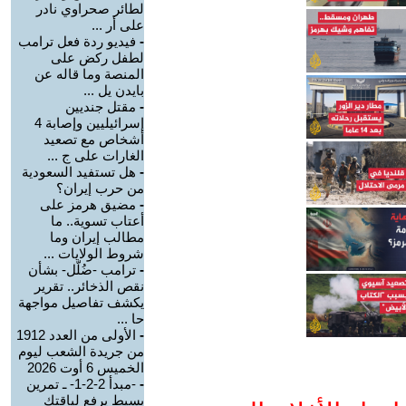
لطائر صحراوي نادر
على أر ...
-
فيديو ردة فعل ترامب
لطفل ركض على
المنصة وما قاله عن
بايدن يل ...
-
مقتل جنديين
إسرائيليين وإصابة 4
أشخاص مع تصعيد
الغارات على ج ...
-
هل تستفيد السعودية
من حرب إيران؟
-
مضيق هرمز على
أعتاب تسوية.. ما
مطالب إيران وما
شروط الولايات ...
-
ترامب -ضُلّل- بشأن
نقص الذخائر.. تقرير
يكشف تفاصيل مواجهة
حا ...
-
الأولى من العدد 1912
من جريدة الشعب ليوم
الخميس 6 أوت 2026
-
-مبدأ 2-2-1- ـ تمرين
بسيط يرفع لياقتك