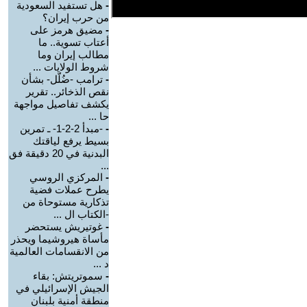
-
هل تستفيد السعودية
من حرب إيران؟
-
مضيق هرمز على
أعتاب تسوية.. ما
مطالب إيران وما
شروط الولايات ...
-
ترامب -ضُلّل- بشأن
نقص الذخائر.. تقرير
يكشف تفاصيل مواجهة
حا ...
-
-مبدأ 2-2-1- ـ تمرين
بسيط يرفع لياقتك
البدنية في 20 دقيقة فق
...
-
المركزي الروسي
يطرح عملات فضية
تذكارية مستوحاة من
-الكتاب ال ...
-
غوتيريش يستحضر
مأساة هيروشيما ويحذر
من الانقسامات العالمية
د ...
-
سموتريتش: بقاء
الجيش الإسرائيلي في
منطقة أمنية بلبنان