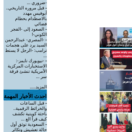
-ضروري ...
-
قبل مروره التاريخي..
أبوفيس مهدد
بالاصطدام بحطام
فضائي
-
الصعود إلى -الفجر
الكوني-!
-
-المصري- عبدالرحمن
السيد يرد على هجمات
ترامب: -الرجل لا يستط
...
-
-نيويورك تايمز-:
الاستخبارات المركزية
الأمريكية تنشئ فرقة
سر ...
المزيد.....
احدث الأخبار المهمة
-
قبل الساعات
والخرائط الرقمية..
باحثة كويتية تكشف
كيف قرأ الع ...
-
السعودية توثق أول
حالة تعشيش وتكاثر