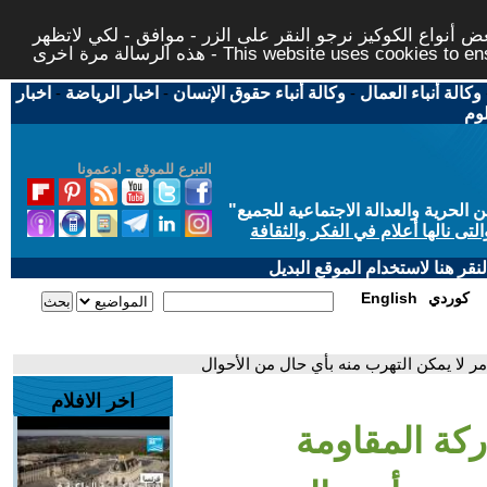
 أنواع الكوكيز نرجو النقر على الزر - موافق - لكي لاتظهر
This website uses cookies to ensure you ge
وكالة أنباء العمال
-
وكالة أنباء حقوق الإنسان
-
اخبار الرياضة
-
اخبار
لوم
التبرع للموقع - ادعمونا
حرية والعدالة الاجتماعية للجميع
"
تى نالها أعلام في الفكر والثقافة
قر هنا لاستخدام الموقع البديل
كوردي
English
 لا يمكن التهرب منه بأي حال من الأحوال
اخر الافلام
كة المقاومة