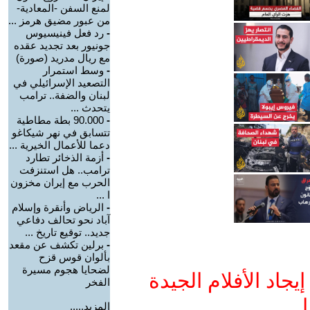
لمنع السفن -المعادية-
من عبور مضيق هرمز ...
-
رد فعل فينيسيوس
جونيور بعد تجديد عقده
مع ريال مدريد (صورة)
-
وسط استمرار
التصعيد الإسرائيلي في
لبنان والضفة.. ترامب
يتحدث ...
-
90.000 بطة مطاطية
تتسابق في نهر شيكاغو
دعما للأعمال الخيرية ...
-
أزمة الذخائر تطارد
ترامب.. هل استنزفت
الحرب مع إيران مخزون
ا ...
-
الرياض وأنقرة وإسلام
آباد نحو تحالف دفاعي
جديد.. توقيع تاريخ ...
-
برلين تكشف عن مقعد
بألوان قوس قزح
لضحايا هجوم مسيرة
جاد الأفلام الجيدة
الفخر
ا
المزيد.....