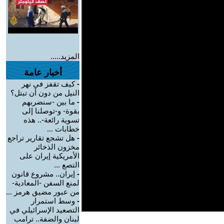
المزيد.....
أخبار عامة
-
كيف تقفز في نهر
النيل من دون أن تبتل؟
-
ما بين -سنضربهم
بقوة- و-توصلنا إلى
تسوية رائعة-.. هذه
خطابات ...
-
هل تشجع تقارير تراجع
مخزون الذخائر
الأمريكية إيران على
التصع ...
-
إيران.. مشروع قانون
لمنع السفن -المعادية-
من عبور مضيق هرمز ...
-
وسط استمرار
التصعيد الإسرائيلي في
لبنان والضفة.. ترامب