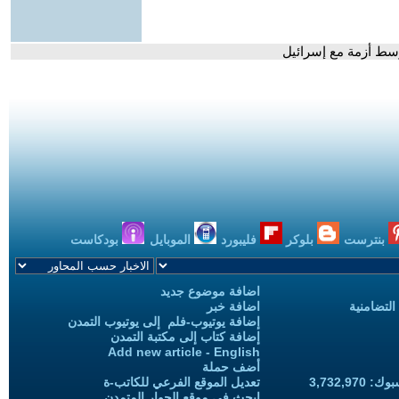
سط أزمة مع إسرائيل
بنترست
بلوكر
فليبورد
الموبايل
بودكاست
اضافة موضوع جديد
التضامنية
اضافة خبر
إضافة يوتيوب-فلم إلى يوتيوب التمدن
إضافة كتاب إلى مكتبة التمدن
Add new article - English
أضف حملة
3,732,97
تعديل الموقع الفرعي للكاتب-ة
ابحث في موقع الحوار المتمدن