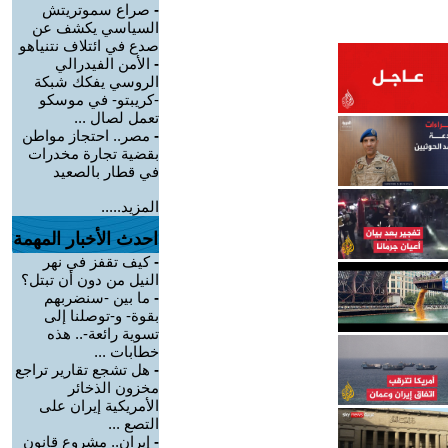
-
صراع سموتريتش
السياسي يكشف عن
صدع في ائتلاف نتنياهو
-
الأمن الفيدرالي
الروسي يفكك شبكة
-كريبتو- في موسكو
تعمل لصال ...
-
مصر.. احتجاز مواطن
بقضية تجارة مخدرات
في قطار بالصعيد
المزيد.....
احدث الأخبار المهمة
-
كيف تقفز في نهر
النيل من دون أن تبتل؟
-
ما بين -سنضربهم
بقوة- و-توصلنا إلى
تسوية رائعة-.. هذه
خطابات ...
-
هل تشجع تقارير تراجع
مخزون الذخائر
الأمريكية إيران على
التصع ...
-
إيران.. مشروع قانون