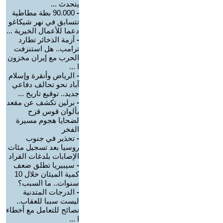
يتحدث ...
-
90.000 بطة مطاطية
تتسابق في نهر شيكاغو
دعما للأعمال الخيرية ...
-
أزمة الذخائر تطارد
ترامب.. هل استنزفت
الحرب مع إيران مخزون
ا ...
-
الرياض وأنقرة وإسلام
آباد نحو تحالف دفاعي
جديد.. توقيع تاريخ ...
-
برلين تكشف عن مقعد
بألوان قوس قزح
لضحايا هجوم مسيرة
الفخر
-
تحذير في جنوب
روسيا بعد تسجيل مئات
الإصابات بلدغات القراد
-
سيبيريا تطلق ضعف
كمية الميثان خلال 10
سنوات.. ما السبب؟
-
الدرجات المتدنية
ليست سببا للعقاب..
نصائح للتعامل مع أخطاء
ا ...