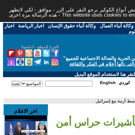
 أنواع الكوكيز نرجو النقر على الزر - موافق - لكي لاتظهر
This website uses cookies to ensure you ge
وكالة أنباء العمال
-
وكالة أنباء حقوق الإنسان
-
اخبار الرياضة
-
اخبار
لوم
التبرع للموقع - ادعمونا
حرية والعدالة الاجتماعية للجميع
"
تى نالها أعلام في الفكر والثقافة
قر هنا لاستخدام الموقع البديل
كوردي
English
سط أزمة مع إسرائيل
اخر الافلام
تأشيرات حراس أمن