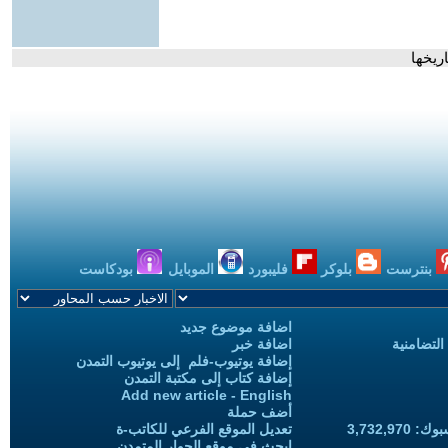
ريخها
بنترست
بلوكر
فليبورد
الموبايل
بودكاست
اضافة موضوع جديد
التضامنية
اضافة خبر
إضافة يوتيوب-فلم إلى يوتيوب التمدن
إضافة كتاب إلى مكتبة التمدن
Add new article - English
أضف حملة
3,732,97
تعديل الموقع الفرعي للكاتب-ة
ابحث في موقع الحوار المتمدن