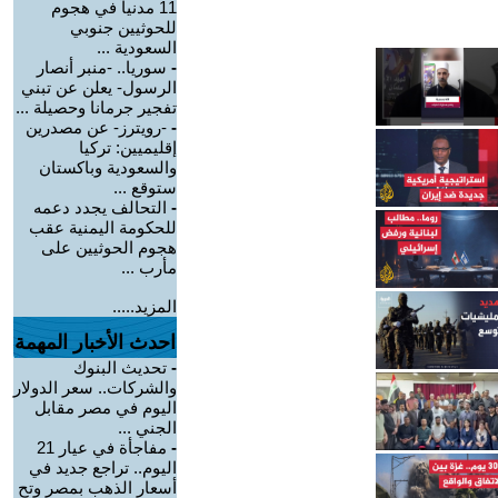
11 مدنياً في هجوم
للحوثيين جنوبي
السعودية ...
-
سوريا.. -منبر أنصار
الرسول- يعلن عن تبني
تفجير جرمانا وحصيلة ...
-
-رويترز- عن مصدرين
إقليميين: تركيا
والسعودية وباكستان
ستوقع ...
-
التحالف يجدد دعمه
للحكومة اليمنية عقب
هجوم الحوثيين على
مأرب ...
المزيد.....
احدث الأخبار المهمة
-
تحديث البنوك
والشركات.. سعر الدولار
اليوم في مصر مقابل
الجني ...
-
مفاجأة في عيار 21
اليوم.. تراجع جديد في
أسعار الذهب بمصر وتح