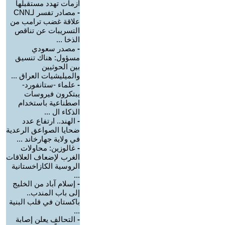
أزمات تهدد مستقبلها
-
مصادر تفسر لـCNN
علاقة غضب ترامب من
التسريبات عن تناقص
الذخا ...
-
مصدر سعودي
مسؤول: هناك تنسيق
بين الحوثيين
والميليشيات العراق ...
-
علماء -ستانفورد-
يبتكرون فيروسات
اصطناعية باستخدام
الذكاء ال ...
-
الهند.. ارتفاع عدد
ضحايا الصواعق الرعدية
في ولاية جهارخاند ...
-
غالوزين: محاولات
الغرب لإضعاف العلاقات
الروسية الكازاخستانية
...
-
إسلام آباد من الخليج
إلى باب المندب..
باكستان في قلب البنية
...
-
التحالف يعلن إصابة