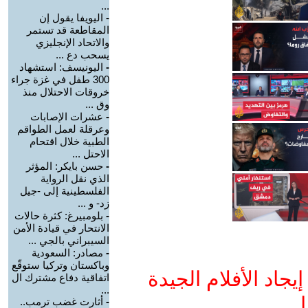
...
-
اليويفا يقول إن
المقاطعة قد تستمر
والاتحاد الإنجليزي
يسحب دع ...
-
اليونيسف: استشهاد
300 طفل في غزة جراء
خروقات الاحتلال منذ
وق ...
-
عشرات الإصابات
وعرقلة لعمل الطواقم
الطبية خلال اقتحام
الاحتل ...
-
حسن بايكر: المؤثر
الذي نقل الرواية
الفلسطينية إلى -جيل
زد- و ...
-
بلومبيرغ: كثرة حالات
الانتحار في قيادة الأمن
السيبراني بالجي ...
-
مصادر: السعودية
وباكستان وتركيا ستوقّع
جاد الأفلام الجيدة
اتفاقية دفاع مشترك ال
...
ا
-
أثارت غضب ترمب..