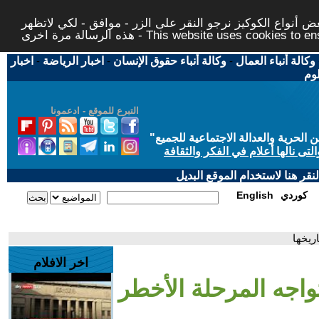
 أنواع الكوكيز نرجو النقر على الزر - موافق - لكي لاتظهر
This website uses cookies to ensure you ge
وكالة أنباء العمال
-
وكالة أنباء حقوق الإنسان
-
اخبار الرياضة
-
اخبار
لوم
التبرع للموقع - ادعمونا
حرية والعدالة الاجتماعية للجميع
"
تى نالها أعلام في الفكر والثقافة
قر هنا لاستخدام الموقع البديل
كوردي
English
ريخها
اخر الافلام
اجه المرحلة الأخطر