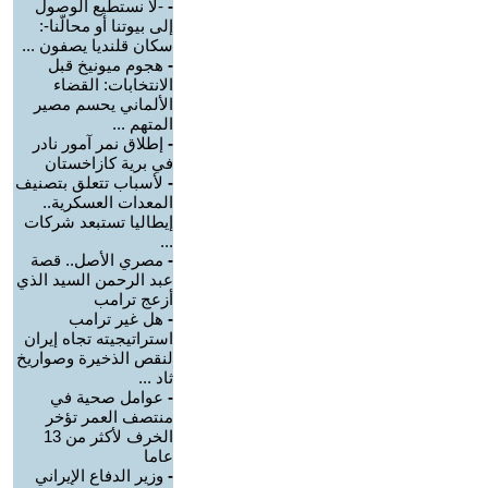
-
-لا نستطيع الوصول
إلى بيوتنا أو محالّنا-:
سكان قلنديا يصفون ...
-
هجوم ميونيخ قبل
الانتخابات: القضاء
الألماني يحسم مصير
المتهم ...
-
إطلاق نمر آمور نادر
في برية كازاخستان
-
لأسباب تتعلق بتصنيف
المعدات العسكرية..
إيطاليا تستبعد شركات
...
-
مصري الأصل.. قصة
عبد الرحمن السيد الذي
أزعج ترامب
-
هل غير ترامب
استراتيجيته تجاه إيران
لنقص الذخيرة وصواريخ
ثاد ...
-
عوامل صحية في
منتصف العمر تؤخر
الخرف لأكثر من 13
عاما
-
وزير الدفاع الإيراني