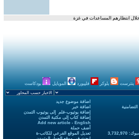
بنترست
بلوكر
فليبورد
الموبايل
بودكاست
اضافة موضوع جديد
التضامنية
اضافة خبر
إضافة يوتيوب-فلم إلى يوتيوب التمدن
إضافة كتاب إلى مكتبة التمدن
Add new article - English
أضف حملة
3,732,97
تعديل الموقع الفرعي للكاتب-ة
ابحث في موقع الحوار المتمدن