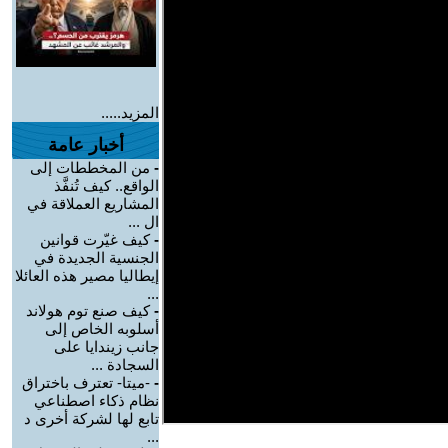
المزيد.....
أخبار عامة
-
من المخططات إلى
الواقع.. كيف تُنفَّذ
المشاريع العملاقة في
ال ...
-
كيف غيّرت قوانين
الجنسية الجديدة في
إيطاليا مصير هذه العائلا
...
-
كيف صنع توم هولاند
أسلوبه الخاص إلى
جانب زيندايا على
السجادة ...
-
-ميتا- تعترف باختراق
نظام ذكاء اصطناعي
تابع لها لشركة أخرى د
...