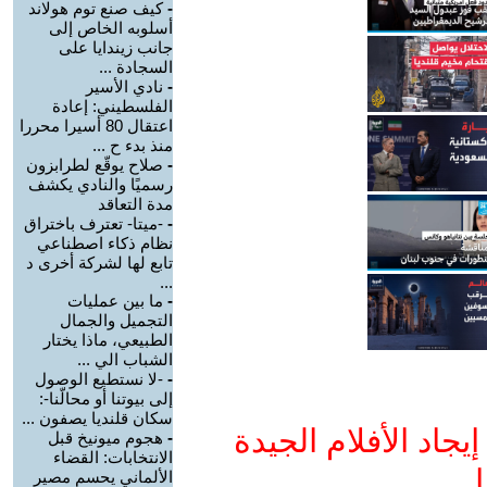
-
كيف صنع توم هولاند
أسلوبه الخاص إلى
جانب زيندايا على
السجادة ...
-
نادي الأسير
الفلسطيني: إعادة
اعتقال 80 أسيرا محررا
منذ بدء ح ...
-
صلاح يوقّع لطرابزون
رسميًا والنادي يكشف
مدة التعاقد
-
-ميتا- تعترف باختراق
نظام ذكاء اصطناعي
تابع لها لشركة أخرى د
...
-
ما بين عمليات
التجميل والجمال
الطبيعي، ماذا يختار
الشباب الي ...
-
-لا نستطيع الوصول
إلى بيوتنا أو محالّنا-:
سكان قلنديا يصفون ...
جاد الأفلام الجيدة
-
هجوم ميونيخ قبل
الانتخابات: القضاء
ا
الألماني يحسم مصير