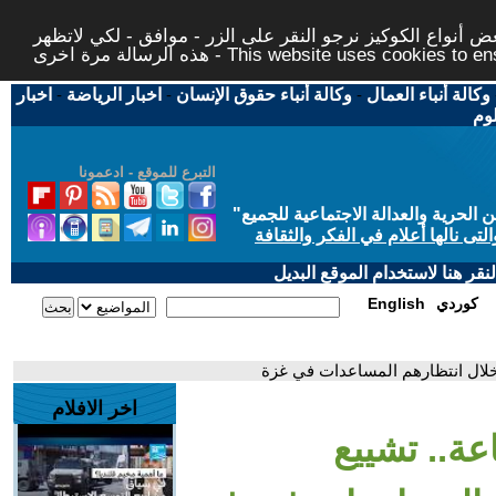
 أنواع الكوكيز نرجو النقر على الزر - موافق - لكي لاتظهر
This website uses cookies to ensure you ge
وكالة أنباء العمال
-
وكالة أنباء حقوق الإنسان
-
اخبار الرياضة
-
اخبار
لوم
التبرع للموقع - ادعمونا
حرية والعدالة الاجتماعية للجميع
"
تى نالها أعلام في الفكر والثقافة
قر هنا لاستخدام الموقع البديل
كوردي
English
اخر الافلام
يلاً في 24 ساعة.. تشييع