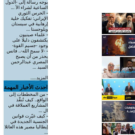
يوجه رسالة إلى -الدول
الساعية لشراء الأ ...
-
الحرس الثوري
الإيراني: تفكيك خلية
إرهابية في سيستان
وبلوجستا ...
-
علماء صينيون
يكتشفون دليلا على
وجود -جسيم القوة-
-
-لا سمح الله-.. فانس
يحذر من أن يصبح
المصري عبدالرحمن
السيد ...
المزيد.....
احدث الأخبار المهمة
-
من المخططات إلى
الواقع.. كيف تُنفَّذ
المشاريع العملاقة في
ال ...
-
كيف غيّرت قوانين
الجنسية الجديدة في
إيطاليا مصير هذه العائلا
...