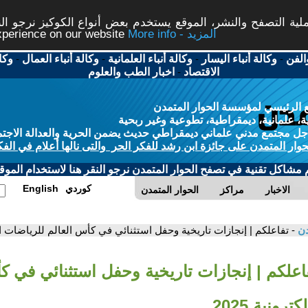
ة التصفح والنشر، الموقع يستخدم بعض أنواع الكوكيز نرجو النق
More info - المزيد
experience on our website
الفن
-
وكالة أنباء اليسار
-
وكالة أنباء العلمانية
-
وكالة أنباء العمال
-
وكا
الاقتصاد
-
اخبار الطب والعلوم
 الرئيسي لمؤسسة الحوار المتمدن
، علمانية، ديمقراطية، تطوعية وغير ربحية
ل مجتمع مدني علماني ديمقراطي حديث يضمن الحرية والعدالة الاجتم
حوار المتمدن على جائزة ابن رشد للفكر الحر والتى نالها أعلام في الفك
م مشاكل تقنية في تصفح الحوار المتمدن نرجو النقر هنا لاستخدام الموقع
كوردي
English
الاخبار
مراكز
الحوار المتمدن
دن
- تفاعلكم | إنجازات تاريخية وحفل استثنائي في كأس العالم للرياضات الإلكت
فاعلكم | إنجازات تاريخية وحفل استثنائي في ك
رونية 2025