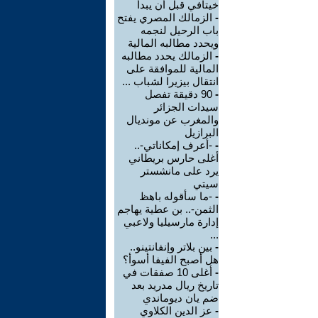
خيتافي قبل أن يبدأ
-
الزمالك المصري يفتح
باب الرحيل لنجمه
ويحدد مطالبه المالية
-
الزمالك يحدد مطالبه
المالية للموافقة على
انتقال بيزيرا لشباب ...
-
90 دقيقة تفصل
سيدات الجزائر
والمغرب عن مونديال
البرازيل
-
-أعرف إمكاناتي-..
أغلى حارس بريطاني
يرد على مانشستر
سيتي
-
-ما سأقوله باهظ
الثمن-.. بن عطية يهاجم
إدارة مارسيليا ولاعبي
...
-
بين بلاتر وإنفانتينو..
هل أصبح الفيفا أسوأ؟
-
أغلى 10 صفقات في
تاريخ ريال مدريد بعد
ضم يان ديوماندي
-
عز الدين الكلاوي