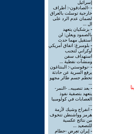
إسرائيل
-
-الصادقون-: أطراف
خارجية توسلت بالعراق
لضمان عدم الرد على
ال ...
-
بزشكيان يتعهد
بالصمود ويعلن: لن
أستقيل مهما حدث
-
بلومبرغ: اتفاق أمريكي
أوكراني لتجنب
استهداف سفن
ومنشآت نفطية ...
-
-نوفوستي-: البنتاغون
يرفع السرية عن حادثة
تحطم جسم طائر مجهو
...
ا
-
بعد تنصيبه.. -النمر-
يتعهد بتصفية نفوذ
العصابات في كولومبيا
...
-
انفراج وشيك لأزمة
هرمز وواشنطن تتخوف
من نتائج عكسية
للتصعيد ...
-
إيران تعرض -حطام