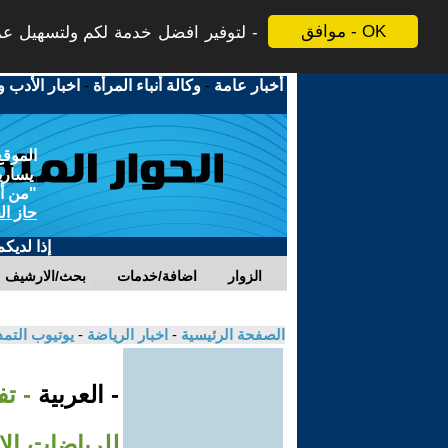
موافق - OK
لتوفير افضل خدمة لكم ولتسهيل عملي
أخبار عامة
-
وكالة أنباء المرأة
-
اخبار الأدب و
الموقع
يسارية
"من أج
حاز ال
إذا لديك
الزوار
اضافة/خدمات
بحث/الارشيف
الصفحة الرئيسية
-
اخبار الرياضة
-
يوتيوب التم
- العربية
- ت
للرياضات الإلكت