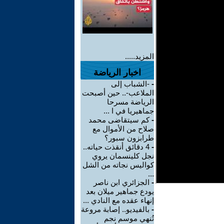
المزيد.....
اخبار الرياضة
-
-الشباب إلى
الملاعب-.. حين أصبحت
الرياضة مسرحا
جماهيريا في ا ...
-
كم سيتقاضى محمد
صلاح من الأموال مع
طرابزون سبور؟
-
4 دقائق أنقذت حياته..
نجل كلينسمان يروي
كواليس نجاته من الشل
...
-
الجزائري ابن ناصر
يودع جماهير ميلان بعد
إنهاء عقده مع النادي ...
-
بالفيديو.. إصابة مروعة
تُنهي موسم نجم