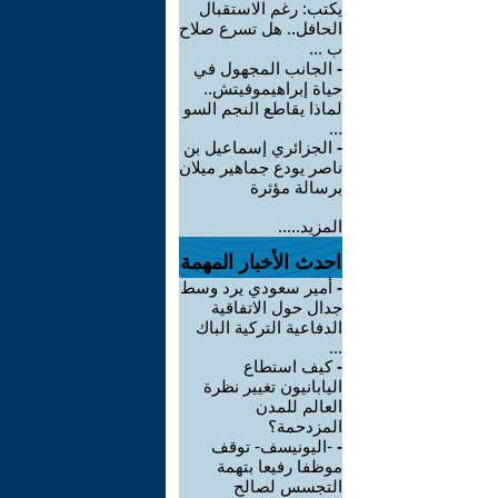
يكتب: رغم الاستقبال
الحافل.. هل تسرع صلاح
ب ...
-
الجانب المجهول في
حياة إبراهيموفيتش..
لماذا يقاطع النجم السو
...
-
الجزائري إسماعيل بن
ناصر يودع جماهير ميلان
برسالة مؤثرة
المزيد.....
احدث الأخبار المهمة
-
أمير سعودي يرد وسط
جدال حول الاتفاقية
الدفاعية التركية الباك
...
-
كيف استطاع
اليابانيون تغيير نظرة
العالم للمدن
المزدحمة؟
-
-اليونيسف- توقف
موظفا رفيعا بتهمة
التجسس لصالح