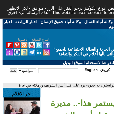
 أنواع الكوكيز نرجو النقر على الزر - موافق - لكي لاتظهر
This website uses cookies to ensure you ge
وكالة أنباء العمال
-
وكالة أنباء حقوق الإنسان
-
اخبار الرياضة
-
اخبار
لوم
التبرع للموقع - ادعمونا
حرية والعدالة الاجتماعية للجميع
"
تى نالها أعلام في الفكر والثقافة
قر هنا لاستخدام الموقع البديل
كوردي
English
مراسلون بلا حدود- ترد على قتل أنس الشريف وزملائه في غزة
اخر الافلام
ستمر هذا-.. مديرة