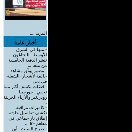
المزيد.....
أخبار عامة
-
منها في الشرق
الأوسط.. البنتاغون
تنشر الدفعة الخامسة
من ملفا ...
-
مصور يوثّق مشاهد
حالمة لأشجار -الشعلة-
في دبي
-
قصّات تكشف أكثر مما
تخفي.. جورجينا
رودريغيز والأزياء الجريئة
...
-
كاميرات مراقبة
تكشف تفاصيل حادثة
إطلاق نار جماعي في
مطعم -In ...
-
صباح السبت.. أين