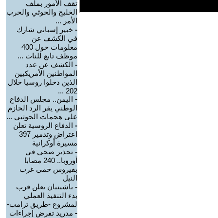
تقف الأمور بملف
الخليج والحوثي والحرب
الأمر ...
-
خبير إسباني شارك
في الكشف عن
معلومات حول 400
موظف تابع للنات ...
-
الكشف عن عدد
المواطنين الأمريكيين
الذين دخلوا روسيا خلال
202 ...
-
اليمن.. مجلس الدفاع
الوطني يقر الرد الحازم
على هجمات الحوثيي ...
-
الدفاع الروسية تعلن
اعتراض وتدمير 397
مسيرة أوكرانية
-
تحذير صحي في
أوروبا.. 240 مصابا
بفيروس حمى غرب
النيل
-
باشينيان يعلن قرب
بدء التنفيذ العملي
لمشروع -طريق ترامب-
-
مدريد تفرض إجراءات