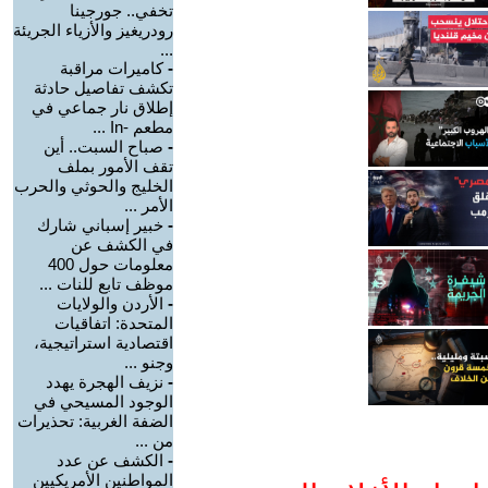
تخفي.. جورجينا
رودريغيز والأزياء الجريئة
...
-
كاميرات مراقبة
تكشف تفاصيل حادثة
إطلاق نار جماعي في
مطعم -In ...
-
صباح السبت.. أين
تقف الأمور بملف
الخليج والحوثي والحرب
الأمر ...
-
خبير إسباني شارك
في الكشف عن
معلومات حول 400
موظف تابع للنات ...
-
الأردن والولايات
المتحدة: اتفاقيات
اقتصادية استراتيجية،
وجنو ...
-
نزيف الهجرة يهدد
الوجود المسيحي في
الضفة الغربية: تحذيرات
من ...
-
الكشف عن عدد
المواطنين الأمريكيين