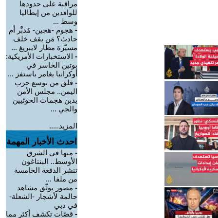
مراقبة على حدودها
للوافدين من إيطاليا
وسط ...
-
هجوم -هجين- مُدبَّر أم
حادث؟ مَن يقف خلف
مسيّرة مطار لايبزيغ ...
-
الاستخبارات الأمريكية:
بوتين الخاسر في
أوكرانيا يغامر باستفز ...
-
قلق من توسع حرب
اليمن.. مجلس الأمن
يدين هجمات الحوثيين
والجي ...
المزيد.....
احدث الأخبار المهمة
-
منها في الشرق
الأوسط.. البنتاغون
تنشر الدفعة الخامسة
من ملفا ...
-
مصور يوثّق مشاهد
حالمة لأشجار -الشعلة-
في دبي
-
قصّات تكشف أكثر مما