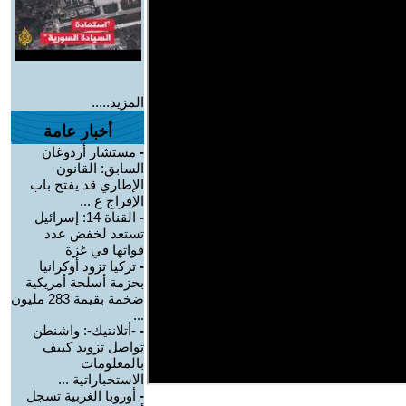
المزيد.....
أخبار عامة
-
مستشار أردوغان
السابق: القانون
الإطاري قد يفتح باب
الإفراج ع ...
-
القناة 14: إسرائيل
تستعد لخفض عدد
قواتها في غزة
-
تركيا تزود أوكرانيا
بحزمة أسلحة أمريكية
ضخمة بقيمة 283 مليون
...
-
-أتلانتيك-: واشنطن
تواصل تزويد كييف
بالمعلومات
الاستخباراتية ...
-
أوروبا الغربية تسجل