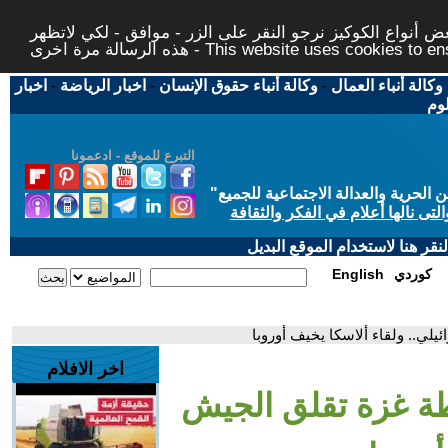
 أنواع الكوكيز نرجو النقر على الزر - موافق - لكي لاتظهر
This website uses cookies to ensure you ge
وكالة أنباء العمال
-
وكالة أنباء حقوق الإنسان
-
اخبار الرياضة
-
اخبار
لوم
التبرع للموقع - ادعمونا
حرية والعدالة الاجتماعية للجميع
"
تى نالها أعلام في الفكر والثقافة
قر هنا لاستخدام الموقع البديل
كوردي
English
يلي.. ولقاء ألاسكا يخيف أوروبا
اخر الافلام
طة غزة تقلق الجيش