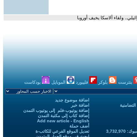
يلي.. ولقاء ألاسكا يخيف أوروبا
بنترست
بلوكر
فليبورد
الموبايل
بودكاست
اضافة موضوع جديد
التضامنية
اضافة خبر
إضافة يوتيوب-فلم إلى يوتيوب التمدن
إضافة كتاب إلى مكتبة التمدن
Add new article - English
أضف حملة
3,732,97
تعديل الموقع الفرعي للكاتب-ة
ابحث في موقع الحوار المتمدن