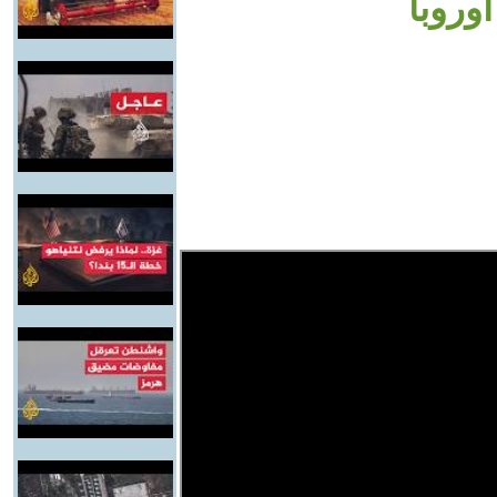
وروبا