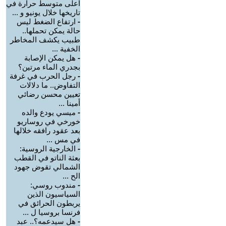
أعلى متوسط حرارة في
تاريخها خلال يونيو و ...
-
ارتفاع الضغط ليس
حالة يمكن تحملها..
طبيب يكشف المخاطر
الخفية ...
-
هل يمكن الإصابة
بجدري الماء مرتين؟
-
رجل الحرب في غرفة
التفاوض.. ما دلالات
تعيين محسن رضائي
أمينا ...
-
ميسي يودع والده
خورخي في روساريو
بعد عقود رافقه خلالها
في مس ...
-
الخارجية الروسية:
بعثة الناتو في القطب
الشمالي تقوض جهود
الح ...
-
مندوب روسي:
السياسيون الذين
يربطون الحرائق في
فرنسا بروسيا ل ...
-
هل سيدعمه؟.. عبد