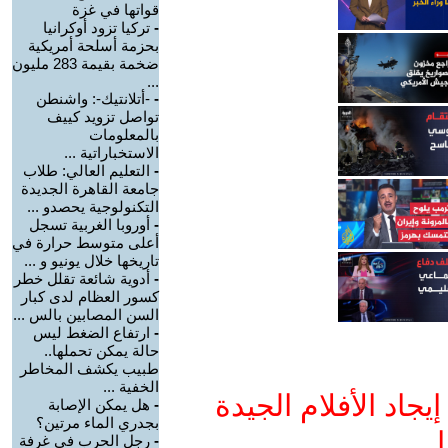
قواتها في غزة
-
تركيا تزود أوكرانيا
بحزمة أسلحة أمريكية
ضخمة بقيمة 283 مليون
...
-
-أتلانتيك-: واشنطن
تواصل تزويد كييف
بالمعلومات
الاستخباراتية ...
-
التعليم العالي: طلاب
جامعة القاهرة الجديدة
التكنولوجية يحصدو ...
-
أوروبا الغربية تسجل
أعلى متوسط حرارة في
تاريخها خلال يونيو و ...
-
أدوية شائعة تقلل خطر
كسور العظام لدى كبار
السن المصابين بالس ...
-
ارتفاع الضغط ليس
حالة يمكن تحملها..
طبيب يكشف المخاطر
الخفية ...
جاد الأفلام الجيدة
-
هل يمكن الإصابة
بجدري الماء مرتين؟
ا
-
رجل الحرب في غرفة