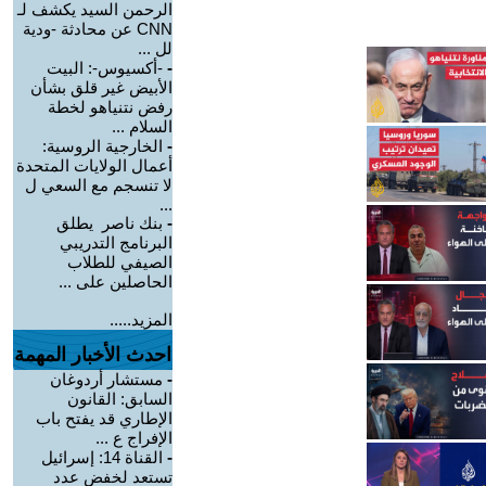
الرحمن السيد يكشف لـ
CNN عن محادثة -ودية
لل ...
-
-أكسيوس-: البيت
الأبيض غير قلق بشأن
رفض نتنياهو لخطة
السلام ...
-
الخارجية الروسية:
أعمال الولايات المتحدة
لا تنسجم مع السعي ل
...
-
بنك ناصر يطلق
البرنامج التدريبي
الصيفي للطلاب
الحاصلين على ...
المزيد.....
احدث الأخبار المهمة
-
مستشار أردوغان
السابق: القانون
الإطاري قد يفتح باب
الإفراج ع ...
-
القناة 14: إسرائيل
تستعد لخفض عدد