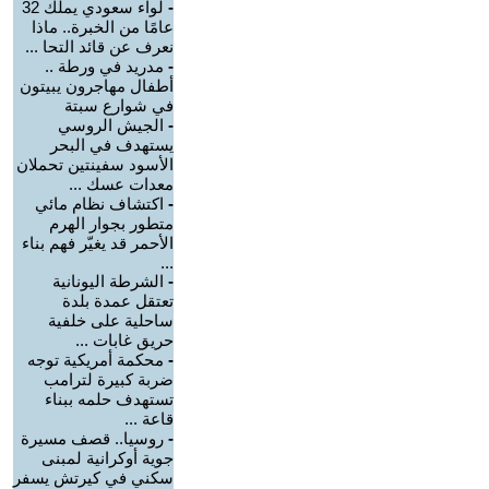
-
لواء سعودي يملك 32
عامًا من الخبرة.. ماذا
نعرف عن قائد التحا ...
-
مدريد في ورطة ..
أطفال مهاجرون يبيتون
في شوارع سبتة
-
الجيش الروسي
يستهدف في البحر
الأسود سفينتين تحملان
معدات عسك ...
-
اكتشاف نظام مائي
متطور بجوار الهرم
الأحمر قد يغيّر فهم بناء
...
-
الشرطة اليونانية
تعتقل عمدة بلدة
ساحلية على خلفية
حريق غابات ...
-
محكمة أمريكية توجه
ضربة كبيرة لترامب
تستهدف حلمه ببناء
قاعة ...
-
روسيا.. قصف مسيرة
جوية أوكرانية لمبنى
سكني في كيرتش يسفر