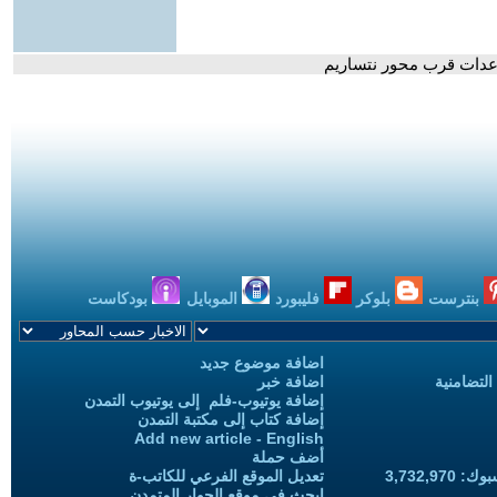
عدات قرب محور نتساريم
بنترست
بلوكر
فليبورد
الموبايل
بودكاست
اضافة موضوع جديد
التضامنية
اضافة خبر
إضافة يوتيوب-فلم إلى يوتيوب التمدن
إضافة كتاب إلى مكتبة التمدن
Add new article - English
أضف حملة
3,732,97
تعديل الموقع الفرعي للكاتب-ة
ابحث في موقع الحوار المتمدن