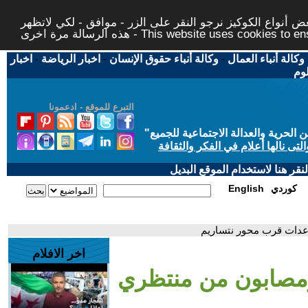
 أنواع الكوكيز نرجو النقر على الزر - موافق - لكي لاتظهر
This website uses cookies to ensure you ge
وكالة أنباء العمال
-
وكالة أنباء حقوق الإنسان
-
اخبار الرياضة
-
اخبار
لوم
التبرع للموقع - ادعمونا
حرية والعدالة الاجتماعية للجميع
"
تى نالها أعلام في الفكر والثقافة
قر هنا لاستخدام الموقع البديل
كوردي
English
عدات قرب محور نتساريم
اخر الافلام
ومصابون من منتظري