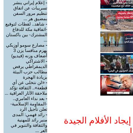
-
إعلام إيراني ينشر
تسريبات عن اتفاق
تنظيم مرور السفن
بمضيق هر ...
-
شاهد.. لقطات لتوقيع
-اتفاقية مكة للدفاع
المشترك- بين باكستان
...
-
مصارع سومو أوزبكي
يهزم منافسا يزن 3
أضعاف وزنه (فيديو)
-
الاشتراكي
الديمقراطي يرفض
مطالب حزب البيئة
بزيادة الهجرة
-
«لن نتخلى عن أي
قطعة».. الثقافة تؤكد
ملاحقة الآثار العراقية ...
-
بعد نداء العامري..
-المقاومة الإسلامية-
تعلن تأجيل الرد
-
رائد فهمي: المدى
جاد الأفلام الجيدة
منبر رائد للمهنية
والثقافة والتنوير في
ا
العر ...