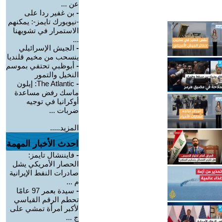
عن ...
-
بن غفير ردا على
-نيويورك تايمز-: يمكنهم
الاستمرار في تشويهنا
...
-
الجيش الإسرائيلي
ينسحب من مخيم قلنديا
-
أبوظبي تحتفي بموسم
النخيل والتمور
-
The Atlantic: إيلون
ماسك رفض مساعدة
أوكرانيا في توجيه
ضربات ...
المزيد.....
احدث الأخبار المهمة
-
فايننشال تايمز:
الحصار الأمريكي يشل
صادرات النفط الإيرانية
م ...
-
سيدة بعمر 97 عامًا
تحطم الرقم القياسي
لأكبر امرأة تمشي على
ج ...