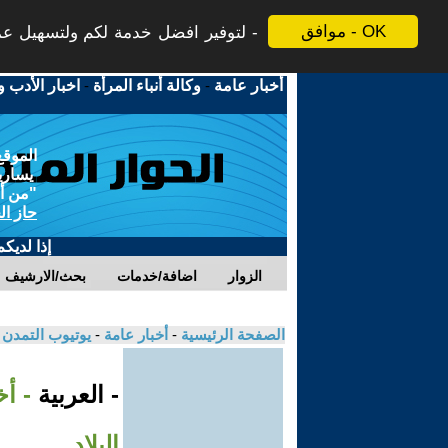
موافق - OK
لتوفير افضل خدمة لكم ولتسهيل عملي
أخبار عامة
-
وكالة أنباء المرأة
-
اخبار الأدب و
الموقع
يسارية
"من أج
حاز ال
إذا لديك
الزوار
اضافة/خدمات
بحث/الارشيف
الصفحة الرئيسية
-
أخبار عامة
-
يوتيوب التمدن
- العربية
- أ
البلاد