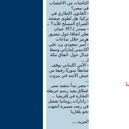
الناجيات من الاغتصاب
في مصر؟
-
القانون الإطاري في
تركيا: هل تُطوى صفحة
الصراع المسلح للأبد؟ ...
-
مصدر لـRT: عمان
تعلن اتفاقا حول مضيق
هرمز خلال ساعات
-
أمير سعودي يرد على
أكاديمي إماراتي وسط
جدال حول -اتفاق مكة
ل ...
-
الأمن اللبناني يوقف
ضابطا سوريّا رفيعا من
جيش الأسد في بيروت
...
ا
-
مصر تبدأ بتنفيذ ممر
عملاق يعيد رسم خريطة
التجارة في إفريقيا ...
-
رادارات رومانيا تفشل
في رصد مسيرة اتجهت
نحو بلغاريا
المزيد.....