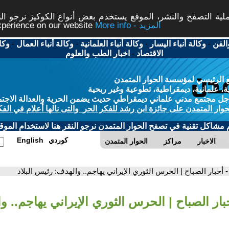
ة التصفح والنشر، الموقع يستخدم بعض أنواع الكوكيز نرجو النق
More info - المزيد
experience on our website
الفن
-
وكالة أنباء اليسار
-
وكالة أنباء العلمانية
-
وكالة أنباء العمال
-
وكا
الاقتصاد
-
اخبار الطب والعلوم
 الرئيسي لمؤسسة الحوار المتمدن
، علمانية، ديمقراطية، تطوعية وغير ربحية
ل مجتمع مدني علماني ديمقراطي حديث يضمن الحرية والعدالة الاجتم
حوار المتمدن على جائزة ابن رشد للفكر الحر والتى نالها أعلام في الفك
م مشاكل تقنية في تصفح الحوار المتمدن نرجو النقر هنا لاستخدام الموقع
كوردي
English
الاخبار
مراكز
الحوار المتمدن
- أخبار الصباح | الحرس الثوري الإيراني يهاجم.. والهدف: رئيس البلاد
خبار الصباح | الحرس الثوري الإيراني يهاجم.. 