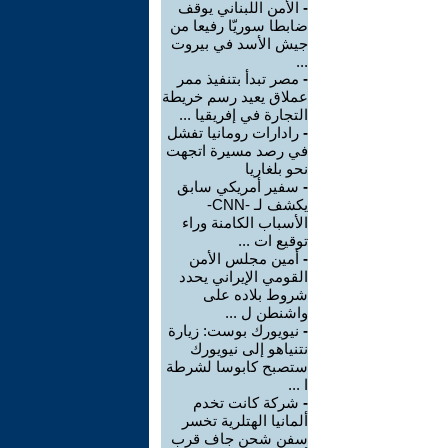
-
الأمن اللبناني يوقف
ضابطا سوريّا رفيعا من
جيش الأسد في بيروت
...
-
مصر تبدأ بتنفيذ ممر
عملاق يعيد رسم خريطة
التجارة في إفريقيا ...
-
رادارات رومانيا تفشل
في رصد مسيرة اتجهت
نحو بلغاريا
-
سفير أمريكي سابق
يكشف لـ -CNN-
الأسباب الكامنة وراء
توقيع ات ...
-
أمين مجلس الأمن
القومي الإيراني يحدد
شروط بلاده على
واشنطن ل ...
-
نيويورك بوست: زيارة
نتنياهو إلى نيويورك
ستصبح كابوسا لشرطة
ا ...
-
شركة كانت تخدم
ألمانيا الهتلرية تخسر
سفن شحن جاف قرب