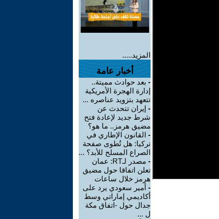
المزيد.....
أخبار عامة
-
بعد حوادث مميتة..
إدارة الهجرة الأمريكية
تتعهد بتزويد عناصره ...
-
إيران تتحدث عن
شرط جديد لإعادة فتح
مضيق هرمز.. ما هو؟
-
القانون الإطاري في
تركيا: هل تُطوى صفحة
الصراع المسلح للأبد؟ ...
-
مصدر لـRT: عمان
تعلن اتفاقا حول مضيق
هرمز خلال ساعات
-
أمير سعودي يرد على
أكاديمي إماراتي وسط
جدال حول -اتفاق مكة
ل ...