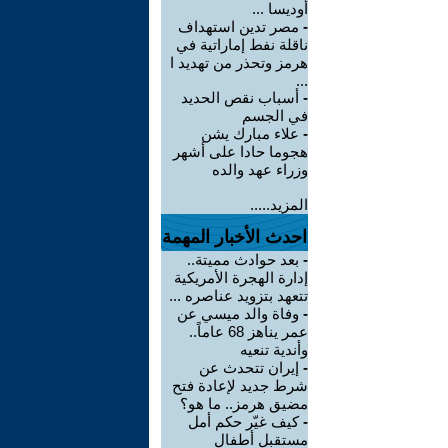
أوديسا ...
-
مصر تدين استهداف
ناقلة نفط إماراتية في
هرمز وتحذر من تهديد ا
...
-
أسباب نقص الحديد
في الجسم
-
علاء مبارك يشن
هجوما حادا على أشهر
وزراء عهد والده
المزيد.....
احدث الأخبار المهمة
-
بعد حوادث مميتة..
إدارة الهجرة الأمريكية
تتعهد بتزويد عناصره ...
-
وفاة والد ميسي عن
عمر يناهز 68 عاماً..
وأندية تنعيه
-
إيران تتحدث عن
شرط جديد لإعادة فتح
مضيق هرمز.. ما هو؟
-
كيف غيّر حكم أمل
مستقبل أطفال