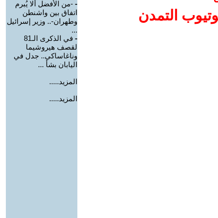
-
-من الأفضل ألا يُبرم
وتيوب التمدن
اتفاق بين واشنطن
وطهران-.. وزير إسرائيل
...
-
في الذكرى الـ81
لقصف هيروشيما
وناغاساكي.. جدل في
اليابان بشأ ...
المزيد.....
المزيد.....