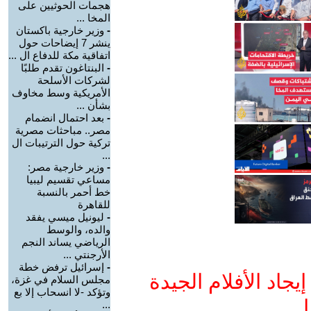
هجمات الحوثيين على
المخا ...
-
وزير خارجية باكستان
ينشر 7 إيضاحات حول
اتفاقية مكة للدفاع ال ...
-
البنتاغون تقدم طلبًا
لشركات الأسلحة
الأمريكية وسط مخاوف
بشأن ...
-
بعد احتمال انضمام
مصر.. مباحثات مصرية
تركية حول الترتيبات ال
...
-
وزير خارجية مصر:
مساعي تقسيم ليبيا
خط أحمر بالنسبة
للقاهرة
-
ليونيل ميسي يفقد
والده، والوسط
الرياضي يساند النجم
الأرجنتي ...
-
إسرائيل ترفض خطة
جاد الأفلام الجيدة
مجلس السلام في غزة،
وتؤكد -لا انسحاب إلا بع
ا
...