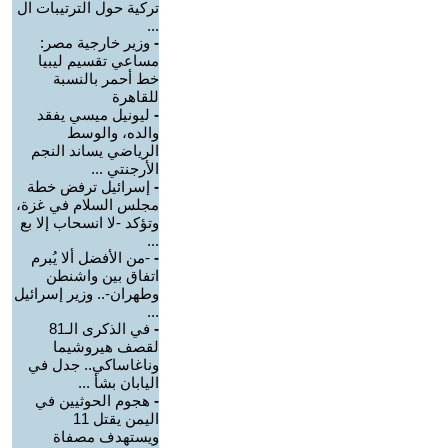
تركية حول الترتيبات ال
...
-
وزير خارجية مصر:
مساعي تقسيم ليبيا
خط أحمر بالنسبة
للقاهرة
-
ليونيل ميسي يفقد
والده، والوسط
الرياضي يساند النجم
الأرجنتي ...
-
إسرائيل ترفض خطة
مجلس السلام في غزة،
وتؤكد -لا انسحاب إلا بع
...
-
-من الأفضل ألا يُبرم
اتفاق بين واشنطن
وطهران-.. وزير إسرائيل
...
-
في الذكرى الـ81
لقصف هيروشيما
وناغاساكي.. جدل في
اليابان بشأ ...
-
هجوم الحوثيين في
اليمن يقتل 11
ويستهدف مصفاة