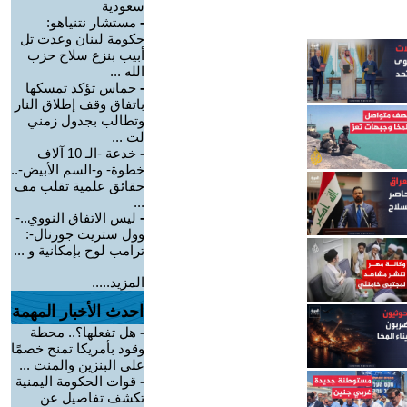
سعودية
-
مستشار نتنياهو:
حكومة لبنان وعدت تل
أبيب بنزع سلاح حزب
الله ...
-
حماس تؤكد تمسكها
باتفاق وقف إطلاق النار
وتطالب بجدول زمني
لت ...
-
خدعة -الـ 10 آلاف
خطوة- و-السم الأبيض-..
حقائق علمية تقلب مف
...
-
ليس الاتفاق النووي..-
وول ستريت جورنال-:
ترامب لوح بإمكانية و ...
المزيد.....
احدث الأخبار المهمة
-
هل تفعلها؟.. محطة
وقود بأمريكا تمنح خصمًا
على البنزين والمنت ...
-
قوات الحكومة اليمنية
تكشف تفاصيل عن