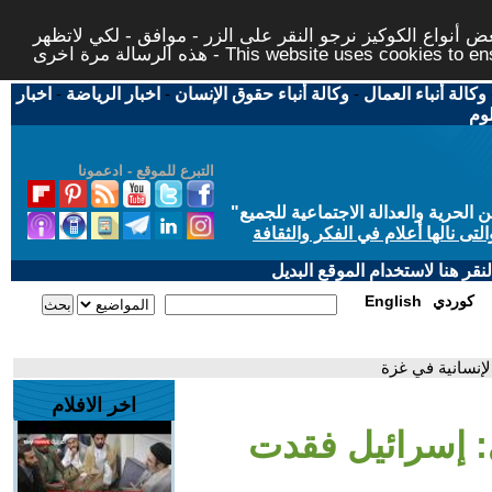
 أنواع الكوكيز نرجو النقر على الزر - موافق - لكي لاتظهر
This website uses cookies to ensure you ge
وكالة أنباء العمال
-
وكالة أنباء حقوق الإنسان
-
اخبار الرياضة
-
اخبار
لوم
التبرع للموقع - ادعمونا
حرية والعدالة الاجتماعية للجميع
"
تى نالها أعلام في الفكر والثقافة
قر هنا لاستخدام الموقع البديل
كوردي
English
لإنسانية في غزة
اخر الافلام
ي: إسرائيل فقدت