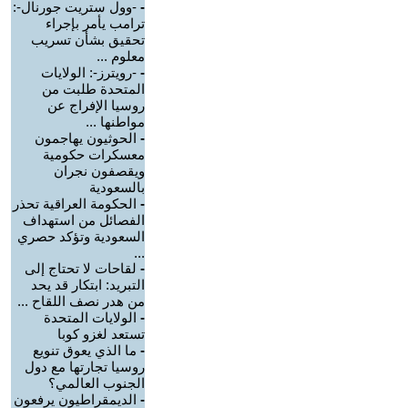
-
-وول ستريت جورنال-:
ترامب يأمر بإجراء
تحقيق بشأن تسريب
معلوم ...
-
-رويترز-: الولايات
المتحدة طلبت من
روسيا الإفراج عن
مواطنها ...
-
الحوثيون يهاجمون
معسكرات حكومية
ويقصفون نجران
بالسعودية
-
الحكومة العراقية تحذر
الفصائل من استهداف
السعودية وتؤكد حصري
...
-
لقاحات لا تحتاج إلى
التبريد: ابتكار قد يحد
من هدر نصف اللقاح ...
-
الولايات المتحدة
تستعد لغزو كوبا
-
ما الذي يعوق تنويع
روسيا تجارتها مع دول
الجنوب العالمي؟
-
الديمقراطيون يرفعون