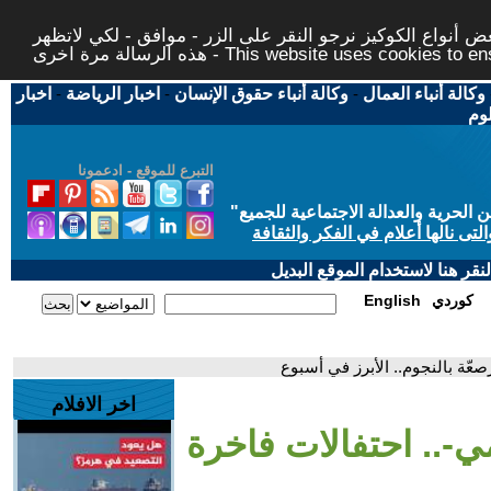
 أنواع الكوكيز نرجو النقر على الزر - موافق - لكي لاتظهر
This website uses cookies to ensure you ge
وكالة أنباء العمال
-
وكالة أنباء حقوق الإنسان
-
اخبار الرياضة
-
اخبار
لوم
التبرع للموقع - ادعمونا
حرية والعدالة الاجتماعية للجميع
"
تى نالها أعلام في الفكر والثقافة
قر هنا لاستخدام الموقع البديل
كوردي
English
عّة بالنجوم.. الأبرز في أسبوع
اخر الافلام
-.. احتفالات فاخرة