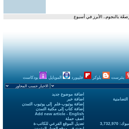
عّة بالنجوم.. الأبرز في أسبوع
بنترست
بلوكر
فليبورد
الموبايل
بودكاست
اضافة موضوع جديد
التضامنية
اضافة خبر
إضافة يوتيوب-فلم إلى يوتيوب التمدن
إضافة كتاب إلى مكتبة التمدن
Add new article - English
أضف حملة
3,732,97
تعديل الموقع الفرعي للكاتب-ة
ابحث في موقع الحوار المتمدن