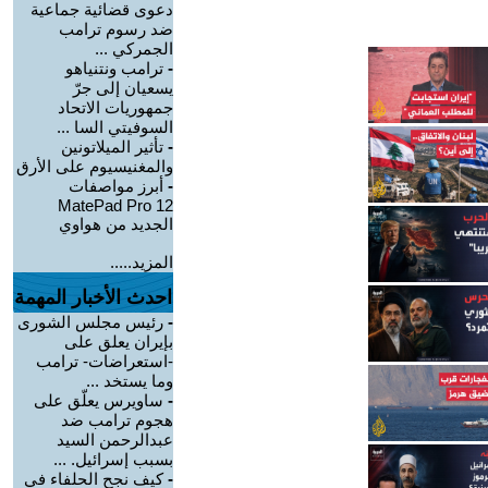
دعوى قضائية جماعية
ضد رسوم ترامب
الجمركي ...
-
ترامب ونتنياهو
يسعيان إلى جرّ
جمهوريات الاتحاد
السوفيتي السا ...
-
تأثير الميلاتونين
والمغنيسيوم على الأرق
-
أبرز مواصفات
MatePad Pro 12
الجديد من هواوي
المزيد.....
احدث الأخبار المهمة
-
رئيس مجلس الشورى
بإيران يعلق على
-استعراضات- ترامب
وما يستخد ...
-
ساويرس يعلّق على
هجوم ترامب ضد
عبدالرحمن السيد
بسبب إسرائيل. ...
-
كيف نجح الحلفاء في