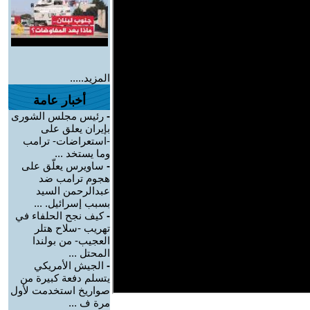
المزيد.....
أخبار عامة
-
رئيس مجلس الشورى
بإيران يعلق على
-استعراضات- ترامب
وما يستخد ...
-
ساويرس يعلّق على
هجوم ترامب ضد
عبدالرحمن السيد
بسبب إسرائيل. ...
-
كيف نجح الحلفاء في
تهريب -سلاح هتلر
العجيب- من بولندا
المحتل ...
-
الجيش الأمريكي
يتسلم دفعة كبيرة من
صواريخ استخدمت لأول
مرة ف ...