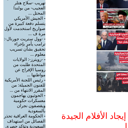
تهريب -سلاح هتلر
العجيب- من بولندا
المحتل ...
-
الجيش الأمريكي
يتسلم دفعة كبيرة من
صواريخ استخدمت لأول
مرة ف ...
-
-وول ستريت جورنال-:
ترامب يأمر بإجراء
تحقيق بشأن تسريب
معلوم ...
-
-رويترز-: الولايات
المتحدة طلبت من
روسيا الإفراج عن
مواطنها ...
-
رئيس اللجنة الأمريكية
للفنون الجميلة: من
المقرر الانتهاء من ...
-
الحوثيون يهاجمون
معسكرات حكومية
ويقصفون نجران
بالسعودية
جاد الأفلام الجيدة
-
الحكومة العراقية تحذر
الفصائل من استهداف
ا
السعودية وتؤكد حصري