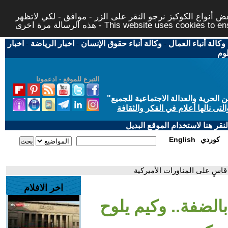
 أنواع الكوكيز نرجو النقر على الزر - موافق - لكي لاتظهر
This website uses cookies to ensure you ge
وكالة أنباء العمال
-
وكالة أنباء حقوق الإنسان
-
اخبار الرياضة
-
اخبار
لوم
التبرع للموقع - ادعمونا
حرية والعدالة الاجتماعية للجميع
"
تى نالها أعلام في الفكر والثقافة
قر هنا لاستخدام الموقع البديل
كوردي
English
قاسٍ على المناورات الأميركية
اخر الافلام
بالضفة.. وكيم يلوح