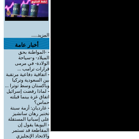
المزيد.....
أخبار عامة
-
-المواطنة بحق
الميلاد- و-سياحة
الولادة- في مرمى
قرارات ترامب ...
-
اتفاقية دفاعية مرتقبة
بين السعودية وتركيا
وباكستان وسط توترا ...
-
لماذا رفضت إسرائيل
اتفاق غزة بينما قبلته
حماس؟
-
غارديان: أزمة سبتة
تختبر رهان سانشيز
على إسبانيا المستقلة
-
اليويفا يقول إن
المقاطعة قد تستمر
والاتحاد الإنجليزي