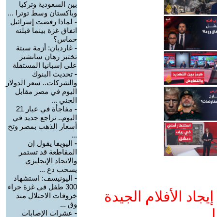
بين السعودية وتركيا
وباكستان وسط توترا ...
-
لماذا رفضت إسرائيل
اتفاق غزة بينما قبلته
حماس؟
-
غارديان: أزمة سبتة
تختبر رهان سانشيز
على إسبانيا المستقلة
-
تحديث البنوك
والشركات.. سعر الدولار
اليوم في مصر مقابل
الجني ...
-
مفاجأة في عيار 21
اليوم.. تراجع جديد في
أسعار الذهب بمصر وتح
...
-
اليويفا يقول إن
المقاطعة قد تستمر
والاتحاد الإنجليزي
يسحب دع ...
-
اليونيسف: استشهاد
300 طفل في غزة جراء
جاد الأفلام الجيدة
خروقات الاحتلال منذ
وق ...
ا
-
عشرات الإصابات