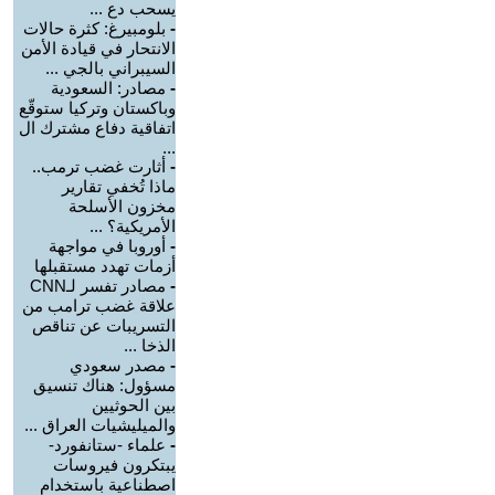
يسحب دع ...
-
بلومبيرغ: كثرة حالات
الانتحار في قيادة الأمن
السيبراني بالجي ...
-
مصادر: السعودية
وباكستان وتركيا ستوقّع
اتفاقية دفاع مشترك ال
...
-
أثارت غضب ترمب..
ماذا تُخفي تقارير
مخزون الأسلحة
الأمريكية؟ ...
-
أوروبا في مواجهة
أزمات تهدد مستقبلها
-
مصادر تفسر لـCNN
علاقة غضب ترامب من
التسريبات عن تناقص
الذخا ...
-
مصدر سعودي
مسؤول: هناك تنسيق
بين الحوثيين
والميليشيات العراق ...
-
علماء -ستانفورد-
يبتكرون فيروسات
اصطناعية باستخدام