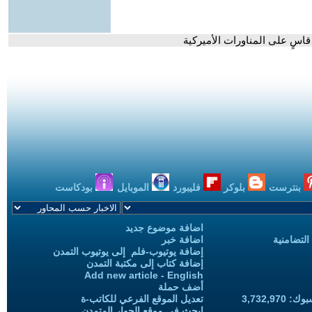
قاسٍ على المناورات الأميركية
بنترست
بلوكر
فليبورد
الموبايل
بودكاست
اضافة موضوع جديد
التضامنية
اضافة خبر
إضافة يوتيوب-فلم إلى يوتيوب التمدن
إضافة كتاب إلى مكتبة التمدن
Add new article - English
أضف حملة
3,732,97
تعديل الموقع الفرعي للكاتب-ة
ابحث في موقع الحوار المتمدن