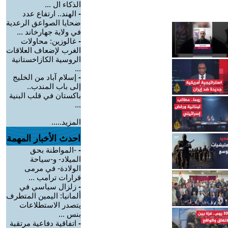
الذكاء ال ...
-
الهند.. ارتفاع عدد
ضحايا الصواعق الرعدية
في ولاية جهارخاند ...
-
غالوزين: محاولات
الغرب لإضعاف العلاقات
الروسية الكازاخستانية
...
-
إسلام آباد من الخليج
إلى باب المندب..
باكستان في قلب البنية
...
المزيد.....
احدث الأخبار المهمة
-
-المواطنة بحق
الميلاد- و-سياحة
الولادة- في مرمى
قرارات ترامب ...
-
زلزال سياسي في
ألمانيا: اليمين المتطرف
يتصدر الاستطلاعات
بنس ...
-
اتفاقية دفاعية مرتقبة