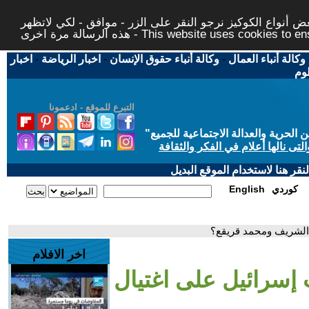
 أنواع الكوكيز نرجو النقر على الزر - موافق - لكي لاتظهر
This website uses cookies to ensure you ge
وكالة أنباء العمال
-
وكالة أنباء حقوق الإنسان
-
اخبار الرياضة
-
اخبار
لوم
التبرع للموقع - ادعمونا
حرية والعدالة الاجتماعية للجميع
"
تى نالها أعلام في الفكر والثقافة
قر هنا لاستخدام الموقع البديل
كوردي
English
الشريف ومحمد قريقع؟
اخر الافلام
إسرائيل على اغتيال