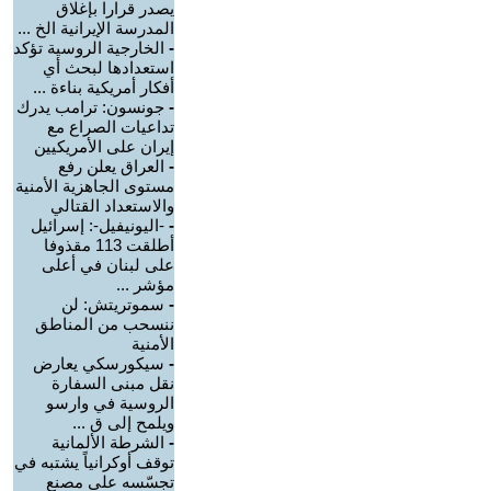
يصدر قرارا بإغلاق
المدرسة الإيرانية الخ ...
-
الخارجية الروسية تؤكد
استعدادها لبحث أي
أفكار أمريكية بناءة ...
-
جونسون: ترامب يدرك
تداعيات الصراع مع
إيران على الأمريكيين
-
العراق يعلن رفع
مستوى الجاهزية الأمنية
والاستعداد القتالي
-
-اليونيفيل-: إسرائيل
أطلقت 113 مقذوفا
على لبنان في أعلى
مؤشر ...
-
سموتريتش: لن
ننسحب من المناطق
الأمنية
-
سيكورسكي يعارض
نقل مبنى السفارة
الروسية في وارسو
ويلمح إلى ق ...
-
الشرطة الألمانية
توقف أوكرانياً يشتبه في
تجسّسه على مصنع