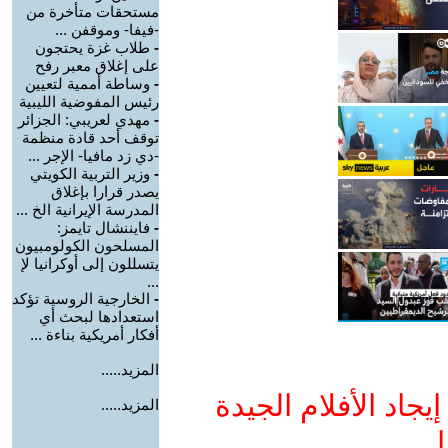
مستحقات متأخرة من
-فيفا- وموقفن ...
-
طلاب غزة يحتجون
على إغلاق معبر رفح
-
وساطة أممية لتعيين
رئيس المفوضية الليبية
-
مهدي لعريبي: الجزائر
توقف أحد قادة منظمة
-دي زد مافيا- الإجر ...
-
وزير التربية الكويتي
يصدر قرارا بإغلاق
المدرسة الإيرانية الخ ...
-
فايننشال تايمز:
المسلحون الكولومبيون
يتسللون إلى أوكرانيا لإ
...
-
الخارجية الروسية تؤكد
استعدادها لبحث أي
أفكار أمريكية بناءة ...
المزيد.....
جاد الأفلام الجيدة
المزيد.....
ا