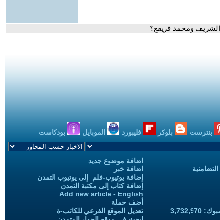
الشريف ومحمد قريقع؟
بنترست
بلوكر
فليبورد
الموبايل
بودكاست
اضافة موضوع جديد
التضامنية
اضافة خبر
إضافة يوتيوب-فلم إلى يوتيوب التمدن
إضافة كتاب إلى مكتبة التمدن
Add new article - English
أضف حملة
3,732,97
تعديل الموقع الفرعي للكاتب-ة
ابحث في موقع الحوار المتمدن