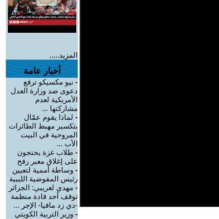
المزيد.....
أخبار عامة
-
نيو مكسيكو ترفع
دعوى ضد وزارة العدل
الأمريكية لعدم
مشاركتها ...
-
لماذا يقوم عمّال
بتكسير مهبط الطائرات
المروحية في البيت
الأب ...
-
طلاب غزة يحتجون
على إغلاق معبر رفح
-
وساطة أممية لتعيين
رئيس المفوضية الليبية
-
مهدي لعريبي: الجزائر
توقف أحد قادة منظمة
-دي زد مافيا- الإجر ...
-
وزير التربية الكويتي