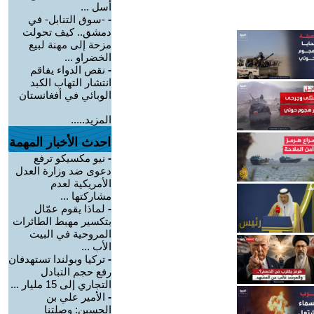
أسل ...
-
-سوق التنابل- في
دمشق.. كيف تحولت
مزحة إلى مهنة لبيع
الخضراو ...
-
نقص الدواء يفاقم
انتشار التهاب الكبد
الوبائي في أفغانستان
المزيد.....
احدث الأخبار المهمة
-
نيو مكسيكو ترفع
دعوى ضد وزارة العدل
الأمريكية لعدم
مشاركتها ...
-
لماذا يقوم عمّال
بتكسير مهبط الطائرات
المروحية في البيت
الأب ...
-
تركيا وبولندا تستهدفان
رفع حجم التبادل
التجاري إلى 15 مليار ...
-
الأمير علي بن
الحسين: وصلتنا