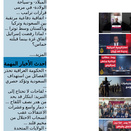
الميلاد- و-سياحة
الولادة- في مرمى
قرارات ترامب ...
-
اتفاقية دفاعية مرتقبة
بين السعودية وتركيا
وباكستان وسط توترا ...
-
لماذا رفضت إسرائيل
اتفاق غزة بينما قبلته
حماس؟
المزيد.....
احدث الأخبار المهمة
-
الحكومة العراقية تحذر
الفصائل من استهداف
السعودية وتؤكد حصري
...
-
لقاحات لا تحتاج إلى
التبريد: ابتكار قد يحد
من هدر نصف اللقاح ...
-
دمار واسع وعشرات
الاعتقالات عقب
انسحاب الاحتلال من
مخيم قلند ...
-
الولايات المتحدة