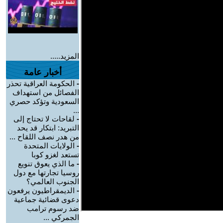
المزيد.....
أخبار عامة
-
الحكومة العراقية تحذر
الفصائل من استهداف
السعودية وتؤكد حصري
...
-
لقاحات لا تحتاج إلى
التبريد: ابتكار قد يحد
من هدر نصف اللقاح ...
-
الولايات المتحدة
تستعد لغزو كوبا
-
ما الذي يعوق تنويع
روسيا تجارتها مع دول
الجنوب العالمي؟
-
الديمقراطيون يرفعون
دعوى قضائية جماعية
ضد رسوم ترامب
الجمركي ...