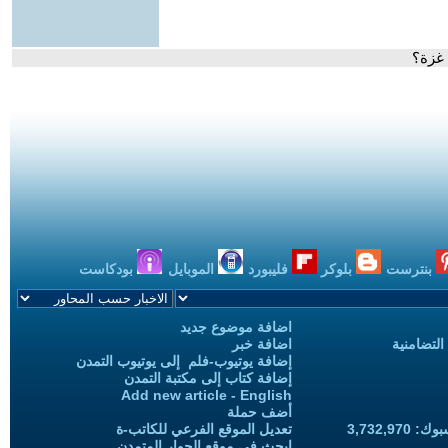
 غزة؟
بنترست
بلوكر
فليبورد
الموبايل
بودكاست
اضافة موضوع جديد
التضامنية
اضافة خبر
إضافة يوتيوب-فلم إلى يوتيوب التمدن
إضافة كتاب إلى مكتبة التمدن
Add new article - English
أضف حملة
3,732,97
تعديل الموقع الفرعي للكاتب-ة
ابحث في موقع الحوار المتمدن