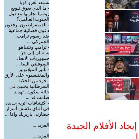
تستعد لغزو كوبا
-
ما الذي يعوق تنويع
روسيا تجارتها مع دول
الجنوب العالمي؟
-
الديمقراطيون يرفعون
دعوى قضائية جماعية
ضد رسوم ترامب
الجمركي ...
-
ترامب ونتنياهو
يسعيان إلى جرّ
جمهوريات الاتحاد
السوفيتي السا ...
-
تأثير الميلاتونين
والمغنيسيوم على الأرق
-
جزء من الخلايا
السرطانية يختبئ في
حالة سكون.. تهديد
صامت قد ...
-
اكتشافات أثرية جديدة
في ألتاي تكشف أسرار
حضارتي بازيريك وأفا ...
جاد الأفلام الجيدة
المزيد.....
ا
المزيد.....