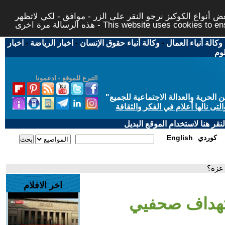
 أنواع الكوكيز نرجو النقر على الزر - موافق - لكي لاتظهر
This website uses cookies to ensure you ge
وكالة أنباء العمال
-
وكالة أنباء حقوق الإنسان
-
اخبار الرياضة
-
اخبار
لوم
التبرع للموقع - ادعمونا
حرية والعدالة الاجتماعية للجميع
"
تى نالها أعلام في الفكر والثقافة
قر هنا لاستخدام الموقع البديل
كوردي
English
 غزة؟
اخر الافلام
ستهداف صحفيي