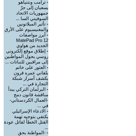
-
ترامب ونتنياهو
يسعيان إلى جرّ
جمهوريات الاتحاد
السوفيتي السا ...
-
تأثير الميلاتونين
والمغنيسيوم على الأرق
-
أبرز مواصفات
MatePad Pro 12
الجديد من هواوي
-
إطلاق موقع إلكتروني
روسي يحول المواطنين
إلى مراقبين للنباتات ...
-
العثور على خاتم
بلقاني عمره قرون
يكشف أسرار شبكة
التجارة في ...
-
البرلمان التركي يبدأ
مناقشة قانون دمج
-العمال الكردستاني-
في ...
-
الادعاء الإسرائيلي
يكتفي بتوجيه تهمة
القتل الخطأ لقاتل عودة
...
-
-المواطنة بحق