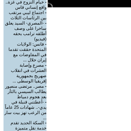
-
خيام النزوح في غزة..
واقع إنساني قاس
-
اجتماع ليبي مرتقب
بين الرئاسات الثلاث
-
-المصري- السيد يعلق
ساخرا على وصف
أطلقه ترامب بحقه
(فيديو)
-
فانس: الولايات
المتحدة حققت تقدما
في المفاوضات مع
إيران خلال ...
-
مصرع وإصابة
العشرات في انقلاب
صهريج بجمهورية
إفريقيا الوسطى ...
-
مصر.. مرتضى منصور
يطالب السيسي بالثأر
بعد هجوم دمياط
-
-أعطتني قنبلة في
يدي-.. شهادات 25 عاماً
من الرعب تهز بيت سار
...
-
السكة الحديد تقدم
خدمة نقل متميزة