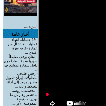
المزيد.....
أخبار عامة
-
19 جثمانا.. انتهاء
عمليات الانتشال من
عمارة -كرم- بغزة
(فيدي ...
-
لبنان يوقف ضابطاً
سورياً سابقاً.. ماذا جرى
داخل سفارة دمشق ف
...
-
رفض خليجي
لمحاولات إيران تحويل
مضيق هرمز إلى أداة
للضغط والت ...
-
مدفيديف: روسيا
ستنتصر رغم كل ما
تهذي به رئيسة
المفوضية الأور ...