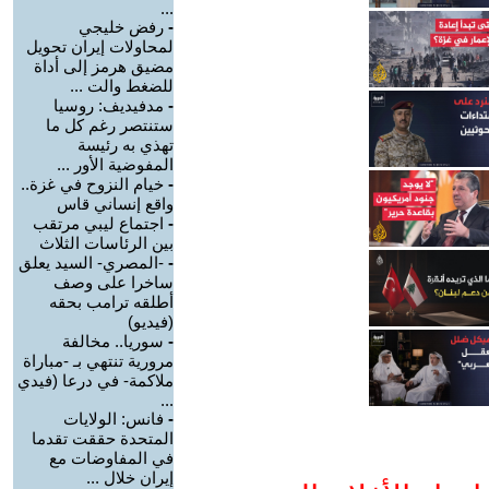
...
-
رفض خليجي
لمحاولات إيران تحويل
مضيق هرمز إلى أداة
للضغط والت ...
-
مدفيديف: روسيا
ستنتصر رغم كل ما
تهذي به رئيسة
المفوضية الأور ...
-
خيام النزوح في غزة..
واقع إنساني قاس
-
اجتماع ليبي مرتقب
بين الرئاسات الثلاث
-
-المصري- السيد يعلق
ساخرا على وصف
أطلقه ترامب بحقه
(فيديو)
-
سوريا.. مخالفة
مرورية تنتهي بـ -مباراة
ملاكمة- في درعا (فيدي
...
-
فانس: الولايات
المتحدة حققت تقدما
في المفاوضات مع
إيران خلال ...