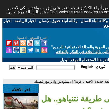
 أنواع الكوكيز نرجو النقر على الزر - موافق - لكي لاتظهر
This website uses cookies to ensure you ge
وكالة أنباء العمال
-
وكالة أنباء حقوق الإنسان
-
اخبار الرياضة
-
اخبار
لوم
التبرع للموقع - ادعمونا
حرية والعدالة الاجتماعية للجميع
"
تى نالها أعلام في الفكر والثقافة
قر هنا لاستخدام الموقع البديل
كوردي
English
صيغة جديدة لاحتلال غزة؟ | #ستوديو_وان_مع_فضيلة
اخر الافلام
ى طريقة نتنياهو.. هل