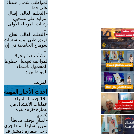
لمواطني شمال سيناء
علي خط ...
-
التعليم العالي: إقبال
متزايد على تسجيل
رغبات المرحلة الأولى
...
-
التعليم العالي: نجاح
فريق طبي بمستشفيات
سوهاج الجامعية في إن
...
-
نشأت حتة يتحرك
لمواجهة تسجيل خطوط
المحمول بأسماء
المواطنين د ...
المزيد.....
احدث الأخبار المهمة
-
19 جثمانا.. انتهاء
عمليات الانتشال من
عمارة -كرم- بغزة
(فيدي ...
-
لبنان يوقف ضابطاً
سورياً سابقاً.. ماذا جرى
داخل سفارة دمشق ف