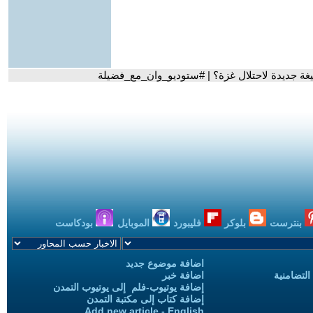
صيغة جديدة لاحتلال غزة؟ | #ستوديو_وان_مع_فضيلة
بنترست
بلوكر
فليبورد
الموبايل
بودكاست
اضافة موضوع جديد
التضامنية
اضافة خبر
إضافة يوتيوب-فلم إلى يوتيوب التمدن
إضافة كتاب إلى مكتبة التمدن
Add new article - English