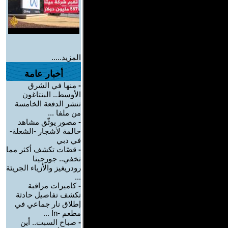
المزيد.....
أخبار عامة
-
منها في الشرق
الأوسط.. البنتاغون
تنشر الدفعة الخامسة
من ملفا ...
-
مصور يوثّق مشاهد
حالمة لأشجار -الشعلة-
في دبي
-
قصّات تكشف أكثر مما
تخفي.. جورجينا
رودريغيز والأزياء الجريئة
...
-
كاميرات مراقبة
تكشف تفاصيل حادثة
إطلاق نار جماعي في
مطعم -In ...
-
صباح السبت.. أين