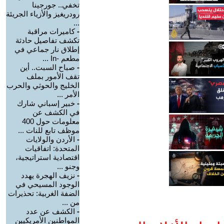
تخفي.. جورجينا
رودريغيز والأزياء الجريئة
...
-
كاميرات مراقبة
تكشف تفاصيل حادثة
إطلاق نار جماعي في
مطعم -In ...
-
صباح السبت.. أين
تقف الأمور بملف
الخليج والحوثي والحرب
الأمر ...
-
خبير إسباني شارك
في الكشف عن
معلومات حول 400
موظف تابع للنات ...
-
الأردن والولايات
المتحدة: اتفاقيات
اقتصادية استراتيجية،
وجنو ...
-
نزيف الهجرة يهدد
الوجود المسيحي في
الضفة الغربية: تحذيرات
من ...
-
الكشف عن عدد
المواطنين الأمريكيين