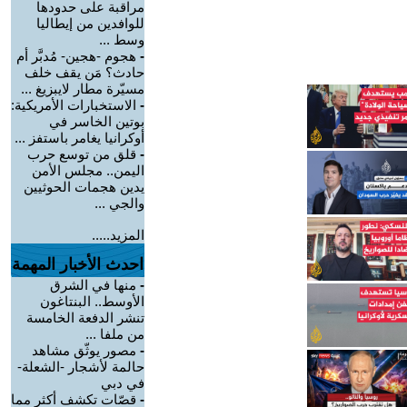
مراقبة على حدودها
للوافدين من إيطاليا
وسط ...
-
هجوم -هجين- مُدبَّر أم
حادث؟ مَن يقف خلف
مسيّرة مطار لايبزيغ ...
-
الاستخبارات الأمريكية:
بوتين الخاسر في
أوكرانيا يغامر باستفز ...
-
قلق من توسع حرب
اليمن.. مجلس الأمن
يدين هجمات الحوثيين
والجي ...
المزيد.....
احدث الأخبار المهمة
-
منها في الشرق
الأوسط.. البنتاغون
تنشر الدفعة الخامسة
من ملفا ...
-
مصور يوثّق مشاهد
حالمة لأشجار -الشعلة-
في دبي
-
قصّات تكشف أكثر مما