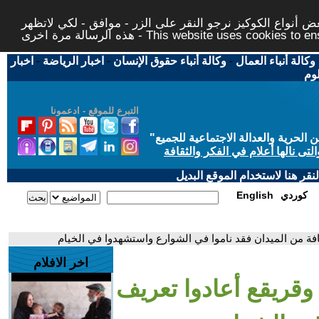
 أنواع الكوكيز نرجو النقر على الزر - موافق - لكي لاتظهر
This website uses cookies to ensure you ge
وكالة أنباء العمال
-
وكالة أنباء حقوق الإنسان
-
اخبار الرياضة
-
اخبار
لوم
التبرع للموقع - ادعمونا
حرية والعدالة الاجتماعية للجميع
"
تى نالها أعلام في الفكر والثقافة
قر هنا لاستخدام الموقع البديل
كوردي
English
فة من الميدان فقد ناموا في الشوارع واستشهدوا في الخيام
اخر الافلام
وقريقع أعادوا تعريف