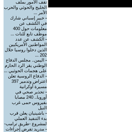
تقف الأمور بملف
الخليج والحوثي والحرب
الأمر ...
-
خبير إسباني شارك
في الكشف عن
معلومات حول 400
موظف تابع للنات ...
-
الكشف عن عدد
المواطنين الأمريكيين
الذين دخلوا روسيا خلال
202 ...
-
اليمن.. مجلس الدفاع
الوطني يقر الرد الحازم
على هجمات الحوثيي ...
-
الدفاع الروسية تعلن
اعتراض وتدمير 397
مسيرة أوكرانية
-
تحذير صحي في
أوروبا.. 240 مصابا
بفيروس حمى غرب
النيل
-
باشينيان يعلن قرب
بدء التنفيذ العملي
لمشروع -طريق ترامب-
-
مدريد تفرض إجراءات