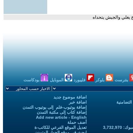
رع يغلي والجيش يتحداه
بنترست
بلوكر
فليبورد
الموبايل
بودكاست
اضافة موضوع جديد
التضامنية
اضافة خبر
إضافة يوتيوب-فلم إلى يوتيوب التمدن
إضافة كتاب إلى مكتبة التمدن
Add new article - English
أضف حملة
3,732,97
تعديل الموقع الفرعي للكاتب-ة
ابحث في موقع الحوار المتمدن