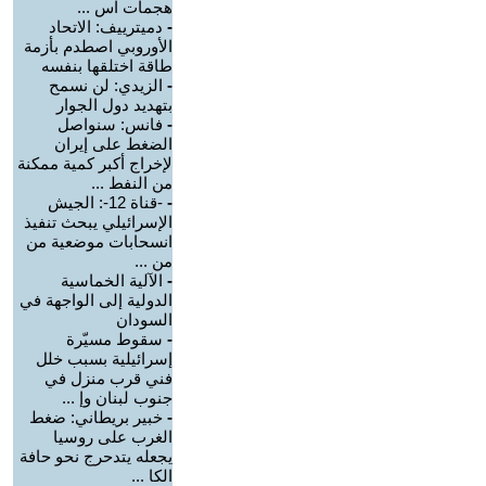
هجمات اس ...
-
دميترييف: الاتحاد
الأوروبي اصطدم بأزمة
طاقة اختلقها بنفسه
-
الزيدي: لن نسمح
بتهديد دول الجوار
-
فانس: سنواصل
الضغط على إيران
لإخراج أكبر كمية ممكنة
من النفط ...
-
-قناة 12-: الجيش
الإسرائيلي يبحث تنفيذ
انسحابات موضعية من
من ...
-
الآلية الخماسية
الدولية إلى الواجهة في
السودان
-
سقوط مسيّرة
إسرائيلية بسبب خلل
فني قرب منزل في
جنوب لبنان وإ ...
-
خبير بريطاني: ضغط
الغرب على روسيا
يجعله يتدحرج نحو حافة
الكا ...