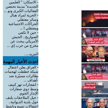
-
الاسكان: ” العلمين
الجديدة” مدينة تحتضن
الفعاليات الكبرى وتو ...
-
الحرية لمراد هبال
وسائر معتقلي
الحراكات الاجتماعية
ومعتقلي ا ...
-
حين لا تكفي
الصواريخ.. الجيش
الأمريكي يبحث عن
مخرج من حرب إي ...
المزيد.....
احدث الأخبار المهمة
-
العراق يعلن اعتقال
شبكة خططت لهجمات
بطائرات مسيّرة ضد
-أهداف ...
-
انفجارات تهز كييف
وسط دوي صفارات
الإنذار الجوي
-
حبل الملاحقات يلتف
حول بلدية الديوانية..
اعتقالات تتسع وناشط