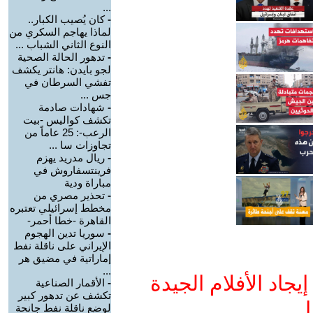
...
-
كان يُصيب الكبار..
لماذا يهاجم السكري من
النوع الثاني الشباب ...
-
تدهور الحالة الصحية
لجو بايدن: هانتر يكشف
تفشي السرطان في
جس ...
-
شهادات صادمة
تكشف كواليس -بيت
الرعب-: 25 عاماً من
تجاوزات سا ...
-
ريال مدريد يهزم
فرينتسفاروش في
مباراة ودية
-
تحذير مصري من
مخطط إسرائيلي تعتبره
القاهرة -خطا أحمر-
-
سوريا تدين الهجوم
الإيراني على ناقلة نفط
إماراتية في مضيق هر
...
جاد الأفلام الجيدة
-
الأقمار الصناعية
تكشف عن تدهور كبير
ا
لوضع ناقلة نفط جانحة