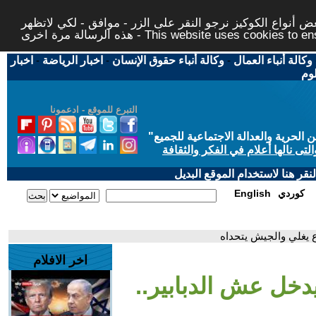
 أنواع الكوكيز نرجو النقر على الزر - موافق - لكي لاتظهر
This website uses cookies to ensure you ge
وكالة أنباء العمال
-
وكالة أنباء حقوق الإنسان
-
اخبار الرياضة
-
اخبار
لوم
التبرع للموقع - ادعمونا
حرية والعدالة الاجتماعية للجميع
"
تى نالها أعلام في الفكر والثقافة
قر هنا لاستخدام الموقع البديل
كوردي
English
رع يغلي والجيش يتحداه
اخر الافلام
و يدخل عش الدبابير..