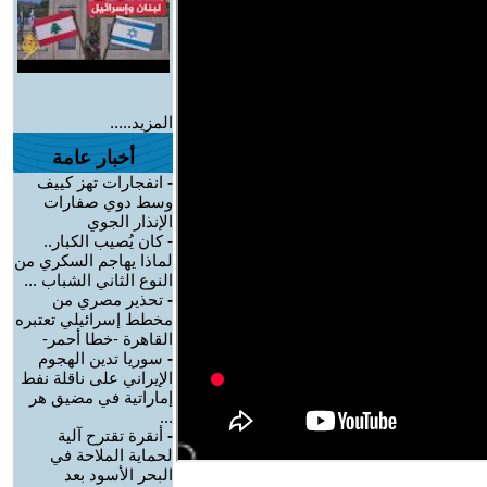
المزيد.....
أخبار عامة
-
انفجارات تهز كييف
وسط دوي صفارات
الإنذار الجوي
-
كان يُصيب الكبار..
لماذا يهاجم السكري من
النوع الثاني الشباب ...
-
تحذير مصري من
مخطط إسرائيلي تعتبره
القاهرة -خطا أحمر-
-
سوريا تدين الهجوم
الإيراني على ناقلة نفط
إماراتية في مضيق هر
...
-
أنقرة تقترح آلية
لحماية الملاحة في
البحر الأسود بعد