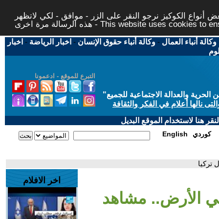
 أنواع الكوكيز نرجو النقر على الزر - موافق - لكي لاتظهر
This website uses cookies to ensure you ge
وكالة أنباء العمال
-
وكالة أنباء حقوق الإنسان
-
اخبار الرياضة
-
اخبار
لوم
التبرع للموقع - ادعمونا
حرية والعدالة الاجتماعية للجميع
"
تى نالها أعلام في الفكر والثقافة
قر هنا لاستخدام الموقع البديل
كوردي
English
 تركيا
اخر الافلام
طي الأرض.. مشاهد