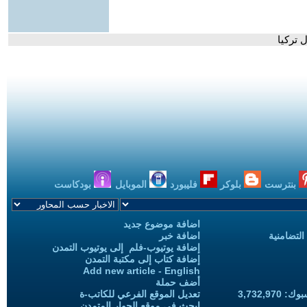
 تركيا
بنترست
بلوكر
فليبورد
الموبايل
بودكاست
اضافة موضوع جديد
التضامنية
اضافة خبر
إضافة يوتيوب-فلم إلى يوتيوب التمدن
إضافة كتاب إلى مكتبة التمدن
Add new article - English
أضف حملة
3,732,97
تعديل الموقع الفرعي للكاتب-ة
ابحث في موقع الحوار المتمدن