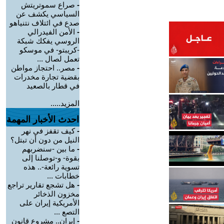
-
صراع سموتريتش
السياسي يكشف عن
صدع في ائتلاف نتنياهو
-
الأمن الفيدرالي
الروسي يفكك شبكة
-كريبتو- في موسكو
تعمل لصال ...
-
مصر.. احتجاز مواطن
بقضية تجارة مخدرات
في قطار بالصعيد
المزيد.....
احدث الأخبار المهمة
-
كيف تقفز في نهر
النيل من دون أن تبتل؟
-
ما بين -سنضربهم
بقوة- و-توصلنا إلى
تسوية رائعة-.. هذه
خطابات ...
-
هل تشجع تقارير تراجع
مخزون الذخائر
الأمريكية إيران على
التصع ...
-
إيران.. مشروع قانون