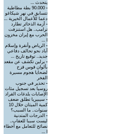
يتحدث ...
-
90.000 بطة مطاطية
تتسابق في نهر شيكاغو
دعما للأعمال الخيرية ...
-
أزمة الذخائر تطارد
ترامب.. هل استنزفت
الحرب مع إيران مخزون
ا ...
-
الرياض وأنقرة وإسلام
آباد نحو تحالف دفاعي
جديد.. توقيع تاريخ ...
-
برلين تكشف عن مقعد
بألوان قوس قزح
لضحايا هجوم مسيرة
الفخر
-
تحذير في جنوب
روسيا بعد تسجيل مئات
الإصابات بلدغات القراد
-
سيبيريا تطلق ضعف
كمية الميثان خلال 10
سنوات.. ما السبب؟
-
الدرجات المتدنية
ليست سببا للعقاب..
نصائح للتعامل مع أخطاء
ا ...