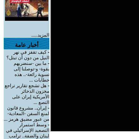
المزيد.....
أخبار عامة
-
كيف تقفز في نهر
النيل من دون أن تبتل؟
-
ما بين -سنضربهم
بقوة- و-توصلنا إلى
تسوية رائعة-.. هذه
خطابات ...
-
هل تشجع تقارير تراجع
مخزون الذخائر
الأمريكية إيران على
التصع ...
-
إيران.. مشروع قانون
لمنع السفن -المعادية-
من عبور مضيق هرمز ...
-
وسط استمرار
التصعيد الإسرائيلي في
لبنان والضفة.. ترامب