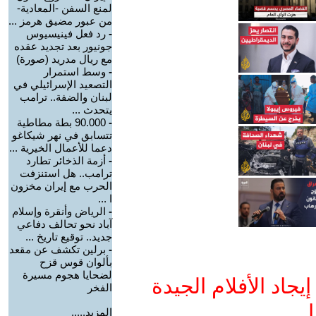
لمنع السفن -المعادية-
من عبور مضيق هرمز ...
-
رد فعل فينيسيوس
جونيور بعد تجديد عقده
مع ريال مدريد (صورة)
-
وسط استمرار
التصعيد الإسرائيلي في
لبنان والضفة.. ترامب
يتحدث ...
-
90.000 بطة مطاطية
تتسابق في نهر شيكاغو
دعما للأعمال الخيرية ...
-
أزمة الذخائر تطارد
ترامب.. هل استنزفت
الحرب مع إيران مخزون
ا ...
-
الرياض وأنقرة وإسلام
آباد نحو تحالف دفاعي
جديد.. توقيع تاريخ ...
-
برلين تكشف عن مقعد
بألوان قوس قزح
لضحايا هجوم مسيرة
جاد الأفلام الجيدة
الفخر
ا
المزيد.....