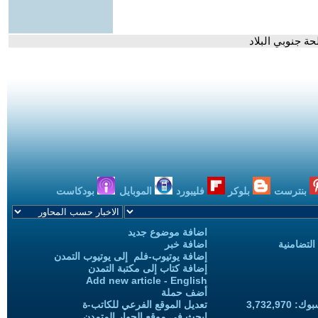
بنترست
بلوكر
فليبورد
الموبايل
بودكاست
اضافة موضوع جديد
التضامنية
اضافة خبر
إضافة يوتيوب-فلم إلى يوتيوب التمدن
إضافة كتاب إلى مكتبة التمدن
Add new article - English
أضف حملة
3,732,97
تعديل الموقع الفرعي للكاتب-ة
ابحث في موقع الحوار المتمدن