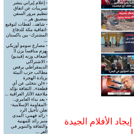
-
إعلام إيراني ينشر
تسريبات عن اتفاق
تنظيم مرور السفن
بمضيق هر ...
-
شاهد.. لقطات لتوقيع
-اتفاقية مكة للدفاع
المشترك- بين باكستان
...
-
مصارع سومو أوزبكي
يهزم منافسا يزن 3
أضعاف وزنه (فيديو)
-
الاشتراكي
الديمقراطي يرفض
مطالب حزب البيئة
بزيادة الهجرة
-
«لن نتخلى عن أي
قطعة».. الثقافة تؤكد
ملاحقة الآثار العراقية ...
-
بعد نداء العامري..
-المقاومة الإسلامية-
تعلن تأجيل الرد
-
رائد فهمي: المدى
جاد الأفلام الجيدة
منبر رائد للمهنية
والثقافة والتنوير في
ا
العر ...