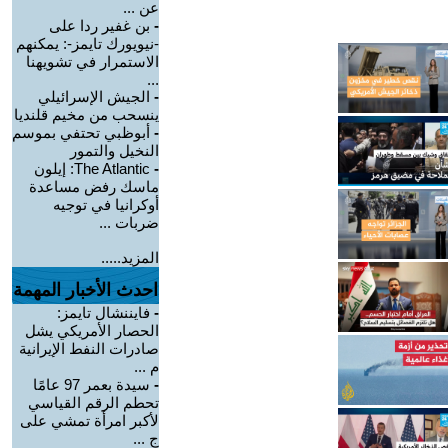
عن ...
-
بن غفير ردا على
-نيويورك تايمز-: يمكنهم
الاستمرار في تشويهنا
...
-
الجيش الإسرائيلي
ينسحب من مخيم قلنديا
-
أبوظبي تحتفي بموسم
النخيل والتمور
-
The Atlantic: إيلون
ماسك رفض مساعدة
أوكرانيا في توجيه
ضربات ...
المزيد.....
احدث الأخبار المهمة
-
فايننشال تايمز:
الحصار الأمريكي يشل
صادرات النفط الإيرانية
م ...
-
سيدة بعمر 97 عامًا
تحطم الرقم القياسي
لأكبر امرأة تمشي على
ج ...