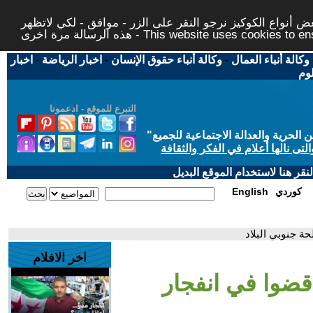
 أنواع الكوكيز نرجو النقر على الزر - موافق - لكي لاتظهر
This website uses cookies to ensure you ge
وكالة أنباء العمال
-
وكالة أنباء حقوق الإنسان
-
اخبار الرياضة
-
اخبار
لوم
التبرع للموقع - ادعمونا
حرية والعدالة الاجتماعية للجميع
"
تى نالها أعلام في الفكر والثقافة
قر هنا لاستخدام الموقع البديل
كوردي
English
اخر الافلام
دّع 6 جنود قضوا في انفجار