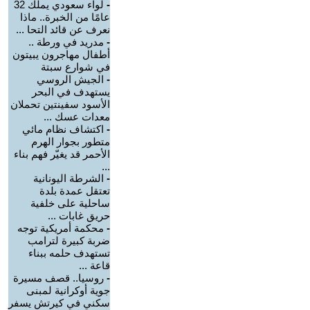
-
لواء سعودي يملك 32
عامًا من الخبرة.. ماذا
نعرف عن قائد التحا ...
-
مدريد في ورطة ..
أطفال مهاجرون يبيتون
في شوارع سبتة
-
الجيش الروسي
يستهدف في البحر
الأسود سفينتين تحملان
معدات عسك ...
-
اكتشاف نظام مائي
متطور بجوار الهرم
الأحمر قد يغيّر فهم بناء
...
-
الشرطة اليونانية
تعتقل عمدة بلدة
ساحلية على خلفية
حريق غابات ...
-
محكمة أمريكية توجه
ضربة كبيرة لترامب
تستهدف حلمه ببناء
قاعة ...
-
روسيا.. قصف مسيرة
جوية أوكرانية لمبنى
سكني في كيرتش يسفر