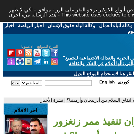
 أنواع الكوكيز نرجو النقر على الزر - موافق - لكي لاتظهر
This website uses cookies to ensure you ge
وكالة أنباء العمال
-
وكالة أنباء حقوق الإنسان
-
اخبار الرياضة
-
اخبار
لوم
التبرع للموقع - ادعمونا
حرية والعدالة الاجتماعية للجميع
"
تى نالها أعلام في الفكر والثقافة
قر هنا لاستخدام الموقع البديل
كوردي
English
اتفاق السلام بين أذربيجان وأرمينيا؟ | نشرة الأخبار
اخر الافلام
ان تنفيذ ممر زنغزور