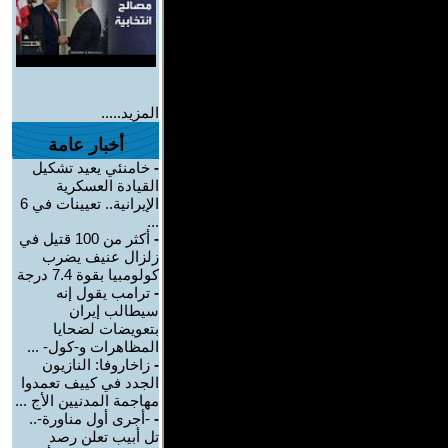
المزيد.....
أخبار عامة
-
خامنئي يعيد تشكيل
القيادة العسكرية
الإيرانية.. تعيينات في 6
...
-
أكثر من 100 قتيل في
زلزال عنيف يضرب
كولومبيا بقوة 7.4 درجة
-
ترامب يقول إنه
سيطالب إيران
بتعويضات لضحايا
المظاهرات و-كول- ...
-
زاخاروفا: النازيون
الجدد في كييف تعمدوا
مهاجمة المدنيين الأج ...
-
-أجرى أول مناورة-..
تل أبيب تعلن رصد