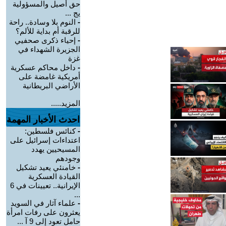
حق أصيل والمسؤولية
يج ...
-
النوم بلا وسادة.. راحة
للرقبة أم بداية للألم؟
-
إحياء ذكرى صحفيي
الجزيرة الشهداء في
غزة
-
داخل محاكم عسكرية
أمريكية غامضة على
الأراضي البريطانية
المزيد.....
احدث الأخبار المهمة
-
كنائس فلسطين:
اعتداءات إسرائيل على
المسيحيين يهدد
وجودهم
-
خامنئي يعيد تشكيل
القيادة العسكرية
الإيرانية.. تعيينات في 6
...
-
علماء آثار في السويد
يعثرون على رفات امرأة
حامل تعود إلى 9 آ ...