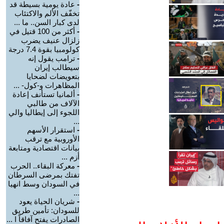
-
عادة يومية بسيطة قد
تخفّف الألم والاكتئاب
لدى كبار السن.. ما ...
-
أكثر من 100 قتيل في
زلزال عنيف يضرب
كولومبيا بقوة 7.4 درجة
-
ترامب يقول إنه
سيطالب إيران
بتعويضات لضحايا
المظاهرات و-كول- ...
-
ألمانيا تستأنف إعادة
الآلاف من طالبي
اللجوء إلى إيطاليا والي
...
-
استقرار الأسهم
الأوروبية مع ترقب
بيانات اقتصادية ومتابعة
أزم ...
-
معركة البقاء.. الحرب
تفتك بمرضى السرطان
في السودان وسط انهيا
...
-
شريان الحياة يعود
للسودان: تأمين طريق
الصادرات يفتح آفاقاً ا ...