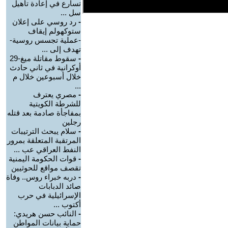
تسارع في إعادة تأهيل
سل ...
-
رد روسي على إعلان
ستوكهولم إيقاف
-عملية تجسس روسية-
تهدف إلى ...
-
سقوط مقاتلة ميغ-29
أوكرانية في ثاني حادث
خلال أسبوعين خلال م
...
-
مصري يعترف
للشرطة الكويتية
بمفاجأة صادمة بعد قتله
رجلين
-
سلام يبحث الترتيبات
المرتقبة المتعلقة بمرور
النفط العراقي عب ...
-
قوات الحكومة اليمنية
تقصف مواقع للحوثيين
-
دربه خبراء روس.. وفاة
صائد الدبابات
الإسرائيلية في حرب
أكتوب ...
-
النائب حسن هريدي:
حماية بيانات المواطن