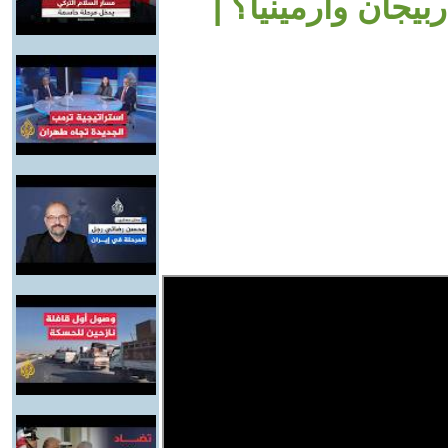
بيجان وأرمينيا؟ |