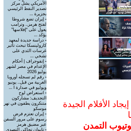
الأمريكي يشلَّ مركز
تصدير النفط الرئيسي
بجزيرة ...
-
إيران تضع شروطا
لفتح هرمز.. وترامب
يعول على “إفلاسها”
يؤكد ...
-
دراسة جديدة لمعهد
كارولينسكا تبحث تأثير
غرسات الثدي على
تشخي ...
-
إنفوجراف | أحكام
الإعدام في مصر لشهر
يوليو 2026
-
رقم لم تسجله أوروبا
الغربية من قبل.. يونيو
ويوليو في صدارة ا ...
-
استعراض لوح
التجديف: مشاركون
جاد الأفلام الجيدة
متنكرون يطفون في نهر
موسكو
ا
-
إيران تعتزم فرض
رسوم على مرور السفن
وتيوب التمدن
عبر مضيق هرمز
-
تايوان تحاكي التصدي