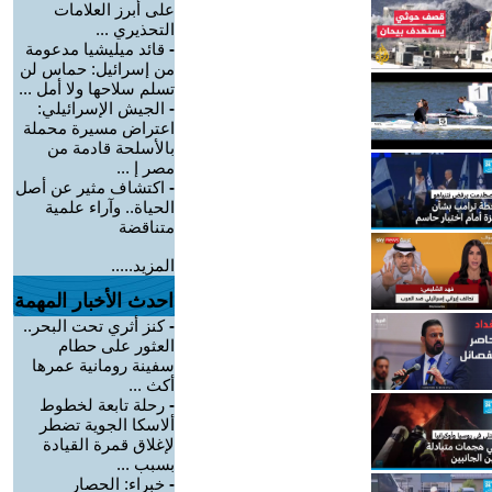
على أبرز العلامات
التحذيري ...
-
قائد ميليشيا مدعومة
من إسرائيل: حماس لن
تسلم سلاحها ولا أمل ...
-
الجيش الإسرائيلي:
اعتراض مسيرة محملة
بالأسلحة قادمة من
مصر إ ...
-
اكتشاف مثير عن أصل
الحياة.. وآراء علمية
متناقضة
المزيد.....
احدث الأخبار المهمة
-
كنز أثري تحت البحر..
العثور على حطام
سفينة رومانية عمرها
أكث ...
-
رحلة تابعة لخطوط
ألاسكا الجوية تضطر
لإغلاق قمرة القيادة
بسبب ...
-
خبراء: الحصار