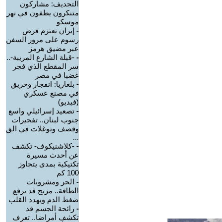
التجديف: مشاركون
متنكرون يطفون في نهر
موسكو
-
إيران تعتزم فرض
رسوم على مرور السفن
عبر مضيق هرمز
-
-قبلة الشارع المريبة-..
سر المقطع الذي فجر
غضبا في مصر
-
بلغاريا: انفجار وحريق
في مصنع عسكري
(فيديو)
-
تصعيد إسرائيلي واسع
جنوب لبنان.. تفجيرات
وقصف وتوغلات في الق
...
-
-كلاشنيكوف- تكشف
عن أحدث مسيرة
تكتيكية بمدى يتجاوز
100 كم
-
الحر ومشروبات
الطاقة.. مزيج قد يرفع
ضغط الدم ويهدد القلب
-
رائحة الجسم قد
تكشف أمراضا.. تعرف