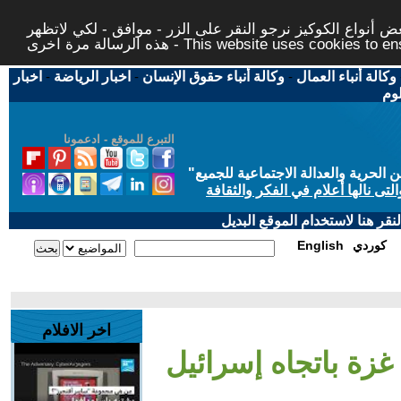
 أنواع الكوكيز نرجو النقر على الزر - موافق - لكي لاتظهر
This website uses cookies to ensure you ge
وكالة أنباء العمال
-
وكالة أنباء حقوق الإنسان
-
اخبار الرياضة
-
اخبار
لوم
التبرع للموقع - ادعمونا
حرية والعدالة الاجتماعية للجميع
"
تى نالها أعلام في الفكر والثقافة
قر هنا لاستخدام الموقع البديل
كوردي
English
اخر الافلام
زة باتجاه إسرائيل