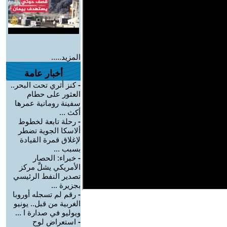
المزيد.....
أخبار عامة
-
كنز أثري تحت البحر..
العثور على حطام
سفينة رومانية عمرها
أكث ...
-
رحلة تابعة لخطوط
ألاسكا الجوية تضطر
لإغلاق قمرة القيادة
بسبب ...
-
خبراء: الحصار
الأمريكي يشلَّ مركز
تصدير النفط الرئيسي
بجزيرة ...
-
رقم لم تسجله أوروبا
الغربية من قبل.. يونيو
ويوليو في صدارة ا ...
-
استعراض لوح