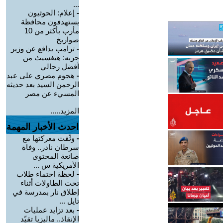
...
-
إعلام: الحوثيون
يستهدفون محافظة
مأرب بأكثر من 10
صواريخ
-
ترامب يدافع عن وزير
حربه: هيغسيث من
أفضل رجالي
-
هجوم مصري على عبد
الرحمن السيد بعد حديثه
المسيء عن مصر
المزيد.....
احدث الأخبار المهمة
-
وثّقت معركتها مع
سرطان نادر.. وفاة
صانعة المحتوى
الأمريكية س ...
-
لحظة احتماء طلاب
تحت الطاولات أثناء
إطلاق نار بمدرسة في
تايل ...
-
بعد تزايد عمليات
الإنقاذ.. ماليزيا تقيّد