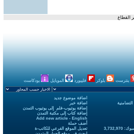
ير القطاع
بنترست
بلوكر
فليبورد
الموبايل
بودكاست
اضافة موضوع جديد
التضامنية
اضافة خبر
إضافة يوتيوب-فلم إلى يوتيوب التمدن
إضافة كتاب إلى مكتبة التمدن
Add new article - English
أضف حملة
3,732,97
تعديل الموقع الفرعي للكاتب-ة
ابحث في موقع الحوار المتمدن