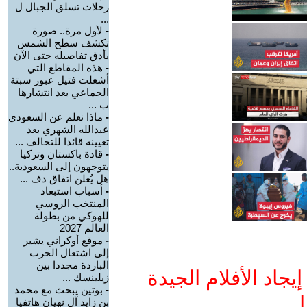
رحلات تسلق الجبال ل
...
-
لأول مرة.. صورة
تكشف سطح الشمس
بأدق تفاصيله حتى الآن
-
هذه المقاطع التي
أشعلت فتيل عبور سبتة
الجماعي بعد انتشارها
ب ...
-
ماذا نعلم عن السعودي
عبدالله الشهري بعد
تعيينه قائدا للتحالف ...
-
قادة باكستان وتركيا
يتوجهون إلى السعودية..
هل يُعلن اتفاق دف ...
-
أسباب استبعاد
المنتخب الروسي
للهوكي من بطولة
العالم 2027
-
موقع أوكراني يشير
إلى اشتعال الحرب
الباردة مجددا بين
جاد الأفلام الجيدة
زيلينسك ...
-
بوتين يبحث مع محمد
ا
بن زايد آل نهيان هاتفيا