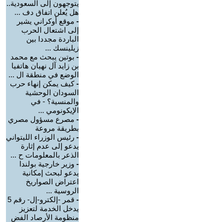
يتوجهون إلى السعودية..
هل يُعلن اتفاق دف ...
-
موقع أوكراني يشير
إلى اشتعال الحرب
الباردة مجددا بين
زيلينسك ...
-
بوتين يبحث مع محمد
بن زايد آل نهيان هاتفيا
الوضع في منطقة ال ...
-
كيف يمكن إنهاء حرب
السودان الوحشية
والمنسية؟ - في
الإيكونومي ...
-
مصرع مسؤول مصري
بطريقة مروعة
-
رئيس الوزراء الليتواني
يدعو إلى عدم إثارة
الذعر بالمعلومات ح ...
-
وزير خارجية بولندا
يدعو لبحث إمكانية
اعتراض الصواريخ
الروسية ...
-
قمر -إلكترو-إل- رقم 5
يدخل الخدمة لتعزيز
منظومة الأرصاد الفض