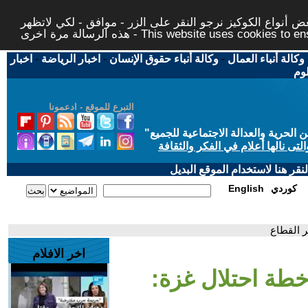
 أنواع الكوكيز نرجو النقر على الزر - موافق - لكي لاتظهر
This website uses cookies to ensure you ge
وكالة أنباء العمال
-
وكالة أنباء حقوق الإنسان
-
اخبار الرياضة
-
اخبار
لوم
التبرع للموقع - ادعمونا
حرية والعدالة الاجتماعية للجميع
"
تى نالها أعلام في الفكر والثقافة
قر هنا لاستخدام الموقع البديل
كوردي
English
ير القطاع
اخر الافلام
ن خطة احتلال غزة: