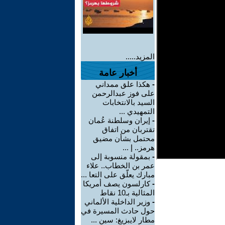
المزيد.....
أخبار عامة
-
هكذا علق ممداني
على فوز عبدالرحمن
السيد بالانتخابات
التمهيدي ...
-
إيران وسلطنة عُمان
تقتربان من اتفاق
محتمل بشأن مضيق
هرمز.. إ ...
-
بمقولة منسوبة إلى
عمر بن الخطاب.. علاء
مبارك يعلّق على التعا ...
-
كارلسون يصف أمريكا
المثالية بـ10 نقاط
-
وزير الداخلية الألماني
حول حادث المسيرة في
مطار لايبزيغ: سين ...