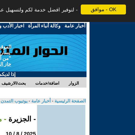
موافق - OK
لتوفير افضل خدمة لكم ولتسهيل عملي
أخبار عامة
-
وكالة أنباء المرأة
-
اخبار الأدب و
الموقع
يسارية
"من أج
حاز ال
إذا لديك
الزوار
اضافة/خدمات
بحث/الارشيف
الصفحة الرئيسية
-
أخبار عامة
-
يوتيوب التمدن
- الجزيرة
- 
2025 / 8 / 10