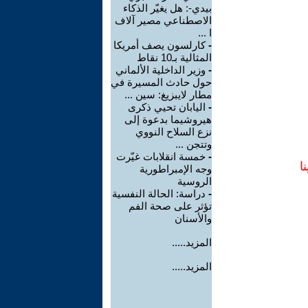
بيدي-: هل يغيّر الذكاء
الاصطناعي مصير آلاف
ا ...
-
كارلسون يصف أمريكا
المثالية بـ10 نقاط
-
وزير الداخلية الألماني
حول حادث المسيرة في
مطار لايبزيغ: سين ...
-
اليابان تحيي ذكرى
هيروشيما بدعوة إلى
نزع السلاح النووي
وتتجن ...
-
خمسة انقلابات غيّرت
ا
وجه الإمبراطورية
الروسية
-
دراسة: الحالة النفسية
تؤثر على صحة الفم
والأسنان
المزيد.....
المزيد.....