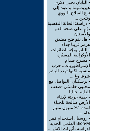
-
اليابان تحيي ذكرى
هيروشيما بدعوة إلى
نزع السلاح النووي
وتتجن ...
-
دراسة: الحالة النفسية
تؤثر على صحة الفم
والأسنان
-
هل يتم فتح مضيق
هرمز قريبا جدا؟
-
الناتو يوجّه الطائرات
الأوكرانية المسيّرة
-
مسرح صدام
الإمبراطوريات.. حرب
منسية لكنها تهدد البشر
شرقا وغ ...
-
بزشكيان: التواصل مع
مجتبى خامنئي -صعب
للغاية- حاليا
-
خطة جريئة لإبقاء
الأرض صالحة للحياة
لمدة 9.1 مليون مليار
عام ...
-
روسيا.. استخدام قمر
Bion-M العلمي الجديد
لدراسة تأثيرات الإش ...