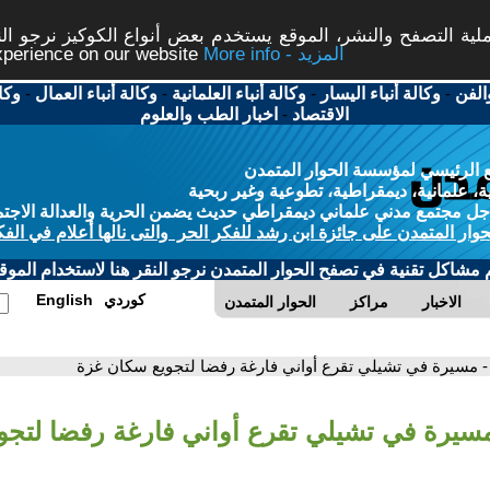
ة التصفح والنشر، الموقع يستخدم بعض أنواع الكوكيز نرجو النق
More info - المزيد
experience on our website
الفن
-
وكالة أنباء اليسار
-
وكالة أنباء العلمانية
-
وكالة أنباء العمال
-
وكا
الاقتصاد
-
اخبار الطب والعلوم
 الرئيسي لمؤسسة الحوار المتمدن
، علمانية، ديمقراطية، تطوعية وغير ربحية
ل مجتمع مدني علماني ديمقراطي حديث يضمن الحرية والعدالة الاجتم
حوار المتمدن على جائزة ابن رشد للفكر الحر والتى نالها أعلام في الفك
م مشاكل تقنية في تصفح الحوار المتمدن نرجو النقر هنا لاستخدام الموقع
كوردي
English
الاخبار
مراكز
الحوار المتمدن
- مسيرة في تشيلي تقرع أواني فارغة رفضا لتجويع سكان غزة
مسيرة في تشيلي تقرع أواني فارغة رفضا لتج