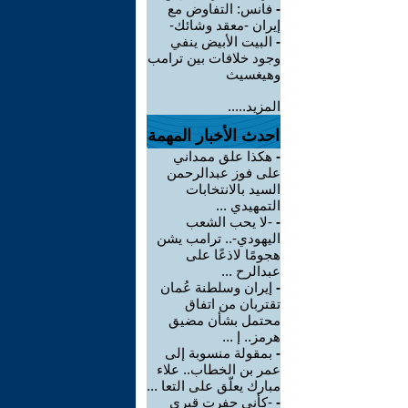
-
فانس: التفاوض مع
إيران -معقد وشائك-
-
البيت الأبيض ينفي
وجود خلافات بين ترامب
وهيغسيث
المزيد.....
احدث الأخبار المهمة
-
هكذا علق ممداني
على فوز عبدالرحمن
السيد بالانتخابات
التمهيدي ...
-
-لا يحب الشعب
اليهودي-.. ترامب يشن
هجومًا لاذعًا على
عبدالرح ...
-
إيران وسلطنة عُمان
تقتربان من اتفاق
محتمل بشأن مضيق
هرمز.. إ ...
-
بمقولة منسوبة إلى
عمر بن الخطاب.. علاء
مبارك يعلّق على التعا ...
-
-كأني حفرت قبري