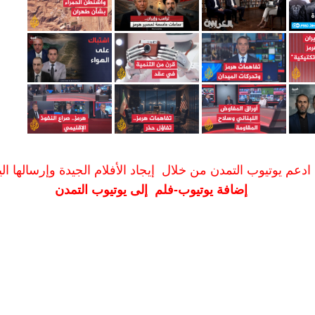
ادعم يوتيوب التمدن من خلال إيجاد الأفلام الجيدة وإرسالها الين
إضافة يوتيوب-فلم إلى يوتيوب التمدن