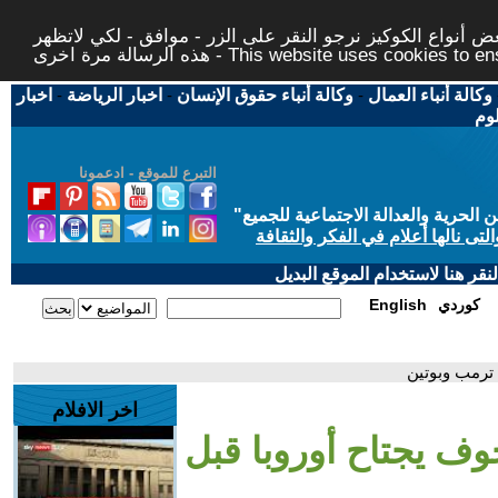
 أنواع الكوكيز نرجو النقر على الزر - موافق - لكي لاتظهر
This website uses cookies to ensure you ge
وكالة أنباء العمال
-
وكالة أنباء حقوق الإنسان
-
اخبار الرياضة
-
اخبار
لوم
التبرع للموقع - ادعمونا
حرية والعدالة الاجتماعية للجميع
"
تى نالها أعلام في الفكر والثقافة
قر هنا لاستخدام الموقع البديل
كوردي
English
 ترمب وبوتين
اخر الافلام
خوف يجتاح أوروبا قبل