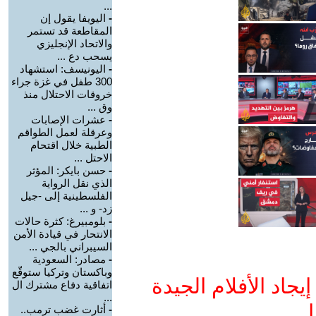
...
-
اليويفا يقول إن
المقاطعة قد تستمر
والاتحاد الإنجليزي
يسحب دع ...
-
اليونيسف: استشهاد
300 طفل في غزة جراء
خروقات الاحتلال منذ
وق ...
-
عشرات الإصابات
وعرقلة لعمل الطواقم
الطبية خلال اقتحام
الاحتل ...
-
حسن بايكر: المؤثر
الذي نقل الرواية
الفلسطينية إلى -جيل
زد- و ...
-
بلومبيرغ: كثرة حالات
الانتحار في قيادة الأمن
السيبراني بالجي ...
-
مصادر: السعودية
وباكستان وتركيا ستوقّع
جاد الأفلام الجيدة
اتفاقية دفاع مشترك ال
...
ا
-
أثارت غضب ترمب..