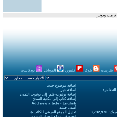
 ترمب وبوتين
بنترست
بلوكر
فليبورد
الموبايل
بودكاست
اضافة موضوع جديد
التضامنية
اضافة خبر
إضافة يوتيوب-فلم إلى يوتيوب التمدن
إضافة كتاب إلى مكتبة التمدن
Add new article - English
أضف حملة
3,732,97
تعديل الموقع الفرعي للكاتب-ة
ابحث في موقع الحوار المتمدن