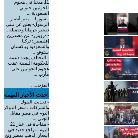
11 مدنياً في هجوم
للحوثيين جنوبي
السعودية ...
-
سوريا.. -منبر أنصار
الرسول- يعلن عن تبني
تفجير جرمانا وحصيلة ...
-
-رويترز- عن مصدرين
إقليميين: تركيا
والسعودية وباكستان
ستوقع ...
-
التحالف يجدد دعمه
للحكومة اليمنية عقب
هجوم الحوثيين على
مأرب ...
المزيد.....
احدث الأخبار المهمة
-
تحديث البنوك
والشركات.. سعر الدولار
اليوم في مصر مقابل
الجني ...
-
مفاجأة في عيار 21
اليوم.. تراجع جديد في
أسعار الذهب بمصر وتح