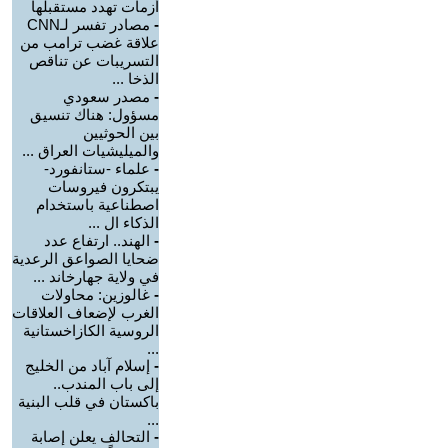
أزمات تهدد مستقبلها
-
مصادر تفسر لـCNN
علاقة غضب ترامب من
التسريبات عن تناقص
الذخا ...
-
مصدر سعودي
مسؤول: هناك تنسيق
بين الحوثيين
والميليشيات العراق ...
-
علماء -ستانفورد-
يبتكرون فيروسات
اصطناعية باستخدام
الذكاء ال ...
-
الهند.. ارتفاع عدد
ضحايا الصواعق الرعدية
في ولاية جهارخاند ...
-
غالوزين: محاولات
الغرب لإضعاف العلاقات
الروسية الكازاخستانية
...
-
إسلام آباد من الخليج
إلى باب المندب..
باكستان في قلب البنية
...
-
التحالف يعلن إصابة