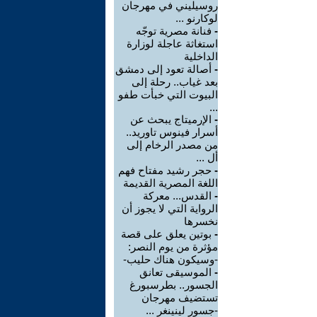
روسيليني في مهرجان
لوكارنو ...
-
فنانة مصرية توجّه
استغاثة عاجلة لوزارة
الداخلية
-
أصالة تعود إلى دمشق
بعد غياب.. رحلة إلى
البيوت التي خبأت طفو
...
-
الإرميتاج يبحث عن
أسرار فينوس تاوريد..
من مصدر الرخام إلى
أل ...
-
حجر رشيد مفتاح فهم
اللغة المصرية القديمة
-
القدس... معركة
الرواية التي لا يجوز أن
نخسرها
-
بوتين يعلق على قصة
مؤثرة من يوم النصر:
-وسيكون هناك حليب-
-
الموسيقى تعانق
الجسور.. بطرسبورغ
تستضيف مهرجان
-جسور لينينغر ...