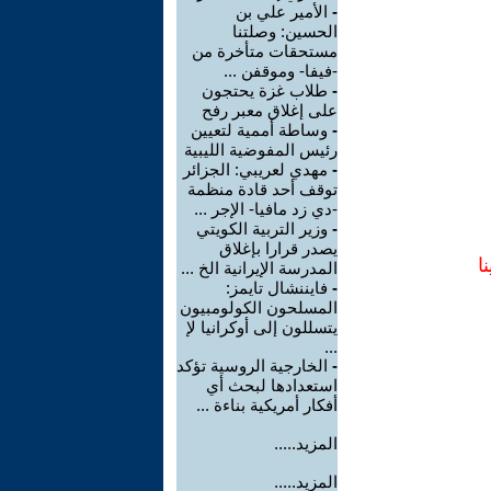
-
الأمير علي بن
الحسين: وصلتنا
مستحقات متأخرة من
-فيفا- وموقفن ...
-
طلاب غزة يحتجون
على إغلاق معبر رفح
-
وساطة أممية لتعيين
رئيس المفوضية الليبية
-
مهدي لعريبي: الجزائر
توقف أحد قادة منظمة
-دي زد مافيا- الإجر ...
-
وزير التربية الكويتي
يصدر قرارا بإغلاق
ا
المدرسة الإيرانية الخ ...
-
فايننشال تايمز:
المسلحون الكولومبيون
يتسللون إلى أوكرانيا لإ
...
-
الخارجية الروسية تؤكد
استعدادها لبحث أي
أفكار أمريكية بناءة ...
المزيد.....
المزيد.....