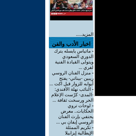
المزيد.....
اخبار الأدب والفن
-
ماتياس يايسله يترك
الدوري السعودي
ويتولى القيادة الفنية
لفري ...
-
منزل الفنان الروسي
ريبين -بيناتي- يفتح
أبوابه للزوار قبل اكت ...
-
النائب نهلة الأفندي:
-المدى- كرّست الإعلام
الحر ورسخت ثقافة ...
-
لوحات تروي
الحكايات.. معرض
يحتفي بإرث الفنان
الروسي إيفان بي ...
-
تكريم الممثلة
الإيطالية إيزابيلا