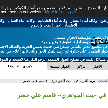
ة التصفح والنشر، الموقع يستخدم بعض أنواع الكوكيز نرجو النق
More info - المزيد
experience on our website
الفن
-
وكالة أنباء اليسار
-
وكالة أنباء العلمانية
-
وكالة أنباء العمال
-
وكا
الاقتصاد
-
اخبار الطب والعلوم
 الرئيسي لمؤسسة الحوار المتمدن
، علمانية، ديمقراطية، تطوعية وغير ربحية
ل مجتمع مدني علماني ديمقراطي حديث يضمن الحرية والعدالة الاجتم
حوار المتمدن على جائزة ابن رشد للفكر الحر والتى نالها أعلام في الفك
م مشاكل تقنية في تصفح الحوار المتمدن نرجو النقر هنا لاستخدام الموقع
كوردي
English
الاخبار
مراكز
الحوار المتمدن
التمدن
- بريد الغربة في -بيت الجواهري-- قاسم علي خضر
بة في -بيت الجواهري-- قاسم علي خضر