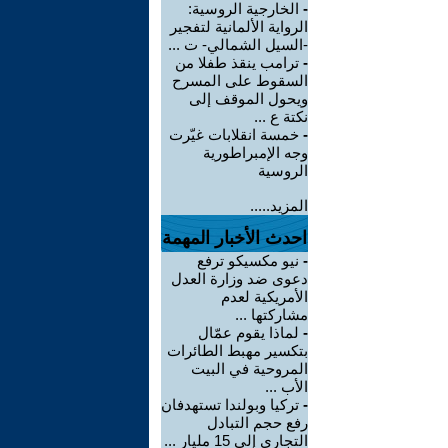
-
الخارجية الروسية:
الرواية الألمانية لتفجير
-السيل الشمالي- ت ...
-
ترامب ينقذ طفلا من
السقوط على المسرح
ويحول الموقف إلى
نكتة ع ...
-
خمسة انقلابات غيّرت
وجه الإمبراطورية
الروسية
المزيد.....
احدث الأخبار المهمة
-
نيو مكسيكو ترفع
دعوى ضد وزارة العدل
الأمريكية لعدم
مشاركتها ...
-
لماذا يقوم عمّال
بتكسير مهبط الطائرات
المروحية في البيت
الأب ...
-
تركيا وبولندا تستهدفان
رفع حجم التبادل
التجاري إلى 15 مليار ...