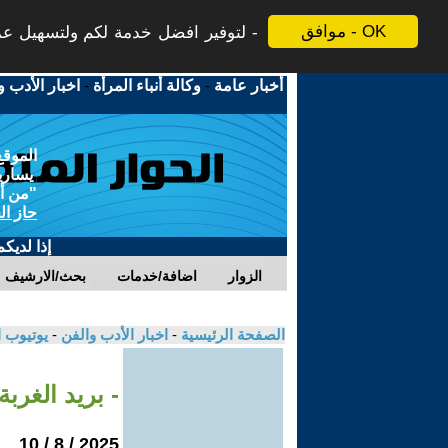
موافق - OK
لتوفير افضل خدمة لكم ولتسهيل عملي
أخبار عامة
-
وكالة أنباء المرأة
-
اخبار الأدب و
الموقع
يسارية
"من أج
حاز ال
إذا لديك
الزوار
اضافة/خدمات
بحث/الارشيف
الصفحة الرئيسية
-
اخبار الأدب والفن
-
يوتيوب 
- بريد الغر
2025 / 8 / 10