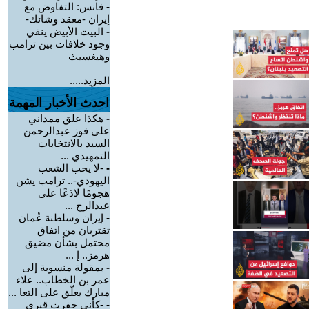
-
فانس: التفاوض مع
إيران -معقد وشائك-
-
البيت الأبيض ينفي
وجود خلافات بين ترامب
وهيغسيث
المزيد.....
احدث الأخبار المهمة
-
هكذا علق ممداني
على فوز عبدالرحمن
السيد بالانتخابات
التمهيدي ...
-
-لا يحب الشعب
اليهودي-.. ترامب يشن
هجومًا لاذعًا على
عبدالرح ...
-
إيران وسلطنة عُمان
تقتربان من اتفاق
محتمل بشأن مضيق
هرمز.. إ ...
-
بمقولة منسوبة إلى
عمر بن الخطاب.. علاء
مبارك يعلّق على التعا ...
-
-كأني حفرت قبري