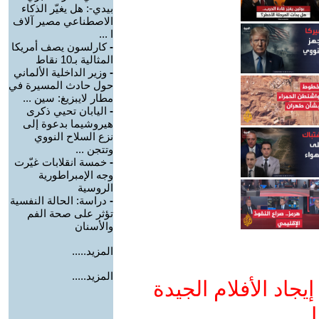
بيدي-: هل يغيّر الذكاء
الاصطناعي مصير آلاف
ا ...
-
كارلسون يصف أمريكا
المثالية بـ10 نقاط
-
وزير الداخلية الألماني
حول حادث المسيرة في
مطار لايبزيغ: سين ...
-
اليابان تحيي ذكرى
هيروشيما بدعوة إلى
نزع السلاح النووي
وتتجن ...
-
خمسة انقلابات غيّرت
وجه الإمبراطورية
الروسية
-
دراسة: الحالة النفسية
تؤثر على صحة الفم
والأسنان
المزيد.....
المزيد.....
جاد الأفلام الجيدة
ا