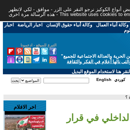
 أنواع الكوكيز نرجو النقر على الزر - موافق - لكي لاتظهر
This website uses cookies to ensure you ge
وكالة أنباء العمال
-
وكالة أنباء حقوق الإنسان
-
اخبار الرياضة
-
اخبار
لوم
التبرع للموقع - ادعمونا
حرية والعدالة الاجتماعية للجميع
"
تى نالها أعلام في الفكر والثقافة
قر هنا لاستخدام الموقع البديل
كوردي
English
 ؟
اخر الافلام
لداخلي في قرار