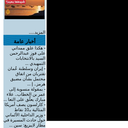
المزيد.....
أخبار عامة
-
هكذا علق ممداني
على فوز عبدالرحمن
السيد بالانتخابات
التمهيدي ...
-
إيران وسلطنة عُمان
تقتربان من اتفاق
محتمل بشأن مضيق
هرمز.. إ ...
-
بمقولة منسوبة إلى
عمر بن الخطاب.. علاء
مبارك يعلّق على التعا ...
-
كارلسون يصف أمريكا
المثالية بـ10 نقاط
-
وزير الداخلية الألماني
حول حادث المسيرة في
مطار لايبزيغ: سين ...