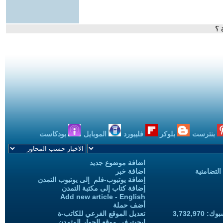
 ؟
بنترست
بلوكر
فليبورد
الموبايل
بودكاست
اضافة موضوع جديد
التضامنية
اضافة خبر
إضافة يوتيوب-فلم إلى يوتيوب التمدن
إضافة كتاب إلى مكتبة التمدن
Add new article - English
أضف حملة
3,732,97
تعديل الموقع الفرعي للكاتب-ة
ابحث في موقع الحوار المتمدن