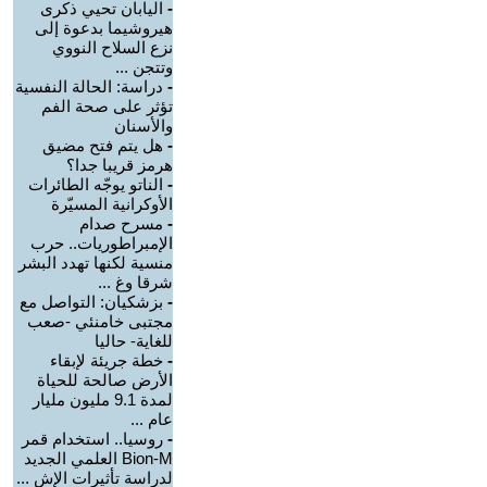
-
اليابان تحيي ذكرى
هيروشيما بدعوة إلى
نزع السلاح النووي
وتتجن ...
-
دراسة: الحالة النفسية
تؤثر على صحة الفم
والأسنان
-
هل يتم فتح مضيق
هرمز قريبا جدا؟
-
الناتو يوجّه الطائرات
الأوكرانية المسيّرة
-
مسرح صدام
الإمبراطوريات.. حرب
منسية لكنها تهدد البشر
شرقا وغ ...
-
بزشكيان: التواصل مع
مجتبى خامنئي -صعب
للغاية- حاليا
-
خطة جريئة لإبقاء
الأرض صالحة للحياة
لمدة 9.1 مليون مليار
عام ...
-
روسيا.. استخدام قمر
Bion-M العلمي الجديد
لدراسة تأثيرات الإش ...