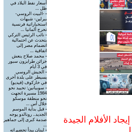
أسعار نفط البلاد في
ظل ...
-
-البيت الروسي-
ببرلين- شبهات
استخباراتية فرنسية
تحرج ألمانيا ...
-
نائب الرئيس التركي
يتحدث عن احتمالية
انضمام مصر إلى
اتفاقية ...
-
محمد صلاح ينعش
خزائن طرابزون سبور
في 3 أيام
-
الجيش الروسي
يسيطر على بلدة أخرى
في خاركوف (فيديو)
-
سوبيانين: تحييد نحو
1984 مسيرة اتجهت
نحو منطقة موسكو
خلال أس ...
-
قبل بداية الموسم
الجديد.. رونالدو يوجه
جاد الأفلام الجيدة
صدمة كبرى إلى جماهير
...
ا
-
لبنان يبدأ تحضيراته