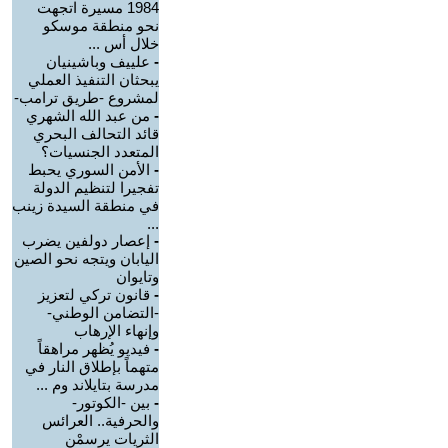
1984 مسيرة اتجهت
نحو منطقة موسكو
خلال أس ...
-
علييف وباشينيان
يبحثان التنفيذ العملي
لمشروع -طريق ترامب-
-
من عبد الله الشهري
قائد التحالف البحري
المتعدد الجنسيات؟
-
الأمن السوري يحبط
تفجيرا لتنظيم الدولة
في منطقة السيدة زينب
...
-
إعصار دولفين يضرب
اليابان ويتجه نحو الصين
وتايوان
-
قانون تركي لتعزيز
-التضامن الوطني-
وإنهاء الإرهاب
-
فيديو يُظهر مراهقاً
متهماً بإطلاق النار في
مدرسة بتايلاند وم ...
-
بين -الكوتور-
والحرفية.. العرائس
الثريات يرسمْن