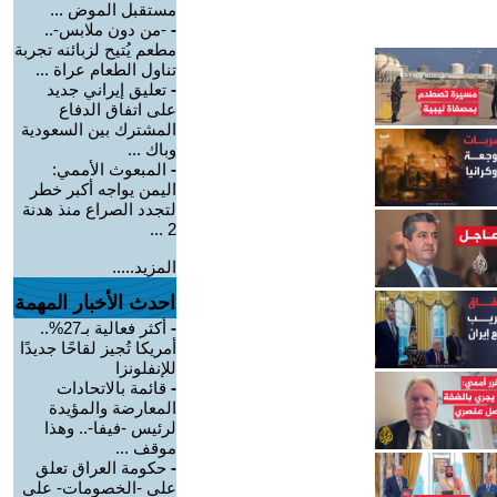
مستقبل الموض ...
-
-من دون ملابس-..
مطعم يُتيح لزبائنه تجربة
تناول الطعام عراة ...
-
تعليق إيراني جديد
على اتفاق الدفاع
المشترك بين السعودية
وباك ...
-
المبعوث الأممي:
اليمن يواجه أكبر خطر
لتجدد الصراع منذ هدنة
2 ...
المزيد.....
احدث الأخبار المهمة
-
أكثر فعالية بـ27%..
أمريكا تُجيز لقاحًا جديدًا
للإنفلونزا
-
قائمة بالاتحادات
المعارضة والمؤيدة
لرئيس -فيفا-.. وهذا
موقف ...
-
حكومة العراق تعلق
على -الخصومات- على