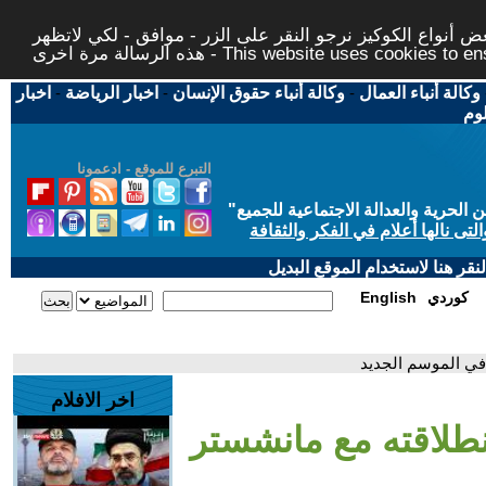
 أنواع الكوكيز نرجو النقر على الزر - موافق - لكي لاتظهر
This website uses cookies to ensure you ge
وكالة أنباء العمال
-
وكالة أنباء حقوق الإنسان
-
اخبار الرياضة
-
اخبار
لوم
التبرع للموقع - ادعمونا
حرية والعدالة الاجتماعية للجميع
"
تى نالها أعلام في الفكر والثقافة
قر هنا لاستخدام الموقع البديل
كوردي
English
في الموسم الجديد
اخر الافلام
نطلاقته مع مانشستر