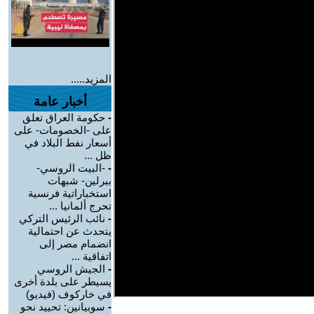
المزيد.....
أخبار عامة
-
حكومة العراق تعلق
على -الخصومات- على
أسعار نفط البلاد في
ظل ...
-
-البيت الروسي-
ببرلين- شبهات
استخباراتية فرنسية
تحرج ألمانيا ...
-
نائب الرئيس التركي
يتحدث عن احتمالية
انضمام مصر إلى
اتفاقية ...
-
الجيش الروسي
يسيطر على بلدة أخرى
في خاركوف (فيديو)
-
سوبيانين: تحييد نحو