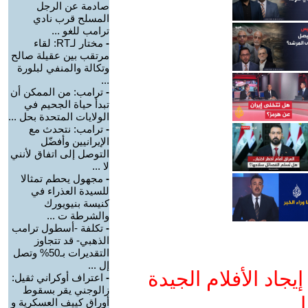
صادمة عن الرجل
المسلح قرب نادي
ترامب للغو ...
-
مختار لـRT: لقاء
مرتقب بين عقيلة صالح
وتكالة والمنفي لبلورة
...
-
ترامب: من الممكن أن
تبدأ حياة الجحيم في
الولايات المتحدة بحل ...
-
ترامب: نتحدث مع
الإيرانيين وأفضّل
التوصل إلى اتفاق لأنني
لا ...
-
مجهول يحطم تمثالا
للسيدة العذراء في
كنيسة بنيويورك
والشرطة ت ...
-
تكلفة -أسطول ترامب
الذهبي- قد تتجاوز
التقديرات بـ50% وتصل
إل ...
جاد الأفلام الجيدة
-
اعتراف أوكراني ثقيل:
زالوجني يقر بسقوط
ا
أوراق كييف العسكرية و