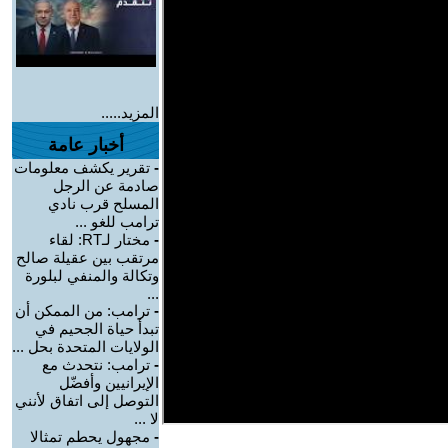
المزيد.....
أخبار عامة
-
تقرير يكشف معلومات
صادمة عن الرجل
المسلح قرب نادي
ترامب للغو ...
-
مختار لـRT: لقاء
مرتقب بين عقيلة صالح
وتكالة والمنفي لبلورة
...
-
ترامب: من الممكن أن
تبدأ حياة الجحيم في
الولايات المتحدة بحل ...
-
ترامب: نتحدث مع
الإيرانيين وأفضّل
التوصل إلى اتفاق لأنني
لا ...
-
مجهول يحطم تمثالا