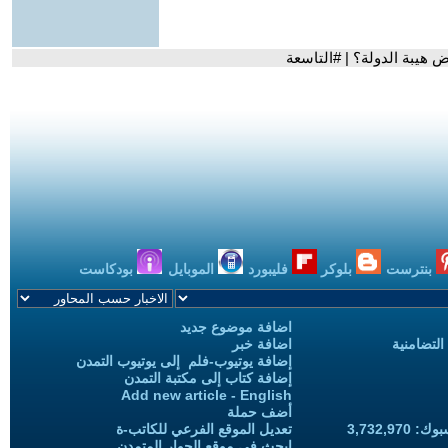
ض هيبة الدولة؟ | #التاسعة
بنترست
بلوكر
فليبورد
الموبايل
بودكاست
اضافة موضوع جديد
التضامنية
اضافة خبر
إضافة يوتيوب-فلم إلى يوتيوب التمدن
إضافة كتاب إلى مكتبة التمدن
Add new article - English
أضف حملة
3,732,97
تعديل الموقع الفرعي للكاتب-ة
ابحث في موقع الحوار المتمدن