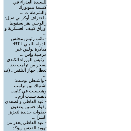
للسيدة العذراء في
كنيسة بنيويورك
والشرطة ت ...
-
اعتراف أوكراني ثقيل:
زالوجني يقر بسقوط
أوراق كييف العسكرية و
...
-
نائب رئيس مجلس
الدولة الليبي لـRT:
مبادرة بولس غير
مرضية وإس ...
-
رئيس الوزراء الكندي
يسخر من ترامب بعد
تعطل جهاز التلقين.. (ف
...
-
واشنطن بوست:
اشتباك بين ترامب
وهيغسيث في كامب
ديفيد بسبب أزم ...
-
عبد العاطي والصفدي
وفؤاد حسين يضعون
خطوات جديدة لتعزيز
الشرا ...
-
عبد العاطي يحذر من
تهويد القدس ويؤكد