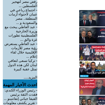
رفض مصر لتهجير
الفلسطين ...
-
اجتماع رباعي في
عمان لاحتواء أزمات
المنطقة.. مصر
والسعودية و ...
-
عبد العاطي يبحث مع
وزيرة الخارجية
الفلسطينية تطورات
غزة والق ...
-
عبد العاطي يستعرض
رؤية مصر للأزمات
الإقليمية خلال لقاء
إعلام ...
-
تركيا تسعى لتعافي
لبنان لكن هذه الدول
تمثل عقبة كبيرة
المزيد.....
احدث الأخبار المهمة
-
رئيس الوزراء الكندي:
فقدت الثقة برئيس
الفيفا جياني إنفانتينو ...
-
تقرير يكشف معلومات