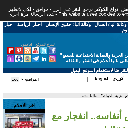
 أنواع الكوكيز نرجو النقر على الزر - موافق - لكي لاتظهر
This website uses cookies to ensure you ge
وكالة أنباء العمال
-
وكالة أنباء حقوق الإنسان
-
اخبار الرياضة
-
اخبار
لوم
التبرع للموقع - ادعمونا
حرية والعدالة الاجتماعية للجميع
"
تى نالها أعلام في الفكر والثقافة
قر هنا لاستخدام الموقع البديل
كوردي
English
ض هيبة الدولة؟ | #التاسعة
اخر الافلام
 أنفاسه.. انفجار مع