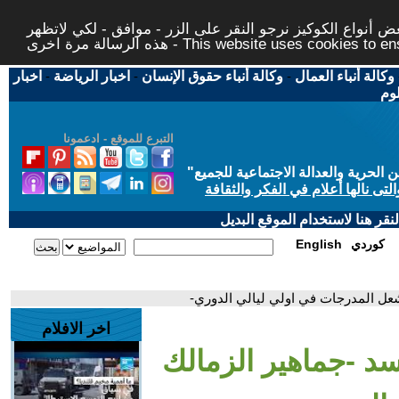
 أنواع الكوكيز نرجو النقر على الزر - موافق - لكي لاتظهر
This website uses cookies to ensure you ge
وكالة أنباء العمال
-
وكالة أنباء حقوق الإنسان
-
اخبار الرياضة
-
اخبار
لوم
التبرع للموقع - ادعمونا
حرية والعدالة الاجتماعية للجميع
"
تى نالها أعلام في الفكر والثقافة
قر هنا لاستخدام الموقع البديل
كوردي
English
شعل المدرجات في اولي ليالي الدوري-
اخر الافلام
سد -جماهير الزمالك