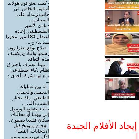
-
كيف صنع توم هولاند
أسلوبه الخاص إلى
جانب زيندايا على
السجادة ...
-
نادي الأسير
الفلسطيني: إعادة
اعتقال 80 أسيرا محررا
منذ بدء ح ...
-
صلاح يوقّع لطرابزون
رسميًا والنادي يكشف
مدة التعاقد
-
-ميتا- تعترف باختراق
نظام ذكاء اصطناعي
تابع لها لشركة أخرى د
...
-
ما بين عمليات
التجميل والجمال
الطبيعي، ماذا يختار
الشباب الي ...
-
-لا نستطيع الوصول
إلى بيوتنا أو محالّنا-:
سكان قلنديا يصفون ...
جاد الأفلام الجيدة
-
هجوم ميونيخ قبل
الانتخابات: القضاء
ا
الألماني يحسم مصير