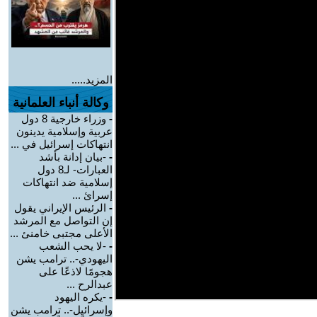
المزيد.....
وكالة أنباء العلمانية
-
وزراء خارجية 8 دول
عربية وإسلامية يدينون
انتهاكات إسرائيل في ...
-
-بيان إدانة بأشد
العبارات- لـ8 دول
إسلامية ضد انتهاكات
إسرائ ...
-
الرئيس الإيراني يقول
إن التواصل مع المرشد
الأعلى مجتبى خامنئ ...
-
-لا يحب الشعب
اليهودي-.. ترامب يشن
هجومًا لاذعًا على
عبدالرح ...
-
-يكره اليهود
وإسرائيل-.. ترامب يشن