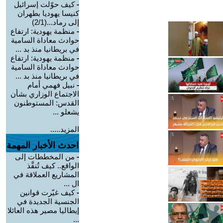
-
كيف حوّلت إسرائيل
كنيسا يهوديا بطهران
إلى رماد...(2/1)
-
منظمة يهودية: ارتفاع
حوادث معاداة السامية
في بريطانيا منذ بد ...
-
منظمة يهودية: ارتفاع
حوادث معاداة السامية
في بريطانيا منذ بد ...
-
نبيل فهمي أمام
الاجتماع الوزاري بشأن
القدس: المستوطنون
يشعلو ...
المزيد.....
احدث الأخبار المهمة
-
من المخططات إلى
الواقع.. كيف تُنفَّذ
المشاريع العملاقة في
ال ...
-
كيف غيّرت قوانين
الجنسية الجديدة في
إيطاليا مصير هذه العائلا
...