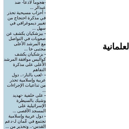
-هجوماً لاذعاً- ضد
عبدالر ...
-
أحزاب مسيحية تحذر
في مذكرة احتجاج من
تغيير ديموغرافي في
سهل ...
-
بيزشكيان يكشف عن
صعوبات في التواصل
مع المرشد الأعلى
علمانية
مجتبى خا ...
-
بزشكيان يكشف
كواليس موافقة المرشد
الأعلى على مذكرة
التفاهم
-
-لعب بالنار-.. دول
عربية وإسلامية تحذر
من تداعيات الإجراءات
...
-
على خلفية -تهديد
وشيك بالسيطرة
الإسرائيلية على
المسجد الأقصى ...
-
دول عربية وإسلامية
تجتمع في عّمان لـ-دعم
القدس-.. وتحذير من ...