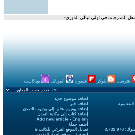
شعل المدرجات في اولي ليالي الدوري-
بنترست
بلوكر
فليبورد
الموبايل
بودكاست
اضافة موضوع جديد
التضامنية
اضافة خبر
إضافة يوتيوب-فلم إلى يوتيوب التمدن
إضافة كتاب إلى مكتبة التمدن
Add new article - English
أضف حملة
3,732,97
تعديل الموقع الفرعي للكاتب-ة
ابحث في موقع الحوار المتمدن